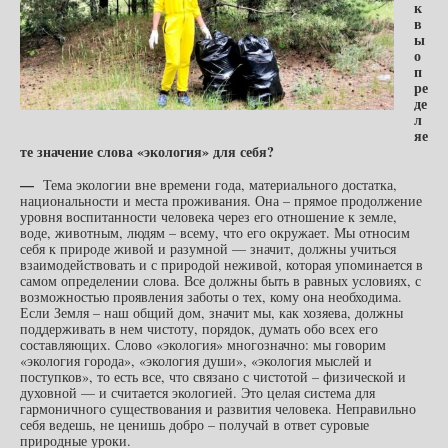
к
в
ы
о
п
ре
де
л
яе
те значение слова «экология» для себя?
—
Тема экологии вне времени года, материального достатка,
национальности и места проживания. Она – прямое продолжение
уровня воспитанности человека через его отношение к земле,
воде, животным, людям – всему, что его окружает. Мы относим
себя к природе живой и разумной — значит, должны учиться
взаимодействовать и с природой неживой, которая упоминается в
самом определении слова. Все должны быть в равных условиях, с
возможностью проявления заботы о тех, кому она необходима.
Если Земля – наш общий дом, значит мы, как хозяева, должны
поддерживать в нем чистоту, порядок, думать обо всех его
составляющих. Слово «экология» многозначно: мы говорим
«экология города», «экология души», «экология мыслей и
поступков», то есть все, что связано с чистотой – физической и
духовной — и считается экологией. Это целая система для
гармоничного существования и развития человека. Неправильно
себя ведешь, не ценишь добро – получай в ответ суровые
природные уроки.