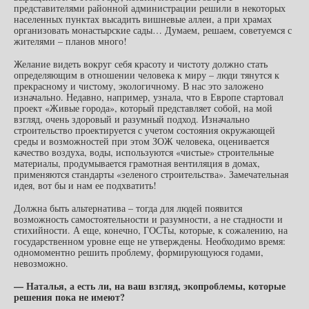
представителями районной администрации решили в некоторых
населенных пунктах высадить вишневые аллеи, а при храмах
организовать монастырские сады… Думаем, решаем, советуемся с
жителями – планов много!
Желание видеть вокруг себя красоту и чистоту должно стать
определяющим в отношении человека к миру – люди тянутся к
прекрасному и чистому, экологичному. В нас это заложено
изначально. Недавно, например, узнала, что в Европе стартовал
проект «Живые города», который представляет собой, на мой
взгляд, очень здоровый и разумный подход. Изначально
строительство проектируется с учетом состояния окружающей
среды и возможностей при этом ЗОЖ человека, оценивается
качество воздуха, воды, используются «чистые» строительные
материалы, продумывается грамотная вентиляция в домах,
применяются стандарты «зеленого строительства». Замечательная
идея, вот бы и нам ее подхватить!
Должна быть альтернатива – тогда для людей появится
возможность самостоятельности и разумности, а не стадности и
стихийности. А еще, конечно, ГОСТы, которые, к сожалению, на
государственном уровне еще не утверждены. Необходимо время:
одномоментно решить проблему, формирующуюся годами,
невозможно.
— Наталья, а есть ли, на ваш взгляд, экопроблемы, которые
решения пока не имеют?