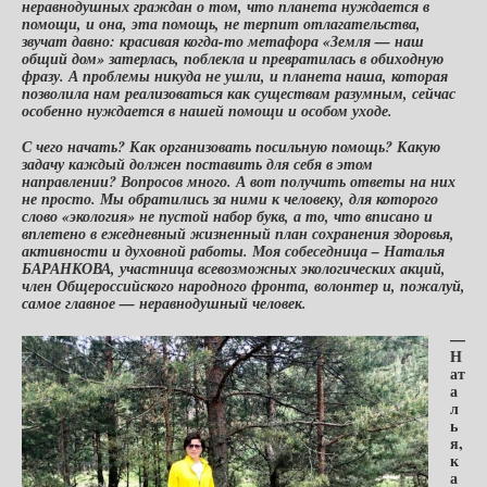
неравнодушных граждан о том, что планета нуждается в
помощи, и она, эта помощь, не терпит отлагательства,
звучат давно: красивая когда-то метафора «Земля — наш
общий дом» затерлась, поблекла и превратилась в обиходную
фразу. А проблемы никуда не ушли, и планета наша, которая
позволила нам реализоваться как существам разумным, сейчас
особенно нуждается в нашей помощи и особом уходе.
С чего начать? Как организовать посильную помощь? Какую
задачу каждый должен поставить для себя в этом
направлении? Вопросов много. А вот получить ответы на них
не просто. Мы обратились за ними к человеку, для которого
слово «экология» не пустой набор букв, а то, что вписано и
вплетено в ежедневный жизненный план сохранения здоровья,
активности и духовной работы. Моя собеседница – Наталья
БАРАНКОВА, участница всевозможных экологических акций,
член Общероссийского народного фронта, волонтер и, пожалуй,
самое главное — неравнодушный человек.
—
Н
ат
а
л
ь
я,
к
а