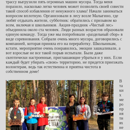
трассу выгрузили пять огромных машин мусора. Тогда меня
поразило, насколько легко человек может позволить своей совести
такой способ избавления от ненужного хлама! Начали заниматься
вопросом вплотную. Организовали в лесу возле Малыгино, где
любят отдыхать жители, субботник: обратились с призывом ко
всем, включая и школьников. Акция-праздник «Чистый лес»
объединила около ста человек. Люди разных возрастов образовали
единую команду. Тогда уже мы попробовали «раздельный сбор» в
виде соревнования. Собрали очень много мусора, договорились с
компанией, которая приняла его на переработку. Школьникам,
кстати, мероприятие очень понравилось, эмоции зашкаливали, а
вот взрослые не все такой порыв испытали. Были даже
скептически настроенные, приглашающие убраться и у них. Если
каждый будет убирать «свою» территорию, не придется приезжать
волонтерам, ведь так естественна и приятна чистота в
собственном доме!
В
та
ки
х
ме
ро
пр
ия
ти
ях
не