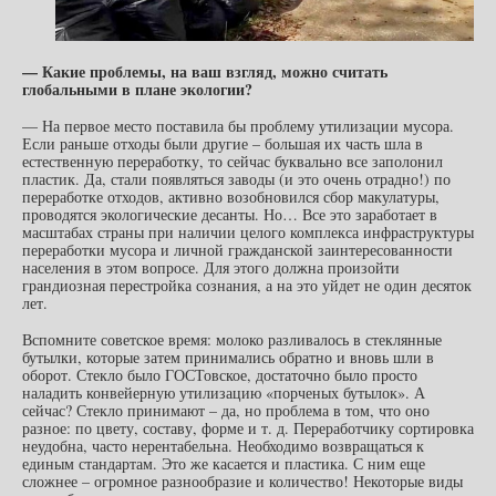
— Какие проблемы, на ваш взгляд, можно считать
глобальными в плане экологии?
— На первое место поставила бы проблему утилизации мусора.
Если раньше отходы были другие – большая их часть шла в
естественную переработку, то сейчас буквально все заполонил
пластик. Да, стали появляться заводы (и это очень отрадно!) по
переработке отходов, активно возобновился сбор макулатуры,
проводятся экологические десанты. Но… Все это заработает в
масштабах страны при наличии целого комплекса инфраструктуры
переработки мусора и личной гражданской заинтересованности
населения в этом вопросе. Для этого должна произойти
грандиозная перестройка сознания, а на это уйдет не один десяток
лет.
Вспомните советское время: молоко разливалось в стеклянные
бутылки, которые затем принимались обратно и вновь шли в
оборот. Стекло было ГОСТовское, достаточно было просто
наладить конвейерную утилизацию «порченых бутылок». А
сейчас? Стекло принимают – да, но проблема в том, что оно
разное: по цвету, составу, форме и т. д. Переработчику сортировка
неудобна, часто нерентабельна. Необходимо возвращаться к
единым стандартам. Это же касается и пластика. С ним еще
сложнее – огромное разнообразие и количество! Некоторые виды