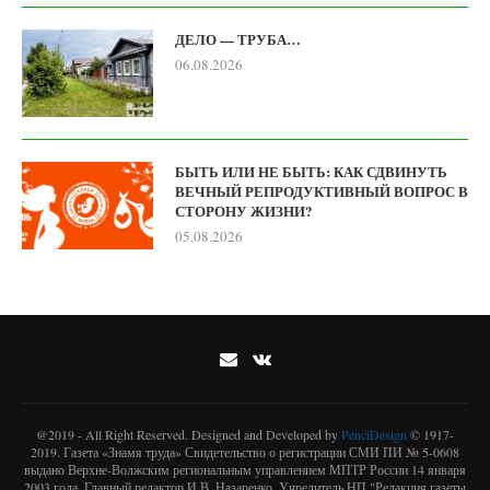
ДЕЛО — ТРУБА…
06.08.2026
БЫТЬ ИЛИ НЕ БЫТЬ: КАК СДВИНУТЬ
ВЕЧНЫЙ РЕПРОДУКТИВНЫЙ ВОПРОС В
СТОРОНУ ЖИЗНИ?
05.08.2026
@2019 - All Right Reserved. Designed and Developed by
PenciDesign
© 1917-
2019. Газета «Знамя труда» Свидетельство о регистрации СМИ ПИ № 5-0608
выдано Верхне-Волжским региональным управлением МПТР России 14 января
2003 года. Главный редактор И.В. Назаренко. Учредитель НП "Редакция газеты