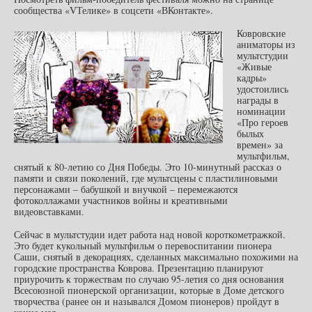
сообщества «VТелике» в соцсети «ВКонтакте».
Ковровские
аниматоры из
мультстудии
«Живые
кадры»
удостоились
награды в
номинации
«Про героев
былых
времен» за
мультфильм,
снятый к 80-летию со Дня Победы. Это 10-минутный рассказ о
памяти и связи поколений, где мультсцены с пластилиновыми
персонажами – бабушкой и внучкой – перемежаются
фотоколлажами участников войны и креативными
видеовставками.
Сейчас в мультстудии идет работа над новой короткометражкой.
Это будет кукольный мультфильм о перевоспитании пионера
Саши, снятый в декорациях, сделанных максимально похожими на
городские пространства Коврова. Презентацию планируют
приурочить к торжествам по случаю 95-летия со дня основания
Всесоюзной пионерской организации, которые в Доме детского
творчества (ранее он и назывался Домом пионеров) пройдут в