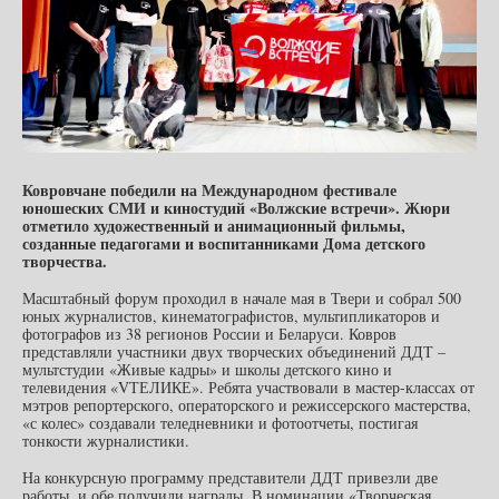
Ковровчане победили на
Международном фестивале
юношеских СМИ и киностудий
«Волжские встречи». Жюри
отметило художественный и анимационный фильмы,
созданные педагогами и воспитанниками Дома детского
творчества.
Масштабный форум проходил в начале мая в Твери и собрал 500
юных журналистов, кинематографистов, мультипликаторов и
фотографов из 38 регионов России и Беларуси. Ковров
представляли участники двух творческих объединений ДДТ –
мультстудии «Живые кадры» и школы детского кино и
телевидения «VТЕЛИКЕ». Ребята участвовали в мастер-классах от
мэтров репортерского, операторского и режиссерского мастерства,
«с колес» создавали теледневники и фотоотчеты, постигая
тонкости журналистики.
На конкурсную программу представители ДДТ привезли две
работы, и обе получили награды. В номинации «Творческая