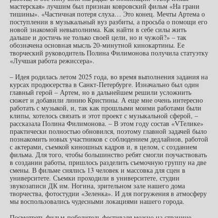
мастерская» лучшим был признан ковровский фильм «На грани
тишины». «Частичная потеря слуха… Это конец. Мечты Артема о
поступлении в музыкальный вуз разбиты, а просьба о помощи его
новой знакомой невыполнима. Как найти в себе силы жить
дальше и достичь не только своей цели, но и чужой?» – так
обозначена основная мысль 20-минутной кинокартины. Ее
творческий руководитель Полина Филимонова получила статуэтку
«Лучшая работа режиссера».
– Идея родилась летом 2025 года, во время выполнения задания на
курсах продюсерства в Санкт-Петербурге. Изначально был один
главный герой – Артем, но в дальнейшем решили усложнить
сюжет и добавили линию Кристины. А еще мне очень интересно
работать с музыкой, и, так как прошлыми моими работами были
клипы, хотелось связать и этот проект с музыкальной сферой, –
рассказала Полина Филимонова. – В этом году состав «VТелике»
практически полностью обновился, поэтому главной задачей было
познакомить новых участников с соблюдением дедлайнов, работой
с актерами, съемкой киношных кадров и, в целом, с созданием
фильма. Для того, чтобы большинство ребят смогли поучаствовать
в создании работы, пришлось разделить съемочную группу на две
смены. В фильме снялись 13 человек и массовка для сцен в
университете. Съемки проходили в университете, студии
звукозаписи ДК им. Ногина, зрительном зале нашего дома
творчества, фотостудии «Зеленка». И для погружения в атмосферу
мы воспользовались чудесными локациями нашего города.
Посмотреть фильм-победитель фестиваля можно на странице