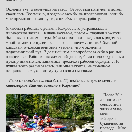
Окончив вуз, я вернулась на завод. Отработала пять лет, а потом
уволилась. Возможно, я задержалась бы на предприятии, если бы
мне предложили «живую», а не «бумажную» работу.
Я любила работать с детьми. Каждое лето устраивалась в
пионерские лагеря. Сначала вожатой, потом – старшей вожатой,
была начальником лагеря. Мои мальчишки находились рядом со
мной, и мне это нравилось. Не знаю, почему, но мой бывший
классный руководитель была уверена, что я окончила
педагогический вуз. В дальнейшем я попробовала себя в разных
профессиях. Работала на железной дороге, была индивидуальным
предпринимателем, занимаясь продажей рабочей одежды… Но
лучше всего реализовалась, как мне кажется, на семейном
поприще – в служении мужу и своим сыновьям.
– Если не ошибаюсь, вам было 53, когда вы впервые сели на
катамаран. Как вас занесло в Карелию?
– После 30 с
лишним лет
совместной
жизни умер
муж.
«Сгорел»
буквально за
полгода. Мне