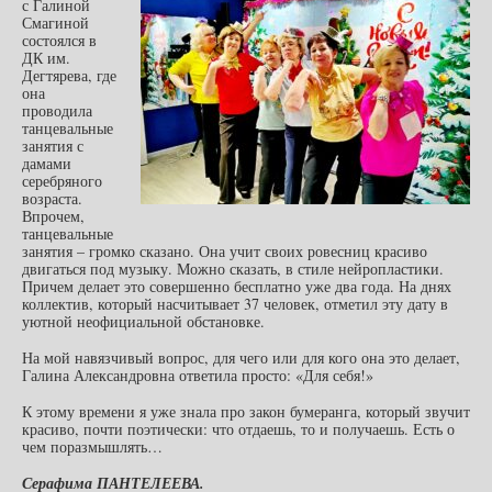
с Галиной
Смагиной
состоялся в
ДК им.
Дегтярева, где
она
проводила
танцевальные
занятия с
дамами
серебряного
возраста.
Впрочем,
танцевальные
занятия – громко сказано. Она учит своих ровесниц красиво
двигаться под музыку. Можно сказать, в стиле нейропластики.
Причем делает это совершенно бесплатно уже два года. На днях
коллектив, который насчитывает 37 человек, отметил эту дату в
уютной неофициальной обстановке.
На мой навязчивый вопрос, для чего или для кого она это делает,
Галина Александровна ответила просто: «Для себя!»
К этому времени я уже знала про закон бумеранга, который звучит
красиво, почти поэтически: что отдаешь, то и получаешь. Есть о
чем поразмышлять…
Серафима ПАНТЕЛЕЕВА.