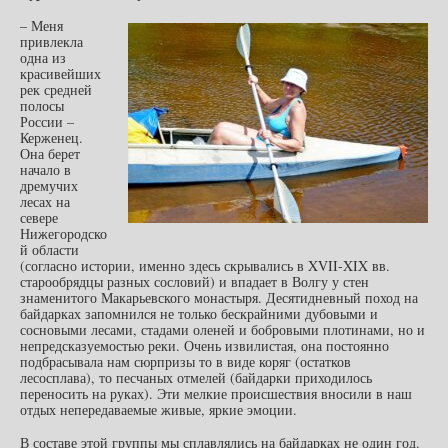
– Меня
привлекла
одна из
красивейших
рек средней
полосы
России –
Керженец.
Она берет
начало в
дремучих
лесах на
севере
Нижегородско
й области
(согласно истории, именно здесь скрывались в XVII-XIX вв.
старообрядцы разных сословий) и впадает в Волгу у стен
знаменитого Макарьевского монастыря. Десятидневный поход на
байдарках запомнился не только бескрайними дубовыми и
сосновыми лесами, стадами оленей и бобровыми плотинами, но и
непредсказуемостью реки. Очень извилистая, она постоянно
подбрасывала нам сюрпризы то в виде коряг (остатков
лесосплава), то песчаных отмелей (байдарки приходилось
переносить на руках). Эти мелкие происшествия вносили в наш
отдых непередаваемые живые, яркие эмоции.
В составе этой группы мы сплавлялись на байдарках не один год.