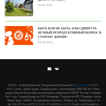
06.08.2026
БЫТЬ ИЛИ НЕ БЫТЬ: КАК СДВИНУТЬ
ВЕЧНЫЙ РЕПРОДУКТИВНЫЙ ВОПРОС В
СТОРОНУ ЖИЗНИ?
05.08.2026
@2019 - All Right Reserved. Designed and Developed by
PenciDesign
© 1917-
2019. Газета «Знамя труда» Свидетельство о регистрации СМИ ПИ № 5-0608
выдано Верхне-Волжским региональным управлением МПТР России 14 января
2003 года. Главный редактор И.В. Назаренко. Учредитель НП "Редакция газеты
"Знамя труда" 600901, Владимирская область, г. Ковров, ул. Либерецкая, д. 5а,
оф. 202-205 Тел. 8(49232) 2-20- 57, 8(49232) 4-12-53. E-mail: or.zt@yandex.ru