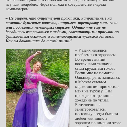
изучали подробно. Через полгода в совершенстве владела
компьютером.
– Не секрет, что существуют практики, направленные на
развитие душевных качеств, например, тренировку силы воли
или подавления некоторых страхов. Однако мне еще не
доводилось встречаться с людьми, совершающими прогулки по
бутылочным осколкам и занимающимися «углехождением».
Как вы докатились до такой жизни?
– У меня начались
проблемы со здоровьем.
Во время занятий
восточными танцами
стала кружиться голова.
Врачи мне не помогли.
Однажды дети, занимаясь
в Москве сетевым
маркетингом, пригласили
меня на турбазу. Там
проводился тренинг –
хождение по углям.
Естественно, я
заинтересовалась,
поскольку всегда была за
любой «кипиш», в
хорошем понимании этого