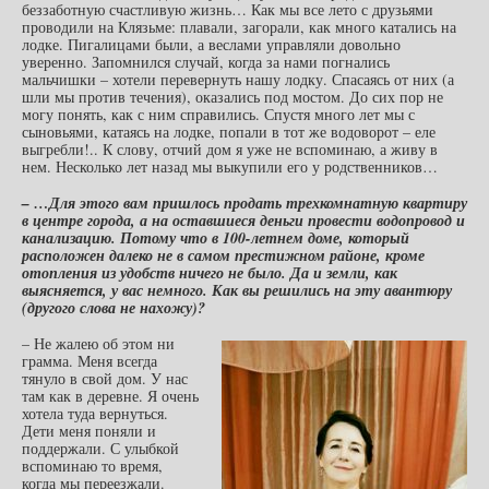
беззаботную счастливую жизнь… Как мы все лето с друзьями
проводили на Клязьме: плавали, загорали, как много катались на
лодке. Пигалицами были, а веслами управляли довольно
уверенно. Запомнился случай, когда за нами погнались
мальчишки – хотели перевернуть нашу лодку. Спасаясь от них (а
шли мы против течения), оказались под мостом. До сих пор не
могу понять, как с ним справились. Спустя много лет мы с
сыновьями, катаясь на лодке, попали в тот же водоворот – еле
выгребли!.. К слову, отчий дом я уже не вспоминаю, а живу в
нем. Несколько лет назад мы выкупили его у родственников…
– …Для этого вам пришлось продать трехкомнатную квартиру
в центре города, а на оставшиеся деньги провести водопровод и
канализацию. Потому что в 100-летнем доме, который
расположен далеко не в самом престижном районе, кроме
отопления из удобств ничего не было. Да и земли, как
выясняется, у вас немного. Как вы решились на эту авантюру
(другого слова не нахожу)?
– Не жалею об этом ни
грамма. Меня всегда
тянуло в свой дом. У нас
там как в деревне. Я очень
хотела туда вернуться.
Дети меня поняли и
поддержали. С улыбкой
вспоминаю то время,
когда мы переезжали.