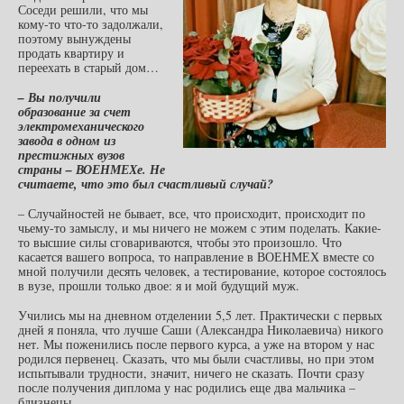
Соседи решили, что мы
кому-то что-то задолжали,
поэтому вынуждены
продать квартиру и
переехать в старый дом…
– Вы получили
образование за счет
электромеханического
завода в одном из
престижных вузов
страны – ВОЕНМЕХе. Не
считаете, что это был счастливый случай?
– Случайностей не бывает, все, что происходит, происходит по
чьему-то замыслу, и мы ничего не можем с этим поделать. Какие-
то высшие силы сговариваются, чтобы это произошло. Что
касается вашего вопроса, то направление в ВОЕНМЕХ вместе со
мной получили десять человек, а тестирование, которое состоялось
в вузе, прошли только двое: я и мой будущий муж.
Учились мы на дневном отделении 5,5 лет. Практически с первых
дней я поняла, что лучше Саши (Александра Николаевича) никого
нет. Мы поженились после первого курса, а уже на втором у нас
родился первенец. Сказать, что мы были счастливы, но при этом
испытывали трудности, значит, ничего не сказать. Почти сразу
после получения диплома у нас родились еще два мальчика –
близнецы.