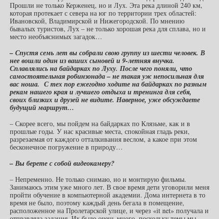
Прошли не только Керженец, но и Лух. Эта река длиной 240 км,
которая протекает с севера на юг по территории трех областей:
Ивановской, Владимирской и Нижегородской. По мнению
бывалых туристов, Лух – не только хорошая река для сплава, но и
место необъяснимых загадок…
– Спустя семь лет вы собрали свою группу из шести человек. В
нее вошли один из ваших сыновей и 9-летняя внучка.
Сплавлялись на байдарках по Луху. После чего поняли, что
самостоятельная робинзонада – не такая уж непосильная для
вас ноша. С тех пор ежегодно ходите на байдарках по разным
рекам нашего края и лучшего отдыха и тренинга для себя,
своих близких и друзей не видите. Наверное, уже обсуждаете
будущий маршрут…
– Скорее всего, мы пойдем на байдарках по Клязьме, как и в
прошлые годы. У нас красивые места, спокойная гладь реки,
разрезаемая от каждого отталкивания веслом, а какое при этом
бесконечное погружение в природу…
– Вы берете с собой видеокамеру?
– Непременно. Не только снимаю, но и монтирую фильмы.
Занимаюсь этим уже много лет. В свое время дети уговорили меня
пройти обучение в компьютерной академии. Дома интернета в то
время не было, поэтому каждый день бегала в помещение,
расположенное на Пролетарской улице, и через «it net» получала и
отправляла задания. Их было очень много, поскольку темы мы