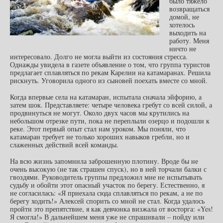
было тяжело
возвращаться
домой, не
хотелось
выходить на
работу. Меня
ничто не
интересовало. Долго не могла выйти из состояния стресса.
Однажды увидела в газете объявление о том, что группа туристов
предлагает сплавляться по рекам Карелии на катамаранах. Решила
рискнуть. Уговорила одного из сыновей поехать вместе со мной.
Когда впервые села на катамаран, испытала сначала эйфорию, а
затем шок. Представляете: четыре человека гребут со всей силой, а
продвинуться не могут. Около двух часов мы крутились на
небольшом отрезке пути, пока не переплыли озерцо и подошли к
реке. Этот первый опыт стал нам уроком. Мы поняли, что
катамаран требует не только хороших навыков гребли, но и
слаженных действий всей команды.
На всю жизнь запомнила заброшенную плотину. Вроде бы не
очень высокую (не так страшен спуск), но в ней торчали балки с
гвоздями. Руководитель группы предложил мне не испытывать
судьбу и обойти этот опасный участок по берегу. Естественно, я
не согласилась: «Я приехала сюда сплавляться по рекам, а не по
берегу ходить!» Алексей спорить со мной не стал. Когда удалось
пройти это препятствие, я как девчонка визжала от восторга: «Yes!
Я смогла!» В дальнейшем меня уже не спрашивали – пойду или