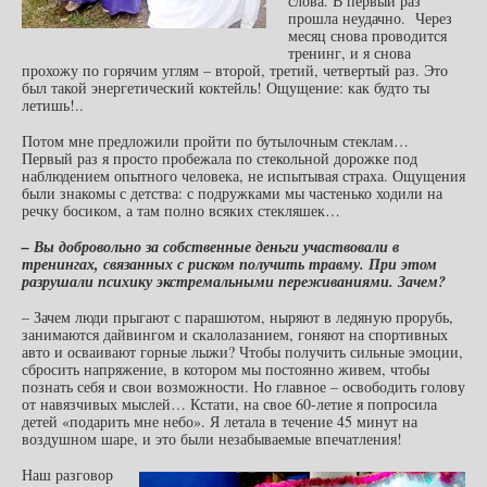
слова. В первый раз
прошла неудачно. Через
месяц снова проводится
тренинг, и я снова
прохожу по горячим углям – второй, третий, четвертый раз. Это
был такой энергетический коктейль! Ощущение: как будто ты
летишь!..
Потом мне предложили пройти по бутылочным стеклам…
Первый раз я просто пробежала по стекольной дорожке под
наблюдением опытного человека, не испытывая страха. Ощущения
были знакомы с детства: с подружками мы частенько ходили на
речку босиком, а там полно всяких стекляшек…
– Вы добровольно за собственные деньги участвовали в
тренингах, связанных с риском получить травму. При этом
разрушали психику экстремальными переживаниями. Зачем?
– Зачем люди прыгают с парашютом, ныряют в ледяную прорубь,
занимаются дайвингом и скалолазанием, гоняют на спортивных
авто и осваивают горные лыжи? Чтобы получить сильные эмоции,
сбросить напряжение, в котором мы постоянно живем, чтобы
познать себя и свои возможности. Но главное – освободить голову
от навязчивых мыслей… Кстати, на свое 60-летие я попросила
детей «подарить мне небо». Я летала в течение 45 минут на
воздушном шаре, и это были незабываемые впечатления!
Наш разговор