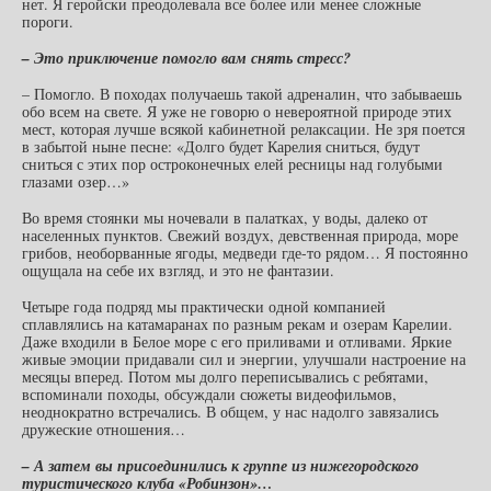
нет. Я геройски преодолевала все более или менее сложные
пороги.
– Это приключение помогло вам снять стресс?
– Помогло. В походах получаешь такой адреналин, что забываешь
обо всем на свете. Я уже не говорю о невероятной природе этих
мест, которая лучше всякой кабинетной релаксации. Не зря поется
в забытой ныне песне: «Долго будет Карелия сниться, будут
сниться с этих пор остроконечных елей ресницы над голубыми
глазами озер…»
Во время стоянки мы ночевали в палатках, у воды, далеко от
населенных пунктов. Свежий воздух, девственная природа, море
грибов, необорванные ягоды, медведи где-то рядом… Я постоянно
ощущала на себе их взгляд, и это не фантазии.
Четыре года подряд мы практически одной компанией
сплавлялись на катамаранах по разным рекам и озерам Карелии.
Даже входили в Белое море с его приливами и отливами. Яркие
живые эмоции придавали сил и энергии, улучшали настроение на
месяцы вперед. Потом мы долго переписывались с ребятами,
вспоминали походы, обсуждали сюжеты видеофильмов,
неоднократно встречались. В общем, у нас надолго завязались
дружеские отношения…
– А затем вы присоединились к группе из нижегородского
туристического клуба «Робинзон»…