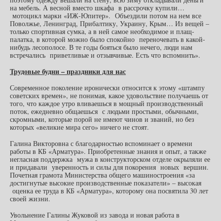
на мебель. А весной вместо шкафа в рассрочку купили…
мотоцикл марки «ИЖ-Юпитер». Объездили потом на нем все
Поволжье, Ленинград, Прибалтику, Украину, Крым… Из вещей –
только спортивная сумка, а в ней самое необходимое и плащ-
палатка, в которой можно было спокойно переночевать в какой-
нибудь лесополосе. В те годы бояться было нечего, люди нам
встречались приветливые и отзывчивые. Есть что вспомнить».
Трудовые будни – праздники для нас
Современное поколение иронически относится к этому «штампу
советских времен», не понимая, какое удовольствие получаешь от
того, что каждое утро вливаешься в мощный производственный
поток, ежедневно общаешься с людьми простыми, обычными,
скромными, которые порой не имеют чинов и званий, но без
которых «великие мира сего» ничего не стоят.
Галина Викторовна с благодарностью вспоминает о времени
работы в КБ «Арматура». Приобретенные знания и опыт, а также
негласная поддержка мужа в конструкторском отделе окрыляли ее
и придавали уверенность и силы для покорения новых вершин.
Почетная грамота Министерства общего машиностроения «за
достигнутые высокие производственные показатели» – высокая
оценка ее труда в КБ «Арматура», которому она посвятила 30 лет
своей жизни.
Увольнение Галины Жуковой из завода и новая работа в