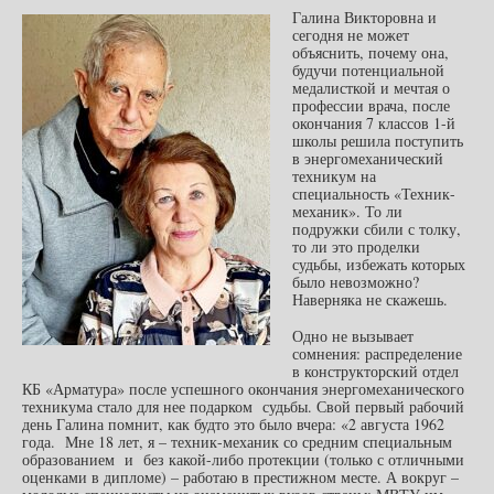
Галина Викторовна и
сегодня не может
объяснить, почему она,
будучи потенциальной
медалисткой и мечтая о
профессии врача, после
окончания 7 классов 1-й
школы решила поступить
в энергомеханический
техникум на
специальность «Техник-
механик». То ли
подружки сбили с толку,
то ли это проделки
судьбы, избежать которых
было невозможно?
Наверняка не скажешь.
Одно не вызывает
сомнения: распределение
в конструкторский отдел
КБ «Арматура» после успешного окончания энергомеханического
техникума стало для нее подарком судьбы. Свой первый рабочий
день Галина помнит, как будто это было вчера: «2 августа 1962
года. Мне 18 лет, я – техник-механик со средним специальным
образованием и без какой-либо протекции (только с отличными
оценками в дипломе) – работаю в престижном месте. А вокруг –