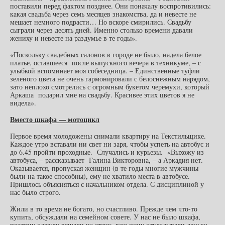
поставили перед фактом позднее. Они поначалу воспротивились:
какая свадьба через семь месяцев знакомства, да и невесте не
мешает немного подрасти… Но вскоре смирились. Свадьбу
сыграли через десять дней. Именно столько времени давали
жениху и невесте на раздумье в те годы».
«Поскольку свадебных салонов в городе не было, надела белое
платье, оставшееся после выпускного вечера в техникуме, – с
улыбкой вспоминает моя собеседница. – Единственные туфли
зеленого цвета не очень гармонировали с белоснежным нарядом,
зато неплохо смотрелись с огромным букетом черемухи, который
Аркаша подарил мне на свадьбу. Красивее этих цветов я не
видела».
Вместо шкафа — мотоцикл
Первое время молодожены снимали квартиру на Текстильщике.
Каждое утро вставали ни свет ни заря, чтобы успеть на автобус и
до 6.45 пройти проходные. Случались и курьезы. «Выхожу из
автобуса, – рассказывает Галина Викторовна, – а Аркадия нет.
Оказывается, пропуская женщин (в те годы многие мужчины
были на такое способны), ему не хватило места в автобусе.
Пришлось объясняться с начальником отдела. С дисциплиной у
нас было строго.
Жили в то время не богато, но счастливо. Прежде чем что-то
купить, обсуждали на семейном совете. У нас не было шкафа,
поэтому одежду вешали на стену, всю зиму откладывали деньги