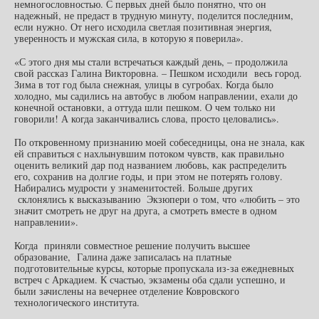
немногословностью. С первых дней было понятно, что он
надежный, не предаст в трудную минуту, поделится последним,
если нужно. От него исходила светлая позитивная энергия,
уверенность и мужская сила, в которую я поверила».
«С этого дня мы стали встречаться каждый день, – продолжила
свой рассказ Галина Викторовна. – Пешком исходили весь город.
Зима в тот год была снежная, улицы в сугробах. Когда было
холодно, мы садились на автобус в любом направлении, ехали до
конечной остановки, а оттуда шли пешком. О чем только ни
говорили! А когда заканчивались слова, просто целовались».
По откровенному признанию моей собеседницы, она не знала, как
ей справиться с нахлынувшим потоком чувств, как правильно
оценить великий дар под названием любовь, как распределить
его, сохранив на долгие годы, и при этом не потерять голову.
Набирались мудрости у знаменитостей. Больше других
склонялись к высказыванию Экзюпери о том, что «любить – это
значит смотреть не друг на друга, а смотреть вместе в одном
направлении».
Когда приняли совместное решение получить высшее
образование, Галина даже записалась на платные
подготовительные курсы, которые пропускала из-за ежедневных
встреч с Аркадием. К счастью, экзамены оба сдали успешно, и
были зачислены на вечернее отделение Ковровского
технологического института.