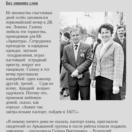
Без лишних слов
Из множества счастливых
дней особо запомнился
первомайский вечер в ДК
им. Ленина. Галина
любила эти торжества,
проводимые для КБ
«Арматура». Сотрудники
приходили в нарядных
одеждах, звучали
поздравления, играл
настоящий эстрадный
оркестр, вокруг все
танцевали. Галину в тот
вечер приглашали
наперебой: один кавалер,
другой, третий… Судя по
всему, Аркадий всерьез
задумался. Потому что,
провожая любимую
домой, сказал, как
отрезал: «Значит так:
завтра возьми паспорт, пойдем в ЗАГС».
«Я никому ничего дома не сказала, паспорт взяла, пригласили
свидетелей из Аркашиной группы и после работы пошли подавать
заявление, – продолжила Галина Викторовна. – Родителей