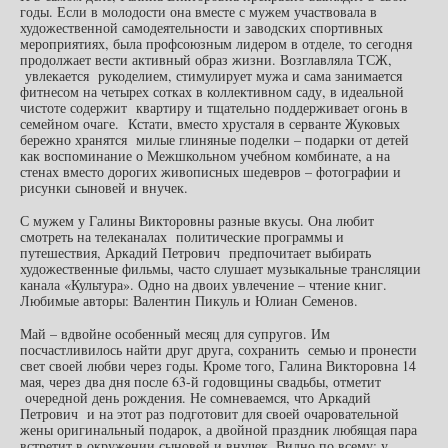
годы. Если в молодости она вместе с мужем участвовала в
художественной самодеятельности и заводских спортивных
мероприятиях, была профсоюзным лидером в отделе, то сегодня
продолжает вести активный образ жизни. Возглавляла ТСЖ,
увлекается рукоделием, стимулирует мужа и сама занимается
фитнесом на четырех сотках в коллективном саду, в идеальной
чистоте содержит квартиру и тщательно поддерживает огонь в
семейном очаге. Кстати, вместо хрусталя в серванте Жуковых
бережно хранятся милые глиняные поделки – подарки от детей
как воспоминание о Межшкольном учебном комбинате, а на
стенах вместо дорогих живописных шедевров – фотографии и
рисунки сыновей и внучек.
С мужем у Галины Викторовны разные вкусы. Она любит
смотреть на телеканалах политические программы и
путешествия, Аркадий Петрович предпочитает выбирать
художественные фильмы, часто слушает музыкальные трансляции
канала «Культура». Одно на двоих увлечение – чтение книг.
Любимые авторы: Валентин Пикуль и Юлиан Семенов.
Май – вдвойне особенный месяц для супругов. Им
посчастливилось найти друг друга, сохранить семью и пронести
свет своей любви через годы. Кроме того, Галина Викторовна 14
мая, через два дня после 63-й годовщины свадьбы, отметит
очередной день рождения. Не сомневаемся, что Аркадий
Петрович и на этот раз подготовит для своей очаровательной
жены оригинальный подарок, а двойной праздник любящая пара
встретит в окружении сыновей и внучек. Видно по всему: у