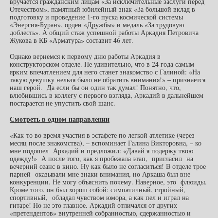
вручается гражданским лицам «За исключительные заслуги перед
Отечеством», памятный юбилейный знак «За большой вклад в
подготовку и проведение 1-го пуска космической системы
«Энергия-Буран», орден «Дружбы» и медаль «За трудовую
доблесть». А общий стаж успешной работы Аркадия Петровича
Жукова в КБ «Арматура» составит 46 лет.
Однако вернемся к первому дню работы Аркадия в
конструкторском отделе. Не удивительно, что в 24 года самым
ярким впечатлением для него станет знакомство с Галиной: «На
такую девушку нельзя было не обратить внимания!» – признается
наш герой. Да если бы он один так думал! Понятно, что,
влюбившись в коллегу с первого взгляда, Аркадий в дальнейшем
постарается не упустить свой шанс.
Смотреть в одном направлении
«Как-то во время участия в эстафете по легкой атлетике (через
месяц после знакомства), – вспоминает Галина Викторовна, – ко
мне подошел Аркадий и предложил: «Давай я подержу твою
одежду!» А после того, как я пробежала этап, пригласил на
вечерний сеанс в кино. Ну как было не согласиться! В отделе трое
парней оказывали мне знаки внимания, но Аркаша был вне
конкуренции. Не могу объяснить почему. Наверное, это флюиды.
Кроме того, он был хорош собой: симпатичный, стройный,
спортивный, обладал чувством юмора, а как пел и играл на
гитаре! Но не это главное. Аркадий отличался от других
«претендентов» внутренней собранностью, сдержанностью и