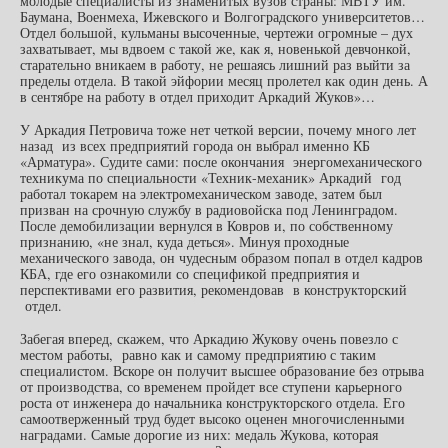
молодые специалисты из знаменитых вузов страны: МВТУ им.
Баумана, Военмеха, Ижевского и Волгоградского университетов…
Отдел большой, кульманы высоченные, чертежи огромные – дух
захватывает, мы вдвоем с такой же, как я, новенькой девчонкой,
старательно вникаем в работу, не решаясь лишний раз выйти за
пределы отдела. В такой эйфории месяц пролетел как один день. А
в сентябре на работу в отдел приходит Аркадий Жуков»…
У Аркадия Петровича тоже нет четкой версии, почему много лет
назад из всех предприятий города он выбрал именно КБ
«Арматура». Судите сами: после окончания энергомеханического
техникума по специальности «Техник-механик» Аркадий год
работал токарем на электромеханическом заводе, затем был
призван на срочную службу в радиовойска под Ленинградом.
После демобилизации вернулся в Ковров и, по собственному
признанию, «не знал, куда деться». Минуя проходные
механического завода, он чудесным образом попал в отдел кадров
КБА, где его ознакомили со спецификой предприятия и
перспективами его развития, рекомендовав в конструкторский
отдел.
Забегая вперед, скажем, что Аркадию Жукову очень повезло с
местом работы, равно как и самому предприятию с таким
специалистом. Вскоре он получит высшее образование без отрыва
от производства, со временем пройдет все ступени карьерного
роста от инженера до начальника конструкторского отдела. Его
самоотверженный труд будет высоко оценен многочисленными
наградами. Самые дорогие из них: медаль Жукова, которая