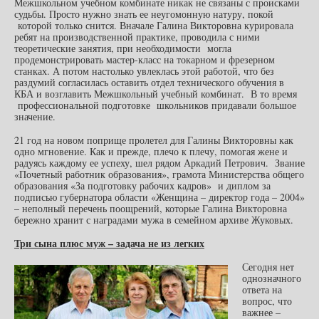
Межшкольном учебном комбинате никак не связаны с происками
судьбы. Просто нужно знать ее неугомонную натуру, покой
которой только снится. Вначале Галина Викторовна курировала
ребят на производственной практике, проводила с ними
теоретические занятия, при необходимости могла
продемонстрировать мастер-класс на токарном и фрезерном
станках. А потом настолько увлеклась этой работой, что без
раздумий согласилась оставить отдел технического обучения в
КБА и возглавить Межшкольный учебный комбинат. В то время
профессиональной подготовке школьников придавали большое
значение.
21 год на новом поприще пролетел для Галины Викторовны как
одно мгновение. Как и прежде, плечо к плечу, помогая жене и
радуясь каждому ее успеху, шел рядом Аркадий Петрович. Звание
«Почетный работник образования», грамота Министерства общего
образования «За подготовку рабочих кадров» и диплом за
подписью губернатора области «Женщина – директор года – 2004»
– неполный перечень поощрений, которые Галина Викторовна
бережно хранит с наградами мужа в семейном архиве Жуковых.
Три сына плюс муж – задача не из легких
Сегодня нет
однозначного
ответа на
вопрос, что
важнее –