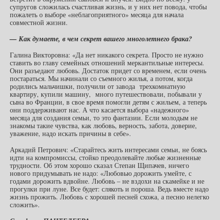
супругов сложилась счастливая жизнь, и у них нет повода, чтобы
пожалеть о выборе «неблагоприятного» месяца для начала
совместной жизни.
— Как думаете, в чем секрет вашего многолетнего брака?
Галина Викторовна: «Да нет никакого секрета. Просто не нужно
ставить во главу семейных отношений меркантильные интересы.
Они разъедают любовь. Достаток придет со временем, если очень
постараться. Мы начинали со съемного жилья, а потом, когда
родились мальчишки, получили от завода трехкомнатную
квартиру, купили машину, много путешествовали, побывали у
сына во Франции, в свое время помогли детям с жильем, а теперь
они поддерживают нас. А что касается выбора «надежного»
месяца для создания семьи, то это фантазии. Если молодым не
знакомы такие чувства, как любовь, верность, забота, доверие,
уважение, надо искать причины в себе».
Аркадий Петрович: «Старайтесь жить интересами семьи, не боясь
идти на компромиссы, стойко преодолевайте любые жизненные
трудности. Об этом хорошо сказал Степан Щипачев, ничего
нового придумывать не надо: «Любовью дорожить умейте, с
годами дорожить вдвойне. Любовь – не вздохи на скамейке и не
прогулки при луне. Все будет: слякоть и пороша. Ведь вместе надо
жизнь прожить. Любовь с хорошей песней схожа, а песню нелегко
сложить».