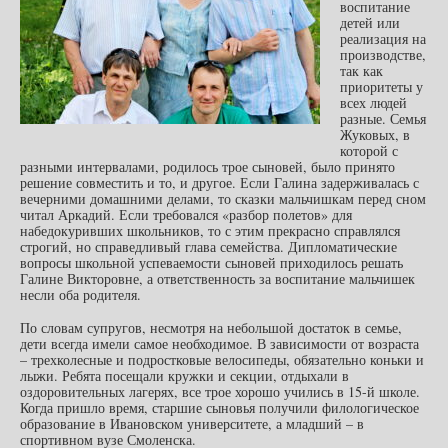
воспитание
детей или
реализация на
производстве,
так как
приоритеты у
всех людей
разные. Семья
Жуковых, в
которой с
разными интервалами, родилось трое сыновей, было принято
решение совместить и то, и другое. Если Галина задерживалась с
вечерними домашними делами, то сказки мальчишкам перед сном
читал Аркадий. Если требовался «разбор полетов» для
набедокуривших школьников, то с этим прекрасно справлялся
строгий, но справедливый глава семейства. Дипломатические
вопросы школьной успеваемости сыновей приходилось решать
Галине Викторовне, а ответственность за воспитание мальчишек
несли оба родителя.
По словам супругов, несмотря на небольшой достаток в семье,
дети всегда имели самое необходимое. В зависимости от возраста
– трехколесные и подростковые велосипеды, обязательно коньки и
лыжи. Ребята посещали кружки и секции, отдыхали в
оздоровительных лагерях, все трое хорошо учились в 15-й школе.
Когда пришло время, старшие сыновья получили филологическое
образование в Ивановском университете, а младший – в
спортивном вузе Смоленска.