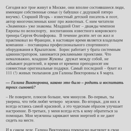
Сегодня все трое живут в Москве, они вполне состоявшиеся люди,
имеющие собственные семьи (у бабушки с дедушкой пятеро
внучек). Старший Игорь – известный детский писатель и поэт,
автор многочисленных книг про животных. С ним читатели
«Знаменки» уже знакомы. Младший Олег – дважды чемпион
Европы по велоспорту, воспитанник известного ковровского
тренера Сергея Фолифорова. В течение десяти лет он жил и
практиковал во Франции, в настоящее время является владельцем
компании – поставщика профессионального спортивного
оборудования в Крылатском. Борис работает у брата системным
администратором, занимается рекламными проектами. Что
немаловажно, младшие Жуковы дружат между собой, не
забывают родителей, и время от времени преподносят им
совместные оригинальные подарки. Самый последний – букет из
111 (!) живых тюльпанов для Галины Викторовны к 8 марта.
— Галина Викторовна, каково это было – родить и воспитать
троих сыновей?
– Не поверите, плюсов больше, чем минусов. Во-первых, ты
уверена, что тебя любят четверо мужчин. Во-вторых, для них я
всегда остаюсь самой красивой, а это чудесным образом улучшает
настроение. В-третьих, у меня всегда есть к кому обратиться за
помощью. Мои мужчины заряжают меня энергией и не дают
сидеть на месте.
И в самом деле, Галина Викторовна прекрасно выглядит в свои