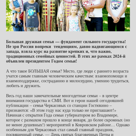
Большая дружная семья — фундамент сильного государства!
Не зря Россия вопреки тенденциям, давно надвигающимся с
запада, взяла курс на развитие крепких и, что важно,
традиционных семейных ценностей. В этих же рамках 2024-й
объявлен президентом Годом семьи!
А что такое БОЛЬШАЯ семья? Место, где люди с раннего возраста
учатся самым главным человеческим качествам: взаимопомощи и
взаимоподдержке, состраданию и милосердию, умению трудиться,
любить и дружить.
Весь год наши замечательные многодетные семьи – в центре
внимания государства и СМИ. Вот и герои нашей сегодняшней
публикации – семья Черкасовых со станции Гостюхино –
признаются: «В этом году нас куда только не приглашают!»
Начиная с открытия Года семьи губернатором во Владимире,
которое с размахом прошло в конце января, до более скромных (но
не менее душевных!) мероприятий в Ковровском районе… Однако
особенным для Черкасовых стал самый главный праздник,
посвященный семье, — День святых благоверных Петра и