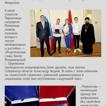
Февронии.
8 июля
супругов
Черкасовых
наградили
Почетным
знаком,
название
которого
звучит
необыкновенн
о достойно —
«Родительская
слава Земли
Владимирской
». Церемония
проходила во владимирском Доме дружбы, знак вручал
губернатор области Александр Авдеев. В связи с этим событием
на «новостной страничке» районной администрации в
социальных сетях был опубликован следующий текст:
«Черкасовы —
настоящий
пример для
подражания.
Все свободное
время всегда