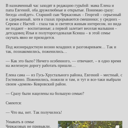
В назначенный час заходят в редакцию гурьбой: мама Елена и
папа Евгений, оба дружелюбные и открытые. Понимаю сразу:
беседа «пойдет». Старший сын Черкасовых – Георгий – серьезный
и сдержанный, хотя в глазах прорываются смешинки; у средних –
Сережи с Настей – глаза так и светятся живым интересом, но вида
не подают – воспитанные; а первой залетает веселая малышня –
детсадовец Илья и полуторогодовалая Ксюша – в этой семье
скучать явно не приходится.
Под жизнерадостную возню младших и разговариваем… Так и
так, познакомились, поженились…
— Как это было? Ничего особенного, — отвечают, – в одно время
на железную дорогу работать пришли…
Елена сама — из Гусь-Хрустального района, Евгений – местный, с
Гостюхино. Поженились, пожили и там, и тут и все-таки выбрали
своим «домом» Ковровский район.
— Сразу были нацелены на большую семью?
Смеются:
— Что вы, нет. Так получилось!
Унывать в семье
Черкасовых не привыкли.