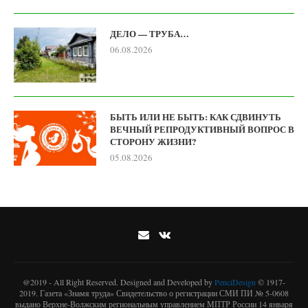
ДЕЛО — ТРУБА…
06.08.2026
БЫТЬ ИЛИ НЕ БЫТЬ: КАК СДВИНУТЬ
ВЕЧНЫЙ РЕПРОДУКТИВНЫЙ ВОПРОС В
СТОРОНУ ЖИЗНИ?
05.08.2026
@2019 - All Right Reserved. Designed and Developed by
PenciDesign
© 1917-
2019. Газета «Знамя труда» Свидетельство о регистрации СМИ ПИ № 5-0608
выдано Верхне-Волжским региональным управлением МПТР России 14 января