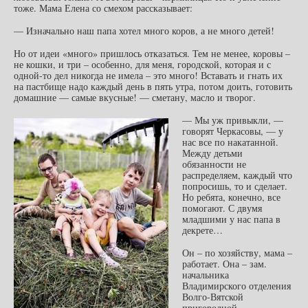
тоже. Мама Елена со смехом рассказывает:
— Изначально наш папа хотел много коров, а не много детей!
Но от идеи «много» пришлось отказаться. Тем не менее, коровы –
не кошки, и три – особенно, для меня, городской, которая и с
одной-то дел никогда не имела – это много! Вставать и гнать их
на пастбище надо каждый день в пять утра, потом доить, готовить
домашние — самые вкусные! — сметану, масло и творог.
— Мы уж привыкли, —
говорят Черкасовы, — у
нас все по накатанной.
Между детьми
обязанности не
распределяем, каждый что
попросишь, то и сделает.
Но ребята, конечно, все
помогают. С двумя
младшими у нас папа в
декрете…
Он – по хозяйству, мама –
работает. Она – зам.
начальника
Владимирского отделения
Волго-Вятской
пригородной