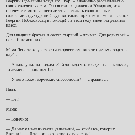
Георгий (домашние зовут его Егор) – лаконично рассказывает о
своих увлечениях сам. Он состоит в движении Юнармия, хочет –
причем с самого раннего детства – связать свою жизнь с
силовыми структурами (неудивительно, при таком имени – святой
Георгий Победоносец в помощь!), в этом году закончил девятый
класс.
Для младших братьев и сестер старший – пример. Для родителей –
первый помощник!
Мама Лена тоже увлекается творчеством, вместе с детьми ходит в
клуб…
— А папа у нас на подхвате! Если надо что-то сделать на конкурс,
то делает, — поясняет Елена.
— У него тоже творческие способности? — спрашиваю.
Папа:
— Нет!
Мама:
— Конечно!
— Да нет у меня никаких увлечений, — улыбаясь, говорит
Евгений. — Я только всех развожу туда-сюда!