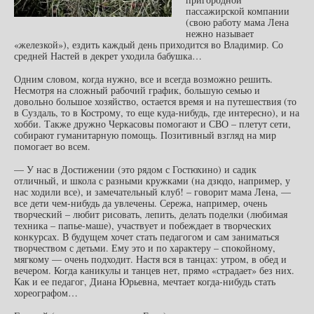
пассажирской компании
(свою работу мама Лена
нежно называет
«железкой»), ездить каждый день приходится во Владимир. Со
средней Настей в декрет уходила бабушка…
Одним словом, когда нужно, все и всегда возможно решить.
Несмотря на сложный рабочий график, большую семью и
довольно большое хозяйство, остается время и на путешествия (то
в Суздаль, то в Кострому, то еще куда-нибудь, где интересно), и на
хобби. Также дружно Черкасовы помогают и СВО – плетут сети,
собирают гуманитарную помощь. Позитивный взгляд на мир
помогает во всем.
— У нас в Достижении (это рядом с Гостюхино) и садик
отличный, и школа с разными кружками (на дзюдо, например, у
нас ходили все), и замечательный клуб! – говорит мама Лена, —
все дети чем-нибудь да увлечены. Сережа, например, очень
творческий – любит рисовать, лепить, делать поделки (любимая
техника – папье-маше), участвует и побеждает в творческих
конкурсах. В будущем хочет стать педагогом и сам заниматься
творчеством с детьми. Ему это и по характеру – спокойному,
мягкому — очень подходит. Настя вся в танцах: утром, в обед и
вечером. Когда каникулы и танцев нет, прямо «страдает» без них.
Как и ее педагог, Диана Юрьевна, мечтает когда-нибудь стать
хореографом…