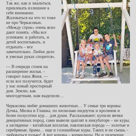
Так же, как и хвалиться,
привлекать излишнее к
себе внимание.
Жаловаться на что-то тоже
не про Черкасовых.
«Между строк» очень ясно
дают понять: «Мы все
успеваем: и работать, и
детей воспитывать, и
отдыхать – все
замечательно. Любое дело
в умелых руках спорится».
— В очереди стоим на
расширение жилья, –
говорит папа Женя, —
если все получится, будет
у нас новый просторный
дом. Землю, как
многодетным, нам выделили…
Черкасовы любят домашних животных… У семьи три коровы:
Дочка, Милка и Глашка, по несколько индоуток и кроликов и
более полусотни кур… для души. Рассказывают: купили яички
декоративных пород, сами вывели цыплят в инкубаторе – не куры,
а загляденье – китайская хохлатая, павловская порода — золотые и
серебряные, брама… еще и голошейные куры. Таких и не съешь –
любоваться только! А вот коровы – кормилицы. Но и увлечение