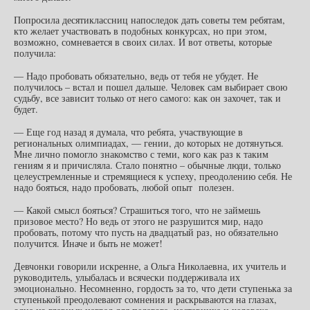
Попросила десятиклассниц напоследок дать советы тем ребятам,
кто желает участвовать в подобных конкурсах, но при этом,
возможно, сомневается в своих силах. И вот ответы, которые
получила:
— Надо пробовать обязательно, ведь от тебя не убудет. Не
получилось – встал и пошел дальше. Человек сам выбирает свою
судьбу, все зависит только от него самого: как он захочет, так и
будет.
— Еще год назад я думала, что ребята, участвующие в
региональных олимпиадах, — гении, до которых не дотянуться.
Мне лично помогло знакомство с теми, кого как раз к таким
гениям я и причисляла. Стало понятно – обычные люди, только
целеустремленные и стремящиеся к успеху, преодолению себя. Не
надо бояться, надо пробовать, любой опыт полезен.
— Какой смысл бояться? Страшиться того, что не займешь
призовое место? Но ведь от этого не разрушится мир, надо
пробовать, потому что пусть на двадцатый раз, но обязательно
получится. Иначе и быть не может!
Девчонки говорили искренне, а Ольга Николаевна, их учитель и
руководитель, улыбалась и всячески поддерживала их
эмоционально. Несомненно, гордость за то, что дети ступенька за
ступенькой преодолевают сомнения и раскрываются на глазах,