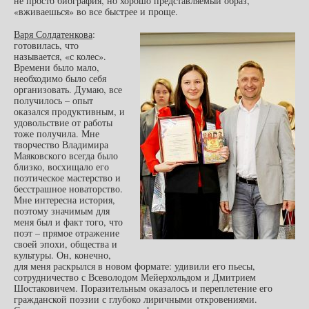
не просто биография, но хорошо представляемый образ,
«вживаешься» во все быстрее и проще.
Варя Солдатенкова
:
готовилась, что
называется, «с колес».
Времени было мало,
необходимо было себя
организовать. Думаю, все
получилось – опыт
оказался продуктивным, и
удовольствие от работы
тоже получила. Мне
творчество Владимира
Маяковского всегда было
близко, восхищало его
поэтическое мастерство и
бесстрашное новаторство.
Мне интересна история,
поэтому значимым для
меня был и факт того, что
поэт – прямое отражение
своей эпохи, общества и
культуры. Он, конечно,
для меня раскрылся в новом формате: удивили его пьесы,
сотрудничество с Всеволодом Мейерхольдом и Дмитрием
Шостаковичем. Поразительным оказалось и переплетение его
гражданской поэзии с глубоко лиричными откровениями.