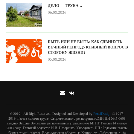
ДЕЛО — ТРУБА…
06.08.2026
БЫТЬ ИЛИ НЕ БЫТЬ: КАК СДВИНУТЬ
ВЕЧНЫЙ РЕПРОДУКТИВНЫЙ ВОПРОС В
СТОРОНУ ЖИЗНИ?
05.08.2026
@2019 - All Right Reserved. Designed and Developed by
PenciDesign
© 1917-
2019. Газета «Знамя труда» Свидетельство о регистрации СМИ ПИ № 5-0608
выдано Верхне-Волжским региональным управлением МПТР России 14 января
2003 года. Главный редактор И.В. Назаренко. Учредитель НП "Редакция газеты
"Знамя труда" 600901, Владимирская область, г. Ковров, ул. Либерецкая, д. 5а,