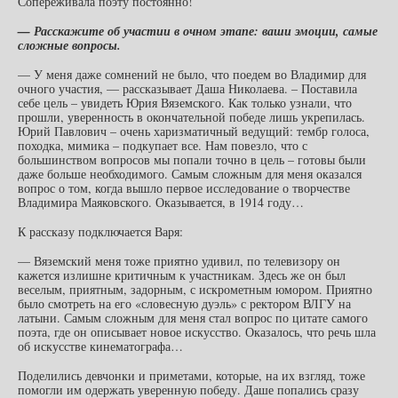
Сопереживала поэту постоянно!
— Расскажите об участии в очном этапе: ваши эмоции, самые
сложные вопросы.
— У меня даже сомнений не было, что поедем во Владимир для
очного участия, — рассказывает Даша Николаева. – Поставила
себе цель – увидеть Юрия Вяземского. Как только узнали, что
прошли, уверенность в окончательной победе лишь укрепилась.
Юрий Павлович – очень харизматичный ведущий: тембр голоса,
походка, мимика – подкупает все. Нам повезло, что с
большинством вопросов мы попали точно в цель – готовы были
даже больше необходимого. Самым сложным для меня оказался
вопрос о том, когда вышло первое исследование о творчестве
Владимира Маяковского. Оказывается, в 1914 году…
К рассказу подключается Варя:
— Вяземский меня тоже приятно удивил, по телевизору он
кажется излишне критичным к участникам. Здесь же он был
веселым, приятным, задорным, с искрометным юмором. Приятно
было смотреть на его «словесную дуэль» с ректором ВЛГУ на
латыни. Самым сложным для меня стал вопрос по цитате самого
поэта, где он описывает новое искусство. Оказалось, что речь шла
об искусстве кинематографа…
Поделились девчонки и приметами, которые, на их взгляд, тоже
помогли им одержать уверенную победу. Даше попались сразу