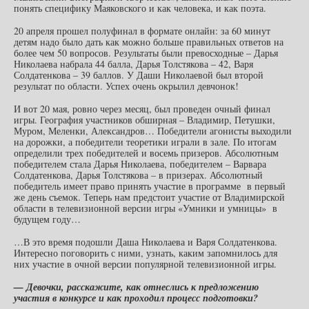
понять специфику Маяковского и как человека, и как поэта.
20 апреля прошел полуфинал в формате онлайн: за 60 минут
детям надо было дать как можно больше правильных ответов на
более чем 50 вопросов. Результаты были превосходные – Дарья
Николаева набрала 44 балла, Дарья Толстякова – 42, Варя
Солдатенкова – 39 баллов. У Даши Николаевой был второй
результат по области. Успех очень окрылил девчонок!
И вот 20 мая, ровно через месяц, был проведен очный финал
игры. География участников обширная – Владимир, Петушки,
Муром, Меленки, Александров… Победители агонисты выходили
на дорожки, а победители теоретики играли в зале. По итогам
определили трех победителей и восемь призеров. Абсолютным
победителем стала Дарья Николаева, победителем – Варвара
Солдатенкова, Дарья Толстякова – в призерах. Абсолютный
победитель имеет право принять участие в программе в первый
же день съемок. Теперь нам предстоит участие от Владимирской
области в телевизионной версии игры «Умники и умницы» в
будущем году…
…В это время подошли Даша Николаева и Варя Солдатенкова.
Интересно поговорить с ними, узнать, каким запомнилось для
них участие в очной версии популярной телевизионной игры.
— Девочки, расскажите, как отнеслись к предложению
участия в конкурсе и как проходил процесс подготовки?