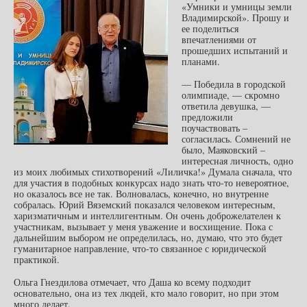
«Умники и умницы земли
Владимирской». Прошу и
ее поделиться
впечатлениями от
прошедших испытаний и
планами.
— Победила в городской
олимпиаде, — скромно
ответила девушка, —
предложили
поучаствовать –
согласилась. Сомнений не
было, Маяковский –
интересная личность, одно
из моих любимых стихотворений «Лиличка!» Думала сначала, что
для участия в подобных конкурсах надо знать что-то невероятное,
но оказалось все не так. Волновалась, конечно, но внутренне
собралась. Юрий Вяземский показался человеком интересным,
харизматичным и интеллигентным. Он очень доброжелателен к
участникам, вызывает у меня уважение и восхищение. Пока с
дальнейшим выбором не определилась, но, думаю, что это будет
гуманитарное направление, что-то связанное с юридической
практикой.
Ольга Гнездилова отмечает, что Даша ко всему подходит
основательно, она из тех людей, кто мало говорит, но при этом
много делает.