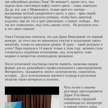
три юбилейных десячка (Знак! Не меньше!), кроме того, она
надела свою счастливую кофту синего цвета – очень заметную.
Да-да, все, как у Маяковского, только цвет его свитера –
вызывающе желтый канареечного цвета, а здесь – ярко-синий.
Варя надела яркую красную рубашку, чтобы быть заметной
издалека, еще же это и цвет революции, а значит, победы… Вот
так все символично, под стать самому поэту. Но результат есть –
и это самое главное!
Ольга Гнездилова отметила, что для Даши Николаевой это первый
конкурс, до этого она не принимала участие в испытаниях такого
масштаба, только на школьном уровне. И сразу – такой результат и
успех! Варя перешла в 14 школу только в этом году, активно стала
готовиться к подобным испытаниям, она, получается, тоже
недавно в непростом олимпиадном движении.
После испытаний участницы смогли оценить, насколько широк
формат для их дальнейшего профессионального самоопределения.
Интересного, оказывается, много: культурология, социология,
история… Да и использование научного подхода в различных
областях также интересно и полезно.
Чуть позже к нашему
разговору присоединяется
Дарья Толстякова,
победитель городской
олимпиады по литературе
и призер очного этапа