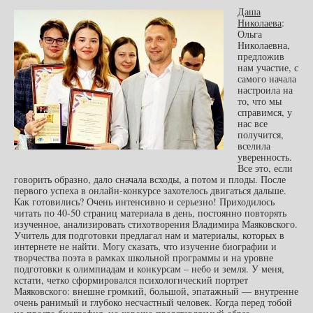
Даша
Николаева
:
Ольга
Николаевна,
предложив
нам участие, с
самого начала
настроила на
то, что мы
справимся, у
нас все
получится,
вселила
уверенность.
Все это, если
говорить образно, дало сначала всходы, а потом и плоды. После
первого успеха в онлайн-конкурсе захотелось двигаться дальше.
Как готовились? Очень интенсивно и серьезно! Приходилось
читать по 40-50 страниц материала в день, постоянно повторять
изученное, анализировать стихотворения Владимира Маяковского.
Учитель для подготовки предлагал нам и материалы, которых в
интернете не найти. Могу сказать, что изучение биографии и
творчества поэта в рамках школьной программы и на уровне
подготовки к олимпиадам и конкурсам – небо и земля. У меня,
кстати, четко сформировался психологический портрет
Маяковского: внешне громкий, большой, эпатажный — внутренне
очень ранимый и глубоко несчастный человек. Когда перед тобой