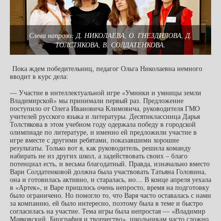
Слева направо: Д. НИКОЛАЕВА, О. ГНЕЗДИЛОВА, Д.
ТОЛСТЯКОВА, В. СОЛДАТЕНКОВА.
Пока ждем победительниц, педагог Ольга Николаевна немного
вводит в курс дела:
— Участие в интеллектуальной игре «Умники и умницы земли
Владимирской» мы принимали первый раз. Предложение
поступило от Олега Ивановича Климовича, руководителя ГМО
учителей русского языка и литературы. Десятиклассница Дарья
Толстякова в этом учебном году одержала победу в городской
олимпиаде по литературе, и именно ей предложили участие в
игре вместе с другими ребятами, показавшими хорошие
результаты. Только вот я, как руководитель, решила команду
набирать не из других школ, а задействовать своих – благо
потенциал есть, и весьма благодатный. Правда, изначально вместо
Вари Солдатенковой должна была участвовать Татьяна Головина,
она и готовилась активно, и старалась, но… В конце апреля уехала
в «Артек», и Варе пришлось очень непросто, время на подготовку
было ограничено. Но помогло то, что Варя часто оставалась с нами
за компанию, ей было интересно, поэтому была в теме и быстро
согласилась на участие. Тема игры была непростая — «Владимир
Маяковский. Биография и творчество», школьникам часто сложно