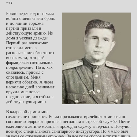
***
Ровно через год от начала
войны с меня сняли бронь
и по линии горкома
партии призвали в
действующую армию. Из
дома я уезжал дважды.
Первый раз военкомат
отправил меня в
распоряжение областного
военкомата, который
формировал специальное
подразделение. Но я, как
оказалось, прибыл с
опозданием. Меня
вернули обратно. А через
несколько дней военкомат
вручил мне новое
предписание, и я отбыл в
действующую армию.
В кадровой армии мне
служить не пришлось. Когда призывался, врачебная комиссия по
состоянию здоровья признала негодным к строевой службе. Почти
ежегодно в летние месяцы я проходил службу в терчасти. Получил
военную специальность санитарного инструктора. Но я мало был
знаком со стрелковым оружием. За все годы сборов истратил лишь