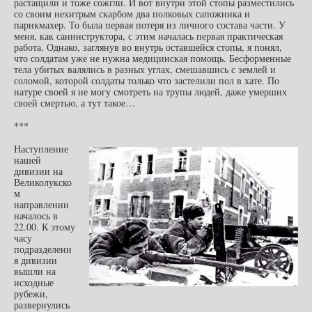
растащили и тоже сожгли. И вот внутри этой стопы разместились
со своим нехитрым скарбом два полковых сапожника и
парикмахер. То была первая потеря из личного состава части. У
меня, как санинструктора, с этим началась первая практическая
работа. Однако, заглянув во внутрь оставшейся стопы, я понял,
что солдатам уже не нужна медицинская помощь. Бесформенные
тела убитых валялись в разных углах, смешавшись с землей и
соломой, которой солдаты только что застелили пол в хате. По
натуре своей я не могу смотреть на трупы людей, даже умерших
своей смертью, а тут такое…
***
Наступление
нашей
дивизии на
Великолукско
м
направлении
началось в
22.00. К этому
часу
подразделени
я дивизии
вышли на
исходные
рубежи,
развернулись