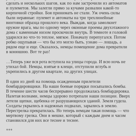
сделать и нескольких шагов, как по нам застрочили из автоматов
и пулеметов. Мы залегли прямо за кучами развалин какой-то
кирпичной стройки. Боя принимать не стали. Уж очень силы
были неравные: пулемет и автоматы на три трехлинейные
винтовки образца прошлого века. Выждав, когда замолкнет
оружие врага, мы по одному через оконные проемы двухэтажного
дома с каменным низом проскочили внутрь. В темноте я головой
ударился во что-то теплое, мягкое. Поначалу перепугался. Потом
робко ощупывая — что бы это могло быть, узнаю — лошадь, а
рядом еще и еще. Оказалось, немцы помещение дома превратили
в конюшню. Вот те раз!
…Теперь уже вся рота вступила на улицы города. И всю ночь не
утихал бой. Немцы, взятые в клещи, отступили вглубь и
укрепились в другом квартале, на других улицах.
В один из дней на помощь осажденным прилетели
бомбардировщики. На наши боевые порядки посыпались бомбы.
В течение шести часов беспрерывно продолжалась бомбардировка.
Налетая волнами, немцы здорово потрепали наши позиции. Вверх
летели щепки, щебенка от разрушающихся зданий. Земля гудела.
Солдаты укрылись в надежных подвалах, зарылись в землю.
Перестрелка прекратилась. Но теперь немцам такая помощь — что
мертвому грелка. Они в мешке, который с каждым днем и часом
становился для них все теснее и теснее.
***