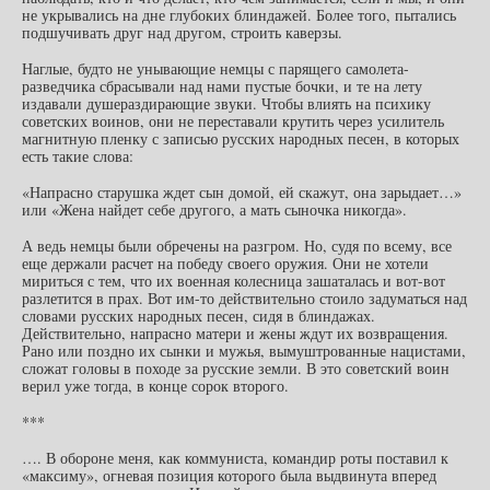
не укрывались на дне глубоких блиндажей. Более того, пытались
подшучивать друг над другом, строить каверзы.
Наглые, будто не унывающие немцы с парящего самолета-
разведчика сбрасывали над нами пустые бочки, и те на лету
издавали душераздирающие звуки. Чтобы влиять на психику
советских воинов, они не переставали крутить через усилитель
магнитную пленку с записью русских народных песен, в которых
есть такие слова:
«Напрасно старушка ждет сын домой, ей скажут, она зарыдает…»
или «Жена найдет себе другого, а мать сыночка никогда».
А ведь немцы были обречены на разгром. Но, судя по всему, все
еще держали расчет на победу своего оружия. Они не хотели
мириться с тем, что их военная колесница зашаталась и вот-вот
разлетится в прах. Вот им-то действительно стоило задуматься над
словами русских народных песен, сидя в блиндажах.
Действительно, напрасно матери и жены ждут их возвращения.
Рано или поздно их сынки и мужья, вымуштрованные нацистами,
сложат головы в походе за русские земли. В это советский воин
верил уже тогда, в конце сорок второго.
***
…. В обороне меня, как коммуниста, командир роты поставил к
«максиму», огневая позиция которого была выдвинута вперед