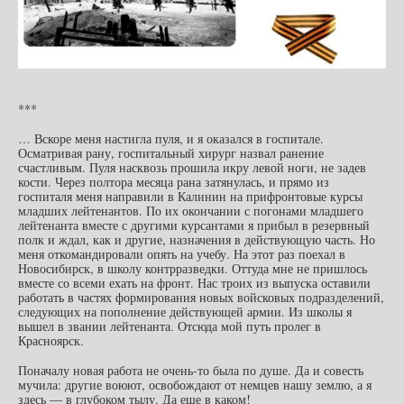
***
… Вскоре меня настигла пуля, и я оказался в госпитале.
Осматривая рану, госпитальный хирург назвал ранение
счастливым. Пуля насквозь прошила икру левой ноги, не задев
кости. Через полтора месяца рана затянулась, и прямо из
госпиталя меня направили в Калинин на прифронтовые курсы
младших лейтенантов. По их окончании с погонами младшего
лейтенанта вместе с другими курсантами я прибыл в резервный
полк и ждал, как и другие, назначения в действующую часть. Но
меня откомандировали опять на учебу. На этот раз поехал в
Новосибирск, в школу контрразведки. Оттуда мне не пришлось
вместе со всеми ехать на фронт. Нас троих из выпуска оставили
работать в частях формирования новых войсковых подразделений,
следующих на пополнение действующей армии. Из школы я
вышел в звании лейтенанта. Отсюда мой путь пролег в
Красноярск.
Поначалу новая работа не очень-то была по душе. Да и совесть
мучила: другие воюют, освобождают от немцев нашу землю, а я
здесь — в глубоком тылу. Да еще в каком!