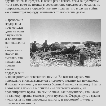
других огневых средств. И какой раз я каялся, лежа за пулеметом,
что в свое врем не познал в совершенстве стрелкового оружия, не
попрактиковался в стрельбе, наивно полагая, что в случае войны
как санинструктор буду заниматься только своим делом.
С тревогой в
сердце я на
ночь остался
один на один
с пулеметом.
И волнения
мои оказались
не
напрасными.
Ночью на
высотке, что
находилась
против
нашего
подразделени
я, подозрительно завозились немцы. Во всяком случае, мне,
пристально вглядывающемуся в темноту, именно так показалось.
Я прилег к пулемету и положил большой палец на гашетку. Нет, и
в этот миг я помнил о приказе «не открывать огонь», не
провоцировать врага. Но сам не знаю, как получилось, что нажал
на гашетку, крепко сжимая ручки пулемета. Очередь пуль с ярким
лучом огня на миг прорезала темноту, и трескотней пулемета
огласилась местность.