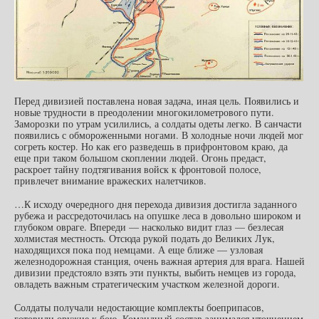
Перед дивизией поставлена новая задача, иная цель. Появились и
новые трудности в преодолении многокилометрового пути.
Заморозки по утрам усилились, а солдаты одеты легко. В санчасти
появились с обмороженными ногами. В холодные ночи людей мог
согреть костер. Но как его разведешь в прифронтовом краю, да
еще при таком большом скоплении людей. Огонь предаст,
раскроет тайну подтягивания войск к фронтовой полосе,
привлечет внимание вражеских налетчиков.
…К исходу очередного дня перехода дивизия достигла заданного
рубежа и рассредоточилась на опушке леса в довольно широком и
глубоком овраге. Впереди — насколько видит глаз — безлесая
холмистая местность. Отсюда рукой подать до Великих Лук,
находящихся пока под немцами. А еще ближе — узловая
железнодорожная станция, очень важная артерия для врага. Нашей
дивизии предстояло взять эти пункты, выбить немцев из города,
овладеть важным стратегическим участком железной дороги.
Солдаты получали недостающие комплекты боеприпасов,
готовили оружие к бою. Командный состав занимался уточнением