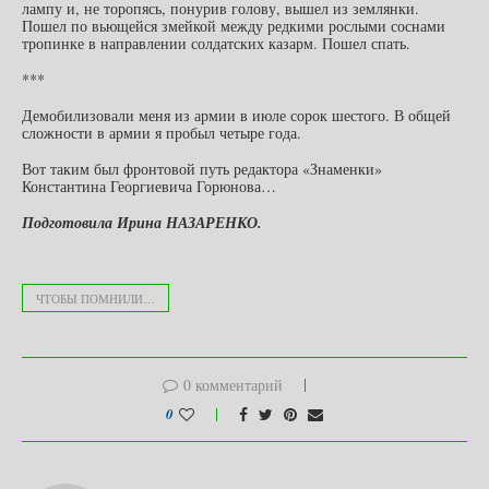
лампу и, не торопясь, понурив голову, вышел из землянки.
Пошел по вьющейся змейкой между редкими рослыми соснами
тропинке в направлении солдатских казарм. Пошел спать.
***
Демобилизовали меня из армии в июле сорок шестого. В общей
сложности в армии я пробыл четыре года.
Вот таким был фронтовой путь редактора «Знаменки»
Константина Георгиевича Горюнова…
Подготовила Ирина НАЗАРЕНКО.
ЧТОБЫ ПОМНИЛИ…
0 комментарий
0