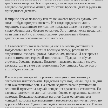
три боевых патрона. А вот гранату, что теперь лежала в моем
вещевом солдатском мешке, не то чтобы бросить, даже в руках не
приходилось держать.
В мирное время человеку как-то не хочется всерьез думать, что
когда-нибудь придется воевать. И я тогда предавался лишь
хорошим, счастливым мечтам, не придавая значения тому, что не
умею обращаться с боевым оружием. Зато теперь, когда предстоит
не играть в войну, а по-настоящему участвовать в боевых
действиях — основательно спохватился.
С Савеловского вокзала столицы нас в эшелоне доставили в
Подмосковный лес. Одели в военную форму, разбили по
отделениям, взводам, ротам, батальонам, полкам. И все время с
нами занимались строевой подготовкой. Правда, не обучали
стрелять, бросать гранаты. Видимо, надеялись на нашу старую
закваску. Да и зачем зря транжирить боеприпасы. Скоро всего
этого будет вдоволь.
И вот подан товарный порожняк: теплушки вперемешку с
открытыми платформами. Предстоял путь под Белый, где в те дни
шли ожесточенные бои. На крыше заднего вагона установили
зенитный пулемет на случай нападения вражеских самолетов. По
вагонам разместили личный состав, боевое снаряжение, конские
повозки. Несколько закрытых вагонов были оставлены для
лошадей, которых командование намеревалось получить где-то по
дороге к Москве. Однако лошадей в эшелоне не оказалось. В пути
следования на передовую повозки, груженные военной