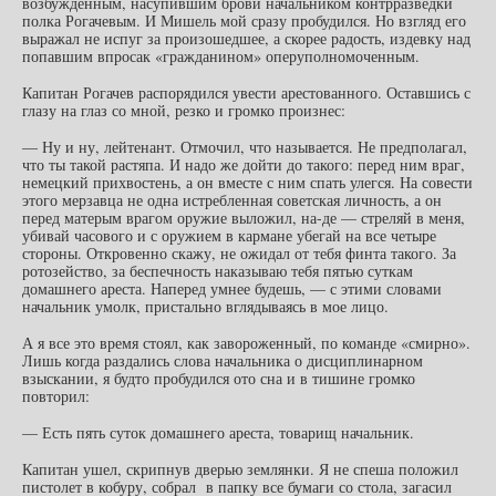
возбужденным, насупившим брови начальником контрразведки
полка Рогачевым. И Мишель мой сразу пробудился. Но взгляд его
выражал не испуг за произошедшее, а скорее радость, издевку над
попавшим впросак «гражданином» оперуполномоченным.
Капитан Рогачев распорядился увести арестованного. Оставшись с
глазу на глаз со мной, резко и громко произнес:
— Ну и ну, лейтенант. Отмочил, что называется. Не предполагал,
что ты такой растяпа. И надо же дойти до такого: перед ним враг,
немецкий прихвостень, а он вместе с ним спать улегся. На совести
этого мерзавца не одна истребленная советская личность, а он
перед матерым врагом оружие выложил, на-де — стреляй в меня,
убивай часового и с оружием в кармане убегай на все четыре
стороны. Откровенно скажу, не ожидал от тебя финта такого. За
ротозейство, за беспечность наказываю тебя пятью суткам
домашнего ареста. Наперед умнее будешь, — с этими словами
начальник умолк, пристально вглядываясь в мое лицо.
А я все это время стоял, как завороженный, по команде «смирно».
Лишь когда раздались слова начальника о дисциплинарном
взыскании, я будто пробудился ото сна и в тишине громко
повторил:
— Есть пять суток домашнего ареста, товарищ начальник.
Капитан ушел, скрипнув дверью землянки. Я не спеша положил
пистолет в кобуру, собрал в папку все бумаги со стола, загасил