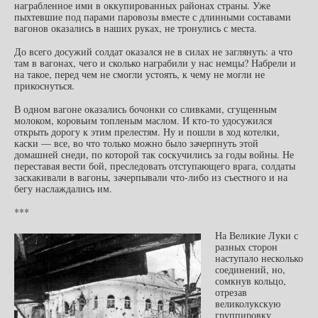
награбленное ими в оккупированных районах страны. Уже
пыхтевшие под парами паровозы вместе с длинными составами
вагонов оказались в наших руках, не тронулись с места.
До всего досужий солдат оказался не в силах не заглянуть: а что
там в вагонах, чего и сколько награбили у нас немцы? Набрели и
на такое, перед чем не смогли устоять, к чему не могли не
прикоснуться.
В одном вагоне оказались бочонки со сливками, сгущенным
молоком, коровьим топленым маслом. И кто-то удосужился
открыть дорогу к этим прелестям. Ну и пошли в ход котелки,
каски — все, во что только можно было зачерпнуть этой
домашней снеди, по которой так соскучились за годы войны. Не
переставая вести бой, преследовать отступающего врага, солдаты
заскакивали в вагоны, зачерпывали что-либо из съестного и на
бегу наслаждались им.
***
На Великие Луки с
разных сторон
наступало несколько
соединений, но,
сомкнув кольцо,
отрезав
великолукскую
группировку