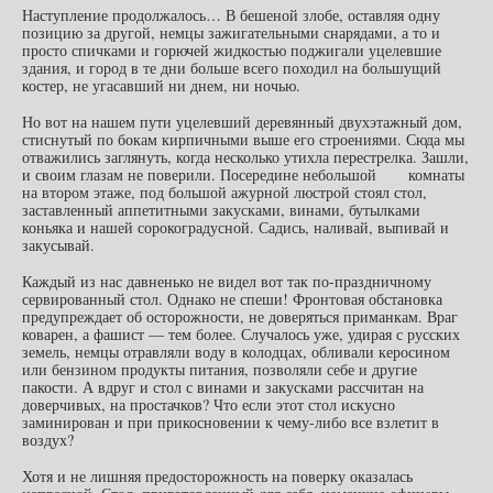
Наступление продолжалось… В бешеной злобе, оставляя одну
позицию за другой, немцы зажигательными снарядами, а то и
просто спичками и горючей жидкостью поджигали уцелевшие
здания, и город в те дни больше всего походил на большущий
костер, не угасавший ни днем, ни ночью.
Но вот на нашем пути уцелевший деревянный двухэтажный дом,
стиснутый по бокам кирпичными выше его строениями. Сюда мы
отважились заглянуть, когда несколько утихла перестрелка. Зашли,
и своим глазам не поверили. Посередине небольшой комнаты
на втором этаже, под большой ажурной люстрой стоял стол,
заставленный аппетитными закусками, винами, бутылками
коньяка и нашей сорокоградусной. Садись, наливай, выпивай и
закусывай.
Каждый из нас давненько не видел вот так по-праздничному
сервированный стол. Однако не спеши! Фронтовая обстановка
предупреждает об осторожности, не доверяться приманкам. Враг
коварен, а фашист — тем более. Случалось уже, удирая с русских
земель, немцы отравляли воду в колодцах, обливали керосином
или бензином продукты питания, позволяли себе и другие
пакости. А вдруг и стол с винами и закусками рассчитан на
доверчивых, на простачков? Что если этот стол искусно
заминирован и при прикосновении к чему-либо все взлетит в
воздух?
Хотя и не лишняя предосторожность на поверку оказалась