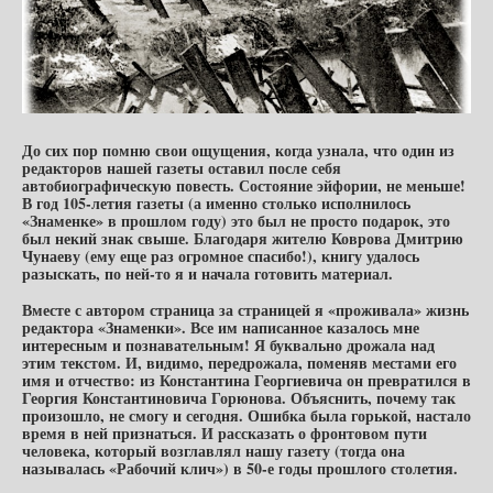
До сих пор помню свои ощущения, когда узнала, что один из
редакторов нашей газеты оставил после себя
автобиографическую повесть. Состояние эйфории, не меньше!
В год 105-летия газеты (а именно столько исполнилось
«Знаменке» в прошлом году) это был не просто подарок, это
был некий знак свыше. Благодаря жителю Коврова Дмитрию
Чунаеву (ему еще раз огромное спасибо!), книгу удалось
разыскать, по ней-то я и начала готовить материал.
Вместе с автором страница за страницей я «проживала» жизнь
редактора «Знаменки». Все им написанное казалось мне
интересным и познавательным! Я буквально дрожала над
этим текстом. И, видимо, передрожала, поменяв местами его
имя и отчество: из Константина Георгиевича он превратился в
Георгия Константиновича Горюнова. Объяснить, почему так
произошло, не смогу и сегодня. Ошибка была горькой, настало
время в ней признаться. И рассказать о фронтовом пути
человека, который возглавлял нашу газету (тогда она
называлась «Рабочий клич») в 50-е годы прошлого столетия.