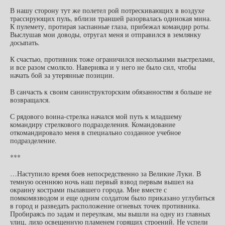
В нашу сторону тут же полетел рой потрескивающих в воздухе
трассирующих пуль, вблизи траншей разорвалась одинокая мина.
К пулемету, протирая заспанные глаза, прибежал командир роты.
Выслушав мои доводы, отругал меня и отправился в землянку
досыпать.
К счастью, противник тоже ограничился несколькими выстрелами,
и все разом смолкло. Наверняка и у него не было сил, чтобы
начать бой за утерянные позиции.
В санчасть к своим санинструкторским обязанностям я больше не
возвращался.
С рядового воина-стрелка начался мой путь к младшему
командиру стрелкового подразделения. Командование
откомандировало меня в специально созданное учебное
подразделение.
***
…Наступило время боев непосредственно за Великие Луки. В
темную осеннюю ночь наш первый взвод первым вышел на
окраину кострами пылавшего города. Мне вместе с
помкомвзводом и еще одним солдатом было приказано углубиться
в город и разведать расположение огневых точек противника.
Пробираясь по задам и переулкам, мы вышли на одну из главных
улиц, лихо освещенную пламенем горящих строений. Не успели