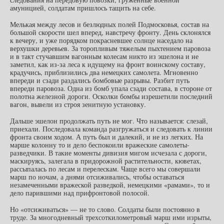
амуницией, солдатам пришлось тащить на себе.
Мелькая между лесов и безлюдных полей Подмосковья, состав на
большой скорости шел вперед, навстречу фронту. День склонялся
к вечеру, и уже порядком покрасневшее солнце наседало на
верхушки деревьев. За торопливым тяжелым пыхтением паровоза
и в такт стучавшим вагонным колесам никто из эшелона и не
заметил, как из-за леса к идущему на фронт воинскому составу,
крадучись, приблизились два немецких самолета. Мгновенно
впереди и сзади раздались бомбовые разрывы. Разбит путь
впереди паровоза. Одна из бомб упала сзади состава, в стороне от
полотна железной дороги. Осколки бомбы изрешетили последний
вагон, вывели из строя зенитную установку.
Дальше эшелон продолжать путь не мог. Что называется: слезай,
приехали. Последовала команда разгружаться и следовать к линии
фронта своим ходом. А путь был и далекий, и не из легких. На
марше колонну то и дело беспокоили вражеские самолеты-
разведчики. В такие моменты дивизия мигом исчезала с дороги,
маскируясь, залегала в придорожной растительности, кюветах,
рассыпалась по лесам и перелескам. Чаще всего мы совершали
марш по ночам, а днями отсиживались, чтобы оставаться
незамеченными вражеской разведкой, немецкими «рамами», то и
дело парившими над прифронтовой полосой.
Но «отсиживаться» — не то слово. Солдаты были постоянно в
труде. За многодневный трехсоткилометровый марш ими изрыты,