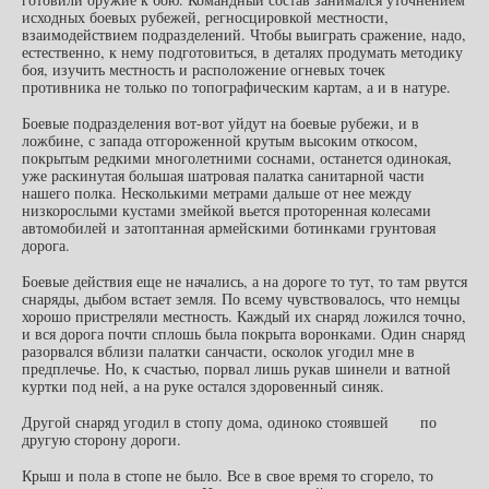
исходных боевых рубежей, регносцировкой местности,
взаимодействием подразделений. Чтобы выиграть сражение, надо,
естественно, к нему подготовиться, в деталях продумать методику
боя, изучить местность и расположение огневых точек
противника не только по топографическим картам, а и в натуре.
Боевые подразделения вот-вот уйдут на боевые рубежи, и в
ложбине, с запада отгороженной крутым высоким откосом,
покрытым редкими многолетними соснами, останется одинокая,
уже раскинутая большая шатровая палатка санитарной части
нашего полка. Несколькими метрами дальше от нее между
низкорослыми кустами змейкой вьется проторенная колесами
автомобилей и затоптанная армейскими ботинками грунтовая
дорога.
Боевые действия еще не начались, а на дороге то тут, то там рвутся
снаряды, дыбом встает земля. По всему чувствовалось, что немцы
хорошо пристреляли местность. Каждый их снаряд ложился точно,
и вся дорога почти сплошь была покрыта воронками. Один снаряд
разорвался вблизи палатки санчасти, осколок угодил мне в
предплечье. Но, к счастью, порвал лишь рукав шинели и ватной
куртки под ней, а на руке остался здоровенный синяк.
Другой снаряд угодил в стопу дома, одиноко стоявшей по
другую сторону дороги.
Крыш и пола в стопе не было. Все в свое время то сгорело, то