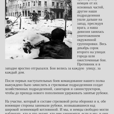
немцев от их
основных частей,
другие наши
подразделения
ушли дальше на
запад, преследуя
врага, а наша
дивизия занялась
уничтожением
окруженной
группировки. Весь
декабрь сорок
второго на улицах
города шли
ожесточенные бои.
Противник и в
западне яростно отгрызался. Бои велись за каждую улицу, за
каждый дом.
После первых наступательных боев командование нашего полка
вынуждено было зачислить в стрелковые подразделения солдат
хозяйственных подразделений, санитаров и санинструкторов,
чтобы до прихода нового пополнения удерживать занятые рубежи.
На участке, который в составе стрелковой роты оборонял и я, обе
воюющие стороны занимали рубежи, возвышавшиеся над
широкой зеленеющей котловиной. И мы, и немцы свободно могли
наблюдать, кто и что делает, кто чем занимается, если и мы, и они