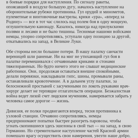
в боевые порядки для наступления. По сигналу ракеты,
опоясавшей в воздухе большую дугу, началось наступление на
оборонительные рубежи противника. Гул орудий и минометов,
пулеметные и винтовочные выстрелы, крики «ура», «вперед за
Родину» — все в тот час слилось над полем боя в одну мощную,
оглушительную канонаду. Казалось, никогда над прилукскими
полями и лесами и не было тишины. Теснимые нашими войсками
немцы, упорно сопротивляясь, уступали одну позицию за другой,
откатывались на запад, в Великие Луки.
Обе стороны несли большие потери. В нашу палатку санчасти
вереницей шли раненые. Ни на миг не утихающий гул боя в
палатке перемешивался с отчаянными криками и стонами
тяжелораненых. Но будто ничего этого не слышат медицинские
работники. Они, продолжая оставаться внешне спокойными,
делали перевязки, накладывали гипс, шины, промывали раны,
останавливали кровотечение. А в дальнем углу палатки, за
белоснежной простыней с засученными по локоть рукавами врач-
хирург делает не терпящие отлагательств операции. Безжалостная
война ведет лихой счет людским мучениям, намеревается забрать у
человека самое дорогое — жизнь.
Дивизия, ее полки продвигаются вперед, тесня противника к
узловой станции. Отчаянно сопротивляясь, немцы
предпринимают попытки быстрее разогреть паровозы, чтобы
угнать скопившиеся здесь эшелоны в свой тыл — на запад, в свою
Германию. Но стремительное наступление частей Красной армии
помешало врагу осуществить свои намерения, увезти наше добро,