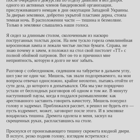
одного из активных членов бандеровской организации,
прислуживавшего немцам в дни оккупации Западной Украины.
За дверью землянки, добротно укрытой пластами дерна, стояла
темная ночь. В расположении части — тишина и безмолвие.
Только в землянке слышались наши голоса.
Я сидел за длинным столом, сколоченным из наскоро
поструганных толстых досок. На нем тускло горела семилинейная
керосиновая лампа и лежали чистые листки бумаги. Справа, не
знаю почему и зачем, я положил на стол свой пистолет «ТТ» с
полной обоймой патронов. Вот он-то и причинил мне
неприятность, которую я долго не мог забыть.
Разговор с собеседником, сидевшим на табуретке в дальнем углу,
шел уже не один час. Мишель, так звали подозреваемого, на мои
вопросы отвечал односложно, крайне неохотно, пытаясь отойти от
сути дела, до которого я допытывался. Оба мы уже порядочно
устали от бесплодных разговоров об одном и том же. В минуту
наступившей паузы, когда я поддался размышлениям: как
арестованного заставить говорить начистоту, Мишель понурил
голову и задремал. Приближался рассвет, я решил не будить его —
пусть вздремнет, может, заговорит после этого. И в землянке
воцарилась тишина. Дремота одолела и меня, заснул на
скрещенных руках, распластавшись на столе.
Проснулся от пронизывающего тишину скрежета входной двери.
В испуге, резко подняв голову, взглядом встретился с