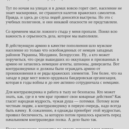
Тут по ночам на улицах и в домах вовсю горит свет, население не
знает маскировки, не страшится налетов вражеских самолетов.
Правда, и здесь до слуха людей доносятся выстрелы. Но это с
учебных полигонов, и они никакой опасности не представляли.
Со временем мысли ложного стыда у меня пропали. Понял всю
важность и серьезность дела, которое мы выполняли.
В действующую армию в качестве пополнения шло мужское
население из только что освобожденных от немцев западных
районов Украины, Молдавии, Белоруссии. Ну, а кто может
поручиться, что среди вышедших из оккупации и призванных в
армию не затаились немецкие агенты, шпионы, диверсанты. Вот
контрразведчики и должны были ограждать армию от
проникновения в ее ряды вражеских элементов. Тем более, что на
западе в ряде мест вовсю орудовала бандеровская организация,
которая в годы войны и до нее активно сотрудничала с немцами.
Для контрразведчика и работа в тылу не безопасна. Кто может
знать, как, где и в чем враг проявит свои коварные действия? Как
гласит народная мудрость, чужая душа — потемки. Потому всем
честным людям, а контрразведчику в первую очередь, надо всегда
быть начеку. К сожалению, я однажды пренебрег этой мудростью,
проявил беспечность, за которую потом пришлось краснеть перед
начальником контрразведки полка. А дело было так.
После очередного дежурства по отделу дивизии я вел допрос