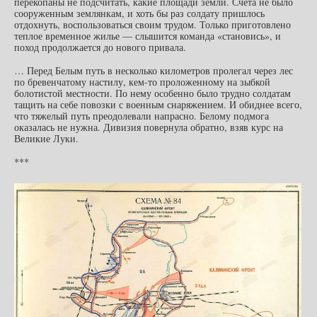
перекопаны не подсчитать, какие площади земли. Счета не было
сооруженным землянкам, и хоть бы раз солдату пришлось
отдохнуть, воспользоваться своим трудом. Только приготовлено
теплое временное жилье — слышится команда «становись», и
поход продолжается до нового привала.
… Перед Белым путь в несколько километров пролегал через лес
по бревенчатому настилу, кем-то проложенному на зыбкой
болотистой местности. По нему особенно было трудно солдатам
тащить на себе повозки с военным снаряжением. И обиднее всего,
что тяжелый путь преодолевали напрасно. Белому подмога
оказалась не нужна. Дивизия повернула обратно, взяв курс на
Великие Луки.
***