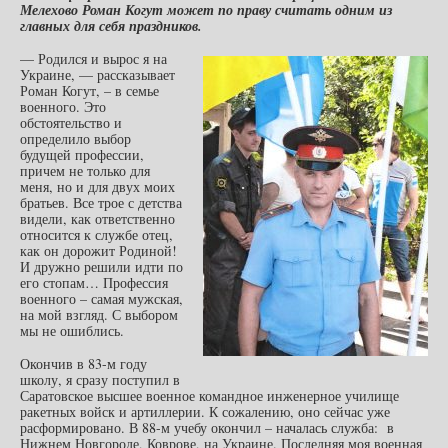
Мелехово Роман Когут может по праву считать одним из
главных для себя праздников.
— Родился и вырос я на
Украине, — рассказывает
Роман Когут, – в семье
военного. Это
обстоятельство и
определило выбор
будущей профессии,
причем не только для
меня, но и для двух моих
братьев. Все трое с детства
видели, как ответственно
относится к службе отец,
как он дорожит Родиной!
И дружно решили идти по
его стопам… Профессия
военного – самая мужская,
на мой взгляд. С выбором
мы не ошиблись.
Окончив в 83-м году
школу, я сразу поступил в
Саратовское высшее военное командное инженерное училище
ракетных войск и артиллерии. К сожалению, оно сейчас уже
расформировано. В 88-м учебу окончил – началась служба: в
Нижнем Новгороде, Коврове, на Украине. Последняя моя военная