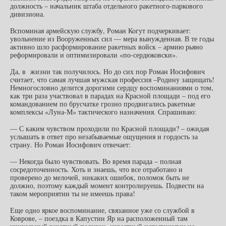
должность – начальник штаба отдельного ракетного-паркового
дивизиона.
Вспоминая армейскую службу, Роман Когут подчеркивает:
увольнение из Вооруженных сил — мера вынужденная. В те годы
активно шло расформирование ракетных войск – армию рьяно
реформировали и оптимизировали «по-сердюковски».
Да, в жизни так получилось. Но до сих пор Роман Иосифович
считает, что самая лучшая мужская профессия –Родину защищать!
Немногословно делится дорогими сердцу воспоминаниями о том,
как три раза участвовал в парадах на Красной площади – под его
командованием по брусчатке грозно продвигались ракетные
комплексы «Луна-М» тактического назначения. Спрашиваю:
— С каким чувством проходили по Красной площади? – ожидая
услышать в ответ про незабываемые ощущения и гордость за
страну. Но Роман Иосифович отвечает:
— Некогда было чувствовать. Во время парада – полная
сосредоточенность. Хоть и знаешь, что все отработано и
проверено до мелочей, никаких ошибок, поломок быть не
должно, поэтому каждый момент контролируешь. Подвести на
таком мероприятии ты не имеешь права!
Еще одно яркое воспоминание, связанное уже со службой в
Коврове, – поездка в Капустин Яр на расположенный там