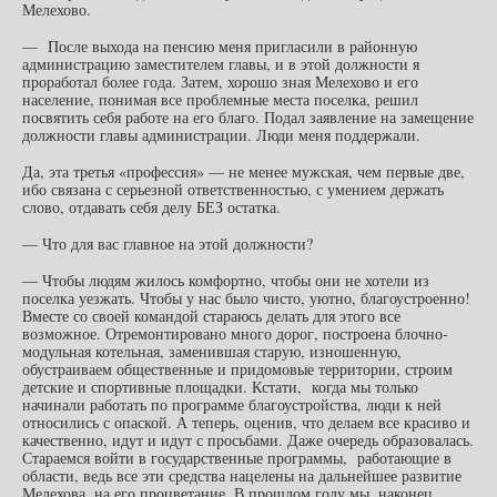
Мелехово.
— После выхода на пенсию меня пригласили в районную
администрацию заместителем главы, и в этой должности я
проработал более года. Затем, хорошо зная Мелехово и его
население, понимая все проблемные места поселка, решил
посвятить себя работе на его благо. Подал заявление на замещение
должности главы администрации. Люди меня поддержали.
Да, эта третья «профессия» — не менее мужская, чем первые две,
ибо связана с серьезной ответственностью, с умением держать
слово, отдавать себя делу БЕЗ остатка.
— Что для вас главное на этой должности?
— Чтобы людям жилось комфортно, чтобы они не хотели из
поселка уезжать. Чтобы у нас было чисто, уютно, благоустроенно!
Вместе со своей командой стараюсь делать для этого все
возможное. Отремонтировано много дорог, построена блочно-
модульная котельная, заменившая старую, изношенную,
обустраиваем общественные и придомовые территории, строим
детские и спортивные площадки. Кстати, когда мы только
начинали работать по программе благоустройства, люди к ней
относились с опаской. А теперь, оценив, что делаем все красиво и
качественно, идут и идут с просьбами. Даже очередь образовалась.
Стараемся войти в государственные программы, работающие в
области, ведь все эти средства нацелены на дальнейшее развитие
Мелехова, на его процветание. В прошлом году мы, наконец,