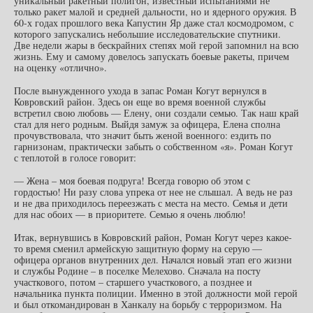
уникальный ракетный полигон, известный испытаниями не
только ракет малой и средней дальности, но и ядерного оружия. В
60-х годах прошлого века Капустин Яр даже стал космодромом, с
которого запускались небольшие исследовательские спутники.
Две недели жары в бескрайних степях мой герой запомнил на всю
жизнь. Ему и самому довелось запускать боевые ракеты, причем
на оценку «отлично».
После вынужденного ухода в запас Роман Когут вернулся в
Ковровский район. Здесь он еще во время военной службы
встретил свою любовь — Елену, они создали семью. Так наш край
стал для него родным. Выйдя замуж за офицера, Елена сполна
прочувствовала, что значит быть женой военного: ездить по
гарнизонам, практически забыть о собственном «я». Роман Когут
с теплотой в голосе говорит:
— Жена – моя боевая подруга! Всегда говорю об этом с
гордостью! Ни разу слова упрека от нее не слышал. А ведь не раз
и не два приходилось переезжать с места на место. Семья и дети
для нас обоих — в приоритете. Семью я очень люблю!
Итак, вернувшись в Ковровский район, Роман Когут через какое-
то время сменил армейскую защитную форму на серую —
офицера органов внутренних дел. Начался новый этап его жизни
и службы Родине – в поселке Мелехово. Сначала на посту
участкового, потом – старшего участкового, а позднее и
начальника пункта полиции. Именно в этой должности мой герой
и был откомандирован в Ханкалу на борьбу с терроризмом. На