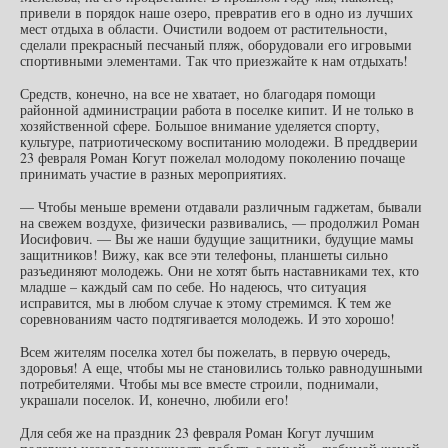
привели в порядок наше озеро, превратив его в одно из лучших
мест отдыха в области. Очистили водоем от растительности,
сделали прекрасный песчаный пляж, оборудовали его игровыми
спортивными элементами. Так что приезжайте к нам отдыхать!
Средств, конечно, на все не хватает, но благодаря помощи
районной администрации работа в поселке кипит. И не только в
хозяйственной сфере. Большое внимание уделяется спорту,
культуре, патриотическому воспитанию молодежи. В преддверии
23 февраля Роман Когут пожелал молодому поколению почаще
принимать участие в разных мероприятиях.
— Чтобы меньше времени отдавали различным гаджетам, бывали
на свежем воздухе, физически развивались, — продолжил Роман
Иосифович. — Вы же наши будущие защитники, будущие мамы
защитников! Вижу, как все эти телефоны, планшеты сильно
разъединяют молодежь. Они не хотят быть наставниками тех, кто
младше – каждый сам по себе. Но надеюсь, что ситуация
исправится, мы в любом случае к этому стремимся. К тем же
соревнованиям часто подтягивается молодежь. И это хорошо!
Всем жителям поселка хотел бы пожелать, в первую очередь,
здоровья! А еще, чтобы мы не становились только равнодушными
потребителями. Чтобы мы все вместе строили, поднимали,
украшали поселок. И, конечно, любили его!
Для себя же на праздник 23 февраля Роман Когут лучшим