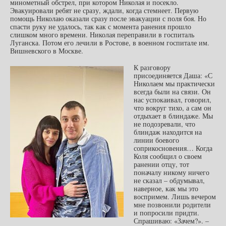
минометный обстрел, при котором Николая и посекло.
Эвакуировали ребят не сразу, ждали, когда стемнеет. Первую
помощь Николаю оказали сразу после эвакуации с поля боя. Но
спасти руку не удалось, так как с момента ранения прошло
слишком много времени. Николая переправили в госпиталь
Луганска. Потом его лечили в Ростове, в военном госпитале им.
Вишневского в Москве.
К разговору
присоединяется Даша: «С
Николаем мы практически
всегда были на связи. Он
нас успокаивал, говорил,
что вокруг тихо, а сам он
отдыхает в блиндаже. Мы
не подозревали, что
блиндаж находится на
линии боевого
соприкосновения… Когда
Коля сообщил о своем
ранении отцу, тот
поначалу никому ничего
не сказал – обдумывал,
наверное, как мы это
воспримем. Лишь вечером
мне позвонили родители
и попросили придти.
Спрашиваю: «Зачем?». –