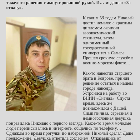
тяжелого ранения с ампутированной рукой. И… медалью «За
отвагу».
К своим 35 годам Николай
достиг немало: с красным
дипломом окончил
аэрокосмический
техникум, затем
одноименный
государственный
университет в Самаре.
Прошел срочную службу в
военно-морском флоте…
Как-то навестив старшего
брата в Коврове, принял
решение остаться в нашем
городе навсегда.
Устроился на работу во
ВНИИ «Сигнал». Спустя
время, здесь же
познакомился с Дашей.
Симпатичная, серьезная и
немногословная девушка
понравилась Николаю с первого взгляда. Какое-то время молодые
люди переписывались в интернете, общались по телефону…
Однажды во время прогулки по набережной Николай сделал Даше
предложение. Девушка ответила согласием. Отказавшись от