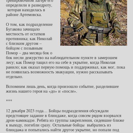
тренировочном лагере его
определили в разведроту,
которая находилась в
районе Артемовска.
О том, как подразделение
Бугакова зачищало
местность от остатков
противника; как Николай
с близким другом –
бойцом с позывным
Помор – два месяца бок о
бок несли дежурство на наблюдательном пункте в замерзшем
лесу; как Помор тащил его на себе в укрытие, когда Николая
ранило; как оказал первую помощь и поддерживал, как мог, пока
не появилась возможность эвакуации, нужно рассказывать
отдельно.
Вспомним лишь день, когда произошло событие, разделившее
жизнь нашего героя на «до» и «после».
***
12 декабря 2023 года… Бойцы подразделения обсуждали
предстоящее задание в блиндаже, когда совсем рядом взорвался
дрон-камикадзе. Ребята из группы закрепления, сидевшие ближе
к выходу, погибли сразу. Остальные бойцы выбрались из
блиндажа и попытались найти другое укрытие, но попали под