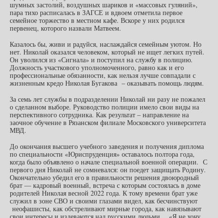
шумных застолий, воздушных шариков и «массовых гуляний»,
пара тихо расписалась в ЗАГСЕ и вдвоем отметила первое
семейное торжество в местном кафе. Вскоре у них родился
первенец, которого назвали Матвеем.
Казалось бы, живи и радуйся, наслаждайся семейным уютом. Но
нет. Николай оказался человеком, который не ищет легких путей.
Он уволился из «Сигнала» и поступил на службу в полицию.
Должность участкового уполномоченного, равно как и его
профессиональные обязанности, как нельзя лучше совпадали с
жизненным кредо Николая Бугакова – оказывать помощь людям.
За семь лет службы в подразделении Николай ни разу не пожалел
о сделанном выборе. Руководство полиции имело свои виды на
перспективного сотрудника. Как результат – направление на
заочное обучение в Рязанском филиале Московского университета
МВД.
До окончания высшего учебного заведения и получения диплома
по специальности «Юриспруденция» оставалось полтора года,
когда было объявлено о начале специальной военной операции. С
первого дня Николай не сомневался: он поедет защищать Родину.
Окончательно убедил его в правильности решения двоюродный
брат — кадровый военный, встреча с которым состоялась в доме
родителей Николая весной 2022 года. К тому времени брат уже
служил в зоне СВО и своими глазами видел, как бесчинствуют
неофашисты, как обстреливают мирные города, как навязывают
свои интересы и издеваются над русскими людьми… «Я не хочу,