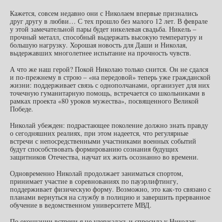
Кажется, совсем недавно они с Николаем впервые признались
друг другу в любви… С тех прошло без малого 12 лет. В феврале
у этой замечательной пары будет никелевая свадьба. Никель –
прочный металл, способный выдержать высокую температуру и
большую нагрузку. Хорошая новость для Даши и Николая,
выдержавших многолетнее испытание на прочность чувств.
А что же наш герой? Покой Николаю только снится. Он не сдался
и по-прежнему в строю – «на передовой» теперь уже гражданской
жизни: поддерживает связь с однополчанами, организует для них
точечную гуманитарную помощь, встречается со школьниками в
рамках проекта «80 уроков мужества», посвященного Великой
Победе.
Николай убежден: подрастающее поколение должно знать правду
о сегодняшних реалиях, при этом надеется, что регулярные
встречи с непосредственными участниками военных событий
будут способствовать формированию сознания будущих
защитников Отечества, научат их жить осознанно во времени.
Одновременно Николай продолжает заниматься спортом,
принимает участие в соревнованиях по пауэрлифтингу,
поддерживает физическую форму. Возможно, это как-то связано с
планами вернуться на службу в полицию и завершить прерванное
обучение в ведомственном университете МВД.
По окончании встречи я не удержалась и спросила у Николая: