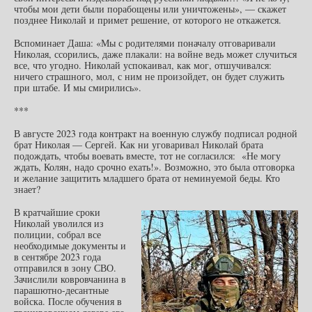
чтобы мои дети были порабощены или уничтожены», — скажет
позднее Николай и примет решение, от которого не откажется.
Вспоминает Даша: «Мы с родителями поначалу отговаривали
Николая, ссорились, даже плакали: на войне ведь может случиться
все, что угодно. Николай успокаивал, как мог, отшучивался:
ничего страшного, мол, с ним не произойдет, он будет служить
при штабе. И мы смирились».
***
В августе 2023 года контракт на военную службу подписал родной
брат Николая — Сергей. Как ни уговаривал Николай брата
подождать, чтобы воевать вместе, тот не согласился: «Не могу
ждать, Колян, надо срочно ехать!». Возможно, это была отговорка
и желание защитить младшего брата от неминуемой беды. Кто
знает?
В кратчайшие сроки
Николай уволился из
полиции, собрал все
необходимые документы и
в сентябре 2023 года
отправился в зону СВО.
Зачислили ковровчанина в
парашютно-десантные
войска. После обучения в