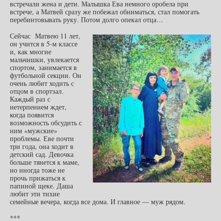
встречали жена и дети. Малышка Ева немного оробела при
встрече, а Матвей сразу же побежал обниматься, стал помогать
перебинтовывать руку. Потом долго опекал отца…
Сейчас Матвею 11 лет,
он учится в 5-м классе
и, как многие
мальчишки, увлекается
спортом, занимается в
футбольной секции. Он
очень любит ходить с
отцом в спортзал.
Каждый раз с
нетерпением ждет,
когда появится
возможность обсудить с
ним «мужские»
проблемы. Еве почти
три года, она ходит в
детский сад. Девочка
больше тянется к маме,
но иногда тоже не
прочь прижаться к
папиной щеке. Даша
любит эти тихие
семейные вечера, когда все дома. И главное — муж рядом.
***