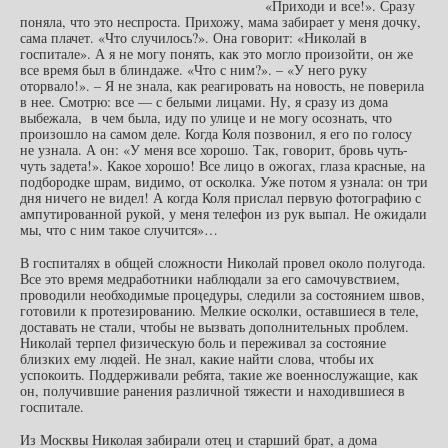
«Приходи и все!». Сразу
поняла, что это неспроста. Прихожу, мама забирает у меня дочку,
сама плачет. «Что случилось?». Она говорит: «Николай в
госпитале». А я не могу понять, как это могло произойти, он же
все время был в блиндаже. «Что с ним?». – «У него руку
оторвало!». – Я не знала, как реагировать на новость, не поверила
в нее. Смотрю: все — с белыми лицами. Ну, я сразу из дома
выбежала, в чем была, иду по улице и не могу осознать, что
произошло на самом деле. Когда Коля позвонил, я его по голосу
не узнала. А он: «У меня все хорошо. Так, говорит, бровь чуть-
чуть задета!». Какое хорошо! Все лицо в ожогах, глаза красные, на
подбородке шрам, видимо, от осколка. Уже потом я узнала: он три
дня ничего не видел! А когда Коля прислал первую фотографию с
ампутированной рукой, у меня телефон из рук выпал. Не ожидали
мы, что с ним такое случится»…
В госпиталях в общей сложности Николай провел около полугода.
Все это время медработники наблюдали за его самочувствием,
проводили необходимые процедуры, следили за состоянием швов,
готовили к протезированию. Мелкие осколки, оставшиеся в теле,
доставать не стали, чтобы не вызвать дополнительных проблем.
Николай терпел физическую боль и переживал за состояние
близких ему людей. Не знал, какие найти слова, чтобы их
успокоить. Поддерживали ребята, такие же военнослужащие, как
он, получившие ранения различной тяжести и находившиеся в
госпитале.
Из Москвы Николая забирали отец и старший брат, а дома