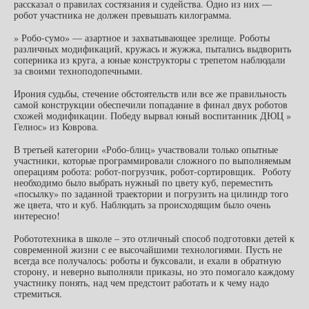
рассказал о правилах состязания и судейства. Одно из них —
робот участника не должен превышать килограмма.
» Робо-сумо» — азартное и захватывающее зрелище. Роботы
различных модификаций, кружась и жужжа, пытались выдворить
соперника из круга, а юные конструкторы с трепетом наблюдали
за своими техноподопечными.
Ирония судьбы, стечение обстоятельств или все же правильность
самой конструкции обеспечили попадание в финал двух роботов
схожей модификации. Победу вырвал юный воспитанник ДЮЦ »
Гелиос» из Коврова.
В третьей категории «Робо-блиц» участвовали только опытные
участники, которые программировали сложного по выполняемым
операциям робота: робот-погрузчик, робот-сортировщик. Роботу
необходимо было выбрать нужный по цвету куб, переместить
«посылку» по заданной траектории и погрузить на цилиндр того
же цвета, что и куб. Наблюдать за происходящим было очень
интересно!
Робототехника в школе – это отличный способ подготовки детей к
современной жизни с ее высочайшими технологиями. Пусть не
всегда все получалось: роботы и буксовали, и ехали в обратную
сторону, и неверно выполняли приказы, но это помогало каждому
участнику понять, над чем предстоит работать и к чему надо
стремиться.