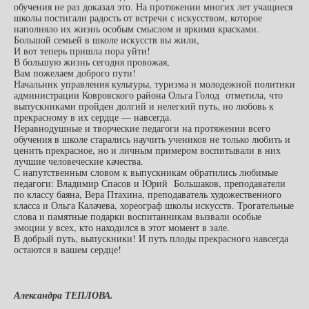
обучения не раз доказал это. На протяжении многих лет учащиеся
школы постигали радость от встречи с искусством, которое
наполняло их жизнь особым смыслом и яркими красками.
Большой семьей в школе искусств вы жили,
И вот теперь пришла пора уйти!
В большую жизнь сегодня провожая,
Вам пожелаем доброго пути!
Начальник управления культуры, туризма и молодежной политики
администрации Ковровского района Ольга Голод отметила, что
выпускниками пройден долгий и нелегкий путь, но любовь к
прекрасному в их сердце — навсегда.
Неравнодушные и творческие педагоги на протяжении всего
обучения в школе старались научить учеников не только любить и
ценить прекрасное, но и личным примером воспитывали в них
лучшие человеческие качества.
С напутственным словом к выпускникам обратились любимые
педагоги: Владимир Спасов и Юрий Большаков, преподаватели
по классу баяна, Вера Птахина, преподаватель художественного
класса и Ольга Калачева, хореограф школы искусств. Трогательные
слова и памятные подарки воспитанникам вызвали особые
эмоции у всех, кто находился в этот момент в зале.
В добрый путь, выпускники! И путь плоды прекрасного навсегда
остаются в вашем сердце!
Александра ТЕПЛОВА.