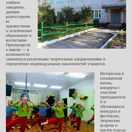
учебное
заведение,
дающее
разносторонн
ее
художественн
о-эстетическое
образование и
воспитание.
Преимуществ
а школы — в
возможности
заниматься различными творческими направлениями и
определении индивидуальных наклонностей учащихся.
Интересная и
насыщенная
жизнь,
концерты с
участием
преподавателе
й и
обучающихся,
конкурсы и
фестивали,
творческие
встречи и
мастер-классы