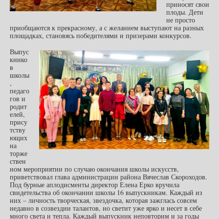
приносят свои
плоды. Дети
не просто
приобщаются к прекрасному, а с желанием выступают на разных
площадках, становясь победителями и призерами конкурсов.
Выпус
книко
в
школы
,
педаго
гов и
родит
елей,
прису
тству
ющих
на
торже
ствен
ном мероприятии по случаю окончания школы искусств,
приветствовал глава администрации района Вячеслав Скороходов.
Под бурные аплодисменты директор Елена Ерко вручила
свидетельства об окончании школы 16 выпускникам. Каждый из
них – личность творческая, звездочка, которая зажглась совсем
недавно в созвездии талантов, но светит уже ярко и несет в себе
много света и тепла. Каждый выпускник неповторим и за годы