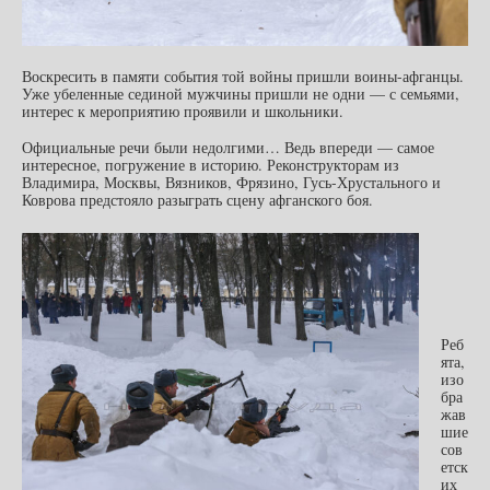
Воскресить в памяти события той войны пришли воины-афганцы.
Уже убеленные сединой мужчины пришли не одни — с семьями,
интерес к мероприятию проявили и школьники.
Официальные речи были недолгими… Ведь впереди — самое
интересное, погружение в историю. Реконструкторам из
Владимира, Москвы, Вязников, Фрязино, Гусь-Хрустального и
Коврова предстояло разыграть сцену афганского боя.
Реб
ята,
изо
бра
жав
шие
сов
етск
их