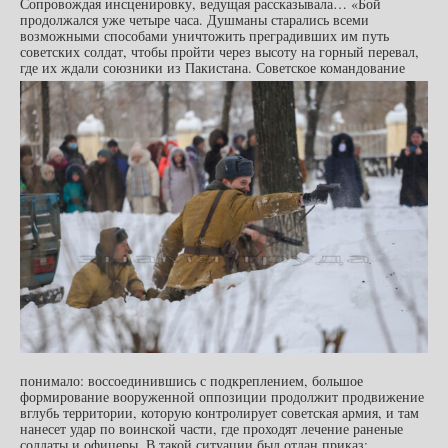
Сопровождая инсценировку, ведущая рассказывала… «Бой
продолжался уже четыре часа. Душманы старались всеми
возможными способами уничтожить преградивших им путь
советских солдат, чтобы пройти через высоту на горный перевал,
где их ждали союзники из Пакистана.
Советское командование
понимало: воссоединившись с подкреплением, большое
формирование вооруженной оппозиции продолжит продвижение
вглубь территории, которую контролирует советская армия, и там
нанесет удар по воинской части, где проходят лечение раненые
солдаты и офицеры. В такой ситуации был отдан приказ: