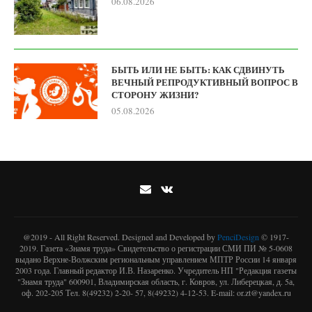
06.08.2026
БЫТЬ ИЛИ НЕ БЫТЬ: КАК СДВИНУТЬ
ВЕЧНЫЙ РЕПРОДУКТИВНЫЙ ВОПРОС В
СТОРОНУ ЖИЗНИ?
05.08.2026
@2019 - All Right Reserved. Designed and Developed by
PenciDesign
© 1917-
2019. Газета «Знамя труда» Свидетельство о регистрации СМИ ПИ № 5-0608
выдано Верхне-Волжским региональным управлением МПТР России 14 января
2003 года. Главный редактор И.В. Назаренко. Учредитель НП "Редакция газеты
"Знамя труда" 600901, Владимирская область, г. Ковров, ул. Либерецкая, д. 5а,
оф. 202-205 Тел. 8(49232) 2-20- 57, 8(49232) 4-12-53. E-mail: or.zt@yandex.ru