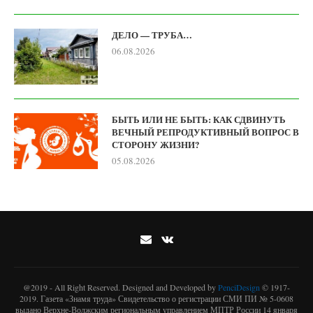
ДЕЛО — ТРУБА…
06.08.2026
БЫТЬ ИЛИ НЕ БЫТЬ: КАК СДВИНУТЬ
ВЕЧНЫЙ РЕПРОДУКТИВНЫЙ ВОПРОС В
СТОРОНУ ЖИЗНИ?
05.08.2026
@2019 - All Right Reserved. Designed and Developed by
PenciDesign
© 1917-
2019. Газета «Знамя труда» Свидетельство о регистрации СМИ ПИ № 5-0608
выдано Верхне-Волжским региональным управлением МПТР России 14 января