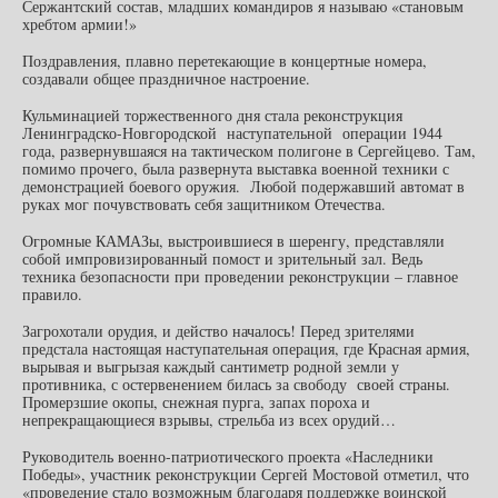
Сержантский состав, младших командиров я называю «становым
хребтом армии!»
Поздравления, плавно перетекающие в концертные номера,
создавали общее праздничное настроение.
Кульминацией торжественного дня стала реконструкция
Ленинградско-Новгородской наступательной операции 1944
года, развернувшаяся
на тактическом полигоне в Сергейцево. Там,
помимо прочего, была развернута выставка военной техники с
демонстрацией боевого оружия. Любой подержавший автомат в
руках мог почувствовать себя защитником Отечества.
Огромные КАМАЗы, выстроившиеся в шеренгу, представляли
собой импровизированный помост и зрительный зал. Ведь
техника безопасности при проведении реконструкции – главное
правило.
Загрохотали орудия, и действо началось! Перед зрителями
предстала настоящая наступательная операция, где Красная армия,
вырывая и выгрызая каждый сантиметр родной земли у
противника, с остервенением билась за свободу своей страны.
Промерзшие окопы, снежная пурга, запах пороха и
непрекращающиеся взрывы, стрельба из всех орудий…
Руководитель военно-патриотического проекта «Наследники
Победы», участник реконструкции Сергей Мостовой отметил, что
«проведение стало возможным благодаря поддержке воинской