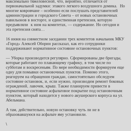
максимально тяжеловесной, что, вероятно, отличается от
первоначальной задумки: этакого легкого воздушного домика. Но
многие ковровчане – особенно если послушать представителей
администрации и городского Совета – от новых остановочных
павильонов в восторге, и единственная претензия, которую
предъявляли к ним на комитетах, — содержание. Но сегодня и
эта претензия снята…
16 июня на совместном заседании трех комитетов начальник МКУ
«Город» Алексей Оборин рассказал, как его сотрудники
поддерживают нормативное состояние остановочных пунктов:
— Уборка производится регулярно. Сформированы две бригады,
которые работают по плавающему графику, в том числе по
субботам и воскресеньям. По мере необходимости формируем еще
одну для помывки остановочных пунктов. Помимо этого,
реагируем на обращения граждан, самостоятельно обследуем
состояние остановок, и, если нужно, производим ремонт боковых
ограждений, лавочек, крыш. Также планируем привести в
нормативное состояние асфальтовое покрытие под остановочным
пунктом, который находится у нового акушерского корпуса на ул.
Абельмана.
А там, действительно, новую остановку чуть ли не в
образовавшуюся на асфальте яму установили.
\