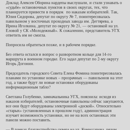
Доклад Алексея Оборина нардепы выслушали, и стали узнавать о
«судьбе» остановочных пунктов в своих округах, тех, что
планируется привести в порядок по наказам избирателей. Так,
Юлия Сидорова, депутат по округу № 7, поинтересовалась
павильоном у восточных проходных завода им. Дегтярева, а
Ирина Иголкина, депутат по округу № 21, — остановкой на ул.
Еловой у СК «Молодежный». К сожалению, представитель УГХ
ответить им не смогла.
Попросила обратиться позже, и в рабочем порядке.
Без ответа остался и вопрос о разворотном кольце для 14-го
маршрута в военном городке. Его задал депутат по 2-му округу
Игорь Догонин.
Председатель городского Совета Елена Фомина поинтересовалась
планами по установке новых – прозрачных — павильонов на этот
год, а также будут ли новые остановки оборудованы
информационным табло?
Светлана Голубенко, замначальника УГХ, пояснила: исходя из
наказов избирателей, остановочные павильоны сейчас закупаются,
все они будут оборудованы электронной «доской». Относительно
«старых» (установленных в прошлом году), администрация
изучает возможность установки, но не на всех остановках эти
панели можно поставить.
— В рамках благоустройства сквера на ул. Комиссарова, рядом