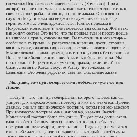
(игуменья Покровского монастыря София (Комарова). Прим.
автора), она не понимала, как можно жить теплохладно, т.е. как
говорится «ни рыба, ни мясо», и нам не давала. Она именно
служила Богу, и когда мы видели ее служение, ее настоящее
горение, это нас очень вдохновляло. Помню, приехала в
Покровский монастырь, и мне захотелось там остаться. Жить так,
как живут сестры. Это не то, что ты пришел туда и просто поешь
на клиросе в храме, совсем не так. Ты приходишь в монастырь –
особенно в то время – и разгружаешь кирпичи, доски, строишь,
косишь траву, сажаешь сад, огород, восстанавливаешь подворье…
Мы все делали своими руками, и все это крутилось без остановки.
Но… это все было не основное. А главным была молитва. Мы
просто жили! Еще успевали учиться, правда, не летом. У нас
были занятия по Катехизису, по Уставу, по толкованию
Евангелия. Это очень радостная, светлая, счастливая жизнь.
– Матушка, вам при постриге дали необычное мужское имя
Никона
– Постриг – это чин, при совершении которого человек как бы
умирает для мирской жизни, поэтому и имя его меняется. Причем
дважды, сначала при иноческом постриге, потом при монашеском.
При иноческом постриге меня, например, нарекли Феклой.
Монашеский постриг более серьезный. Ты уже сама даешь очень
важные обеты Господу: всю оставшуюся жизнь пребывать в
послушании, целомудрии, нестяжании… Тогда еще раз меняется
имя и тебе дается еще один покровитель, который на небесах за
тебя молится. Господь сподобил, чтобы меня назвали в честь