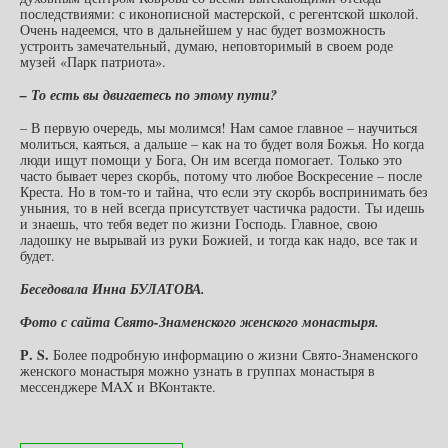
последствиями: с иконописной мастерской, с регентской школой.
Очень надеемся, что в дальнейшем у нас будет возможность
устроить замечательный, думаю, неповторимый в своем роде
музей «Парк патриота».
– То есть вы двигаетесь по этому пути?
– В первую очередь, мы молимся! Нам самое главное – научиться
молиться, каяться, а дальше – как на то будет воля Божья. Но когда
люди ищут помощи у Бога, Он им всегда помогает. Только это
часто бывает через скорбь, потому что любое Воскресение – после
Креста. Но в том-то и тайна, что если эту скорбь воспринимать без
уныния, то в ней всегда присутствует частичка радости. Ты идешь
и знаешь, что тебя ведет по жизни Господь. Главное, свою
ладошку не вырывай из руки Божией, и тогда как надо, все так и
будет.
Беседовала Инна БУЛАТОВА.
Фото с сайта Свято-Знаменского женского монастыря.
Р.
S
.
Более подробную информацию о жизни Свято-Знаменского
женского монастыря можно узнать в группах монастыря в
мессенджере MAX и ВКонтакте.