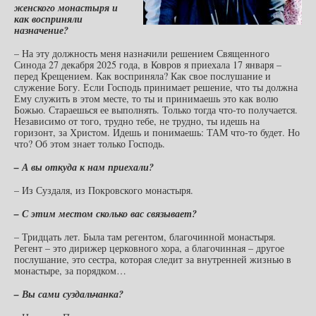
женского монастыря и
как восприняли
назначение?
– На эту должность меня назначили решением Священного
Синода 27 декабря 2025 года, в Ковров я приехала 17 января –
перед Крещением. Как восприняла? Как свое послушание и
служение Богу. Если Господь принимает решение, что ты должна
Ему служить в этом месте, то ты и принимаешь это как волю
Божью. Стараешься ее выполнять. Только тогда что-то получается.
Независимо от того, трудно тебе, не трудно, ты идешь на
горизонт, за Христом. Идешь и понимаешь: ТАМ что-то будет. Но
что? Об этом знает только Господь.
– А вы откуда к нам приехали?
– Из Суздаля, из Покровского монастыря.
– С этим местом сколько вас связывает?
– Тридцать лет. Была там регентом, благочинной монастыря.
Регент – это дирижер церковного хора, а благочинная – другое
послушание, это сестра, которая следит за внутренней жизнью в
монастыре, за порядком…
– Вы сами суздальчанка?