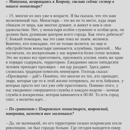
– Матушка, возвращаясь к Коврову, сколько сейчас сестер в
нашем монастыре?
– 15, многие из них уже в возрасте. Я бы сказала, что это наш
молитвенный тыл. Монастырь – это же не то место, куда люди
сбежали от мира, как многие думают, и живут в нем в свое
удовольствие. Нет, у монастыря особое служение и особая цель, он
должен быть духовным центром всего города. Как этого добиться?
С Божьей помощью, мы это сами пока не знаем, молимся.
Конечно, кто помладше, тот не только молится, но еще и
обустройством монастыря занимается, клумбами, трапезой… Мы
посчитали, по воскресеньям у нас кормится более сотни человек.
Это же нужно все приготовить, приложить усилия, опять же храм
в порядке содержать, территорию. Ежедневно около пятидесяти
человек приходит просящих – им еду раздают. Здесь давно
сложилась традиция помогать неимущим. Господь сказал:
«Просящему – дай!» Понятно, что многие из тех, кто приходит,
люди, которые где-то в этой жизни потерялись, но есть бабушки, у
которых просто нет сил уже себе приготовить. Помимо этого, у
нас ежедневно совершаются службы и каждую неделю – ночная
служба в воскресенье, которая начинается в 00.00. То есть город
спит, а молитва идет…
– По сравнению с Покровским монастырем, ковровский,
наверняка, кажется вам маленьким?
– Да, он маленький, но его территорию сильно искромсали после
революции, он был гораздо больше. Где сегодня находится сквер