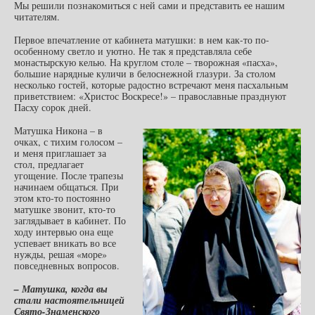
Мы решили познакомиться с ней сами и представить ее нашим
читателям.
Первое впечатление от кабинета матушки: в нем как-то по-
особенному светло и уютно. Не так я представляла себе
монастырскую келью. На круглом столе – творожная «пасха»,
большие нарядные куличи в белоснежной глазури. За столом
несколько гостей, которые радостно встречают меня пасхальным
приветствием: «Христос Воскресе!» – православные празднуют
Пасху сорок дней.
Матушка Никона – в
очках, с тихим голосом –
и меня приглашает за
стол, предлагает
угощение. После трапезы
начинаем общаться. При
этом кто-то постоянно
матушке звонит, кто-то
заглядывает в кабинет. По
ходу интервью она еще
успевает вникать во все
нужды, решая «море»
повседневных вопросов.
– Матушка, когда вы
стали настоятельницей
Свято-Знаменского