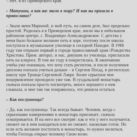
– Нет, я из Приморского края.
– Матушка, а как вас звали в миру? И как вы пришли в
православие?
– Звали меня Мариной, и мой путь, на самом деле, был предельно
простой. Родилась я в Приморском крае, жили мы в небольшом
районном центре, с. Владимиро-Александровское. С детства у
меня было большое желание петь в хоре, поэтому после школы
поступила в музыкальное училище в соседней Находке. В 1988
году там открыли первый в городе православный храм (Рождества
Христова. Прим. автора), и нас, девушек из училища, пригласили
петь на клиросе. В том же году я покрестилась. К окончанию
учебы уже понимала, что хочу стать регентом, и после получения
диплома поехала учиться дальше – в Сергиев Посад, в регентскую
школу при Троице-Сергиевой Лавре. Более серьезное мое
воцерковление проходило уже там. В суздальский монастырь
сначала поехала просто посмотреть, много хорошего о нем
слышала, и мне там так понравилось, что решила остаться.
– Как послушница?
– Да, как послушница. Так всегда бывает. Человек, когда с
серьезными намерениями в монастырь приезжает, сначала
осматривается. И на него все смотрят: как и что у него получается,
сможет он в нем находиться или не сможет, насколько готов. Но
если есть желание поступить в монастырь, то нужно молиться,
чтобы Господь открыл человеку Свою волю.