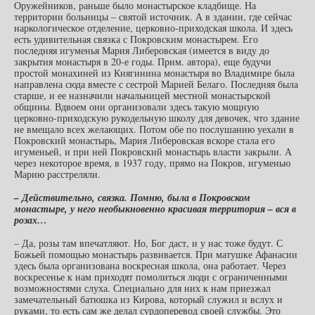
Оружейников, раньше было монастырское кладбище. На
территории больницы – святой источник. А в здании, где сейчас
наркологическое отделение, церковно-приходская школа. И здесь
есть удивительная связка с Покровским монастырем. Его
последняя игуменья Мария Либеровская (имеется в виду до
закрытия монастыря в 20-е годы. Прим. автора), еще будучи
простой монахиней из Княгинина монастыря во Владимире была
направлена сюда вместе с сестрой Марией Белаго. Последняя была
старше, и ее назначили начальницей местной монастырской
общины. Вдвоем они организовали здесь такую мощную
церковно-приходскую рукодельную школу для девочек, что здание
не вмещало всех желающих. Потом обе по послушанию уехали в
Покровский монастырь, Мария Либеровская вскоре стала его
игуменьей, и при ней Покровский монастырь власти закрыли. А
через некоторое время, в 1937 году, прямо на Покров, игуменью
Марию расстреляли.
– Действительно, связка. Помню, была в Покровском
монастыре, у него необыкновенно красивая территория – вся в
розах…
– Да, розы там впечатляют. Но, Бог даст, и у нас тоже будут. С
Божьей помощью монастырь развивается. При матушке Афанасии
здесь была организована воскресная школа, она работает. Через
воскресенье к нам приходят помолиться люди с ограниченными
возможностями слуха. Специально для них к нам приезжал
замечательный батюшка из Кирова, который служил и вслух и
руками, то есть сам же делал сурдоперевод своей службы. Это