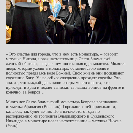
– Это счастье для города, что в нем есть монастырь, – говорит
матушка Никона, новая настоятельница Свято-Знаменской
женской обители, – ведь в нем постоянная идет молитва. Молятся
люди, которые уходят в монастырь, оставляя свою волю и
полностью предаваясь воле Божией. Свою жизнь они посвящают
служению Богу. У нас сейчас ежедневно проходят службы. Это
значит, что каждый день наши сестры молятся за тех, кто
приходит в храм и подает записки, за наших воинов на фронте и,
конечно, за Ковров…
Много лет Свято-Знаменский монастырь Коврова возглавляла
игуменья Афанасия (Воловик). Горожане к ней привыкли, и,
казалось, так будет вечно. Но в начале этого года по
распоряжению митрополита Владимирского и Суздальского
Никандра в монастыре новая настоятельница – матушка Н
и
кона
(Усик).