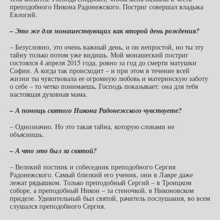
преподобного Никона Радонежского. Постриг совершал владыка
Евлогий.
– Это же для монашествующих как второй день рождения?
– Безусловно, это очень важный день, и он непростой, но ты эту
тайну только потом уже видишь. Мой монашеский постриг
состоялся 4 апреля 2015 года, ровно за год до смерти матушки
Софии. А когда так происходит – и при этом в течение всей
жизни ты чувствовала ее огромную любовь и материнскую заботу
о себе – то четко понимаешь, Господь показывает: она для тебя
настоящая духовная мама.
– А помощь святого Никона Радонежского чувствуете?
– Однозначно. Но это такая тайна, которую словами не
объяснишь.
– А что это был за святой?
– Великий постник и собеседник преподобного Сергия
Радонежского. Самый близкий его ученик, они в Лавре даже
лежат рядышком. Только преподобный Сергий – в Троицком
соборе, а преподобный Никон – за стеночкой, в Никоновском
приделе. Удивительный был святой, рачитель послушания, во всем
слушался преподобного Сергия.