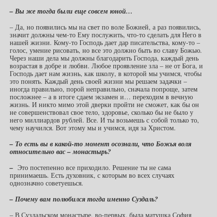
– Вы же тогда были еще совсем юной…
– Да, но появились мы на свет по воле Божией, а раз появились,
значит должны чем-то Ему послужить, что-то сделать для Него в
нашей жизни. Кому-то Господь дает дар писательства, кому-то –
голос, умение рисовать, но все это должно быть во славу Божью.
Через наши дела мы должны благодарить Господа, каждый день
возрастая в добре и любви. Любое проявление зла – не от Бога, и
Господь дает нам жизнь, как школу, в которой мы учимся, чтобы
это понять. Каждый день своей жизни мы решаем задачки –
иногда правильно, порой неправильно, сначала попроще, затем
посложнее – а в итоге сдаем экзамен и… переходим в вечную
жизнь. И никто мимо этой дверки пройти не сможет, как бы он
не совершенствовал свое тело, здоровье, сколько бы не было у
него миллиардов рублей. Все. И ты возьмешь с собой только то,
чему научился. Вот этому мы и учимся, идя за Христом.
– То есть вы в какой-то момент осознали, что Божья воля
относительно вас – монастырь?
–
Это постепенно все приходило. Решение ты не сама
принимаешь. Есть духовник, с которым во всех случаях
однозначно советуешься.
– Почему вам полюбился тогда именно Суздаль?
– В Суздальском монастыре, во-первых, была матушка София