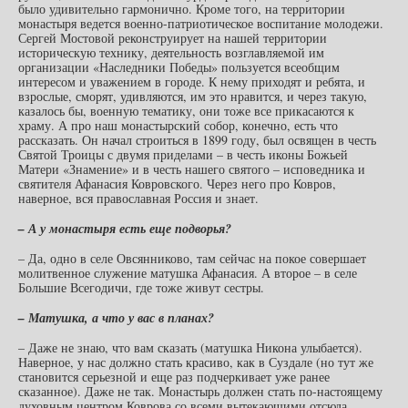
было удивительно гармонично. Кроме того, на территории
монастыря ведется военно-патриотическое воспитание молодежи.
Сергей Мостовой реконструирует на нашей территории
историческую технику, деятельность возглавляемой им
организации «Наследники Победы» пользуется всеобщим
интересом и уважением в городе. К нему приходят и ребята, и
взрослые, сморят, удивляются, им это нравится, и через такую,
казалось бы, военную тематику, они тоже все прикасаются к
храму. А про наш монастырский собор, конечно, есть что
рассказать. Он начал строиться в 1899 году, был освящен в честь
Святой Троицы с двумя приделами – в честь иконы Божьей
Матери «Знамение» и в честь нашего святого – исповедника и
святителя Афанасия Ковровского. Через него про Ковров,
наверное, вся православная Россия и знает.
– А у монастыря есть еще подворья?
– Да, одно в селе Овсянниково, там сейчас на покое совершает
молитвенное служение матушка Афанасия. А второе – в селе
Большие Всегодичи, где тоже живут сестры.
– Матушка, а что у вас в планах?
– Даже не знаю, что вам сказать (матушка Никона улыбается).
Наверное, у нас должно стать красиво, как в Суздале (но тут же
становится серьезной и еще раз подчеркивает уже ранее
сказанное). Даже не так. Монастырь должен стать по-настоящему
духовным центром Коврова со всеми вытекающими отсюда