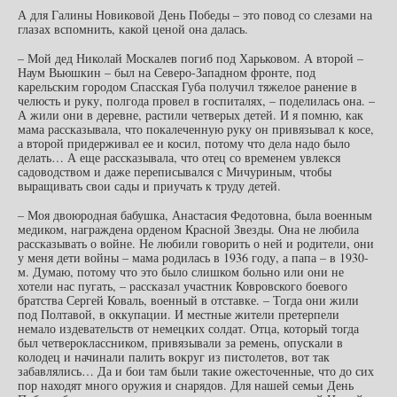
А для Галины Новиковой День Победы – это повод со слезами на
глазах вспомнить, какой ценой она далась.
– Мой дед Николай Москалев погиб под Харьковом. А второй –
Наум Вьюшкин – был на Северо-Западном фронте, под
карельским городом Спасская Губа получил тяжелое ранение в
челюсть и руку, полгода провел в госпиталях, – поделилась она. –
А жили они в деревне, растили четверых детей. И я помню, как
мама рассказывала, что покалеченную руку он привязывал к косе,
а второй придерживал ее и косил, потому что дела надо было
делать… А еще рассказывала, что отец со временем увлекся
садоводством и даже переписывался с Мичуриным, чтобы
выращивать свои сады и приучать к труду детей.
– Моя двоюродная бабушка, Анастасия Федотовна, была военным
медиком, награждена орденом Красной Звезды. Она не любила
рассказывать о войне. Не любили говорить о ней и родители, они
у меня дети войны – мама родилась в 1936 году, а папа – в 1930-
м. Думаю, потому что это было слишком больно или они не
хотели нас пугать, – рассказал участник Ковровского боевого
братства Сергей Коваль, военный в отставке. – Тогда они жили
под Полтавой, в оккупации. И местные жители претерпели
немало издевательств от немецких солдат. Отца, который тогда
был четвероклассником, привязывали за ремень, опускали в
колодец и начинали палить вокруг из пистолетов, вот так
забавлялись… Да и бои там были такие ожесточенные, что до сих
пор находят много оружия и снарядов. Для нашей семьи День