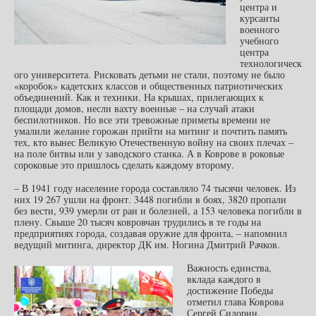
центра и
курсанты
военного
учебного
центра
технологическ
ого университета. Рисковать детьми не стали, поэтому не было
«коробок» кадетских классов и общественных патриотических
объединений. Как и техники. На крышах, прилегающих к
площади домов, несли вахту военные – на случай атаки
беспилотников. Но все эти тревожные приметы времени не
умалили желание горожан прийти на митинг и почтить память
тех, кто вынес Великую Отечественную войну на своих плечах –
на поле битвы или у заводского станка. А в Коврове в роковые
сороковые это пришлось сделать каждому второму.
– В 1941 году население города составляло 74 тысячи человек. Из
них 19 267 ушли на фронт. 3448 погибли в боях, 3820 пропали
без вести, 939 умерли от ран и болезней, а 153 человека погибли в
плену. Свыше 20 тысяч ковровчан трудились в те годы на
предприятиях города, создавая оружие для фронта, – напомнил
ведущий митинга, директор ДК им. Ногина Дмитрий Рачков.
Важность единства,
вклада каждого в
достижение Победы
отметил глава Коврова
Сергей Сидорин.