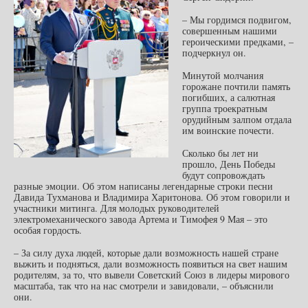
– Мы гордимся подвигом,
совершенным нашими
героическими предками, –
подчеркнул он.
Минутой молчания
горожане почтили память
погибших, а салютная
группа троекратным
орудийным залпом отдала
им воинские почести.
Сколько бы лет ни
прошло, День Победы
будут сопровождать
разные эмоции. Об этом написаны легендарные строки песни
Давида Тухманова и Владимира Харитонова. Об этом говорили и
участники митинга. Для молодых руководителей
электромеханического завода Артема и Тимофея 9 Мая – это
особая гордость.
– За силу духа людей, которые дали возможность нашей стране
выжить и подняться, дали возможность появиться на свет нашим
родителям, за то, что вывели Советский Союз в лидеры мирового
масштаба, так что на нас смотрели и завидовали, – объяснили
они.