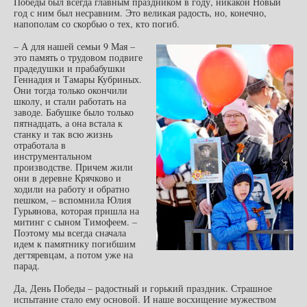
Победы был всегда главным праздником в году, никакой Новый
год с ним был несравним. Это великая радость, но, конечно,
напополам со скорбью о тех, кто погиб.
– А для нашей семьи 9 Мая –
это память о трудовом подвиге
прадедушки и прабабушки
Геннадия и Тамары Кубриных.
Они тогда только окончили
школу, и стали работать на
заводе. Бабушке было только
пятнадцать, а она встала к
станку и так всю жизнь
отработала в
инструментальном
производстве. Причем жили
они в деревне Крячково и
ходили на работу и обратно
пешком, – вспомнила Юлия
Гурьянова, которая пришла на
митинг с сыном Тимофеем. –
Поэтому мы всегда сначала
идем к памятнику погибшим
дегтяревцам, а потом уже на
парад.
Да, День Победы – радостный и горький праздник. Страшное
испытание стало ему основой. И наше восхищение мужеством