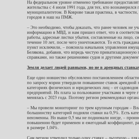
На федеральном уровне отменено требование предоставля
жительства с 4 июля 1991 года, для тех, кто вознамерилс
муниципалитетом. В Коврове такая практика, в частности,
городов в наш на ПМЖ.
– Это необходимо, чтобы доказать, что ранее человек не
информацию в МВД, и нам пришел ответ, что в соответст
работы, адресные листки убытия, составленные на лицо, сн
течение 10 лет, после чего уничтожаются. То есть гражда
пункт исключили, – пояснила начальник управления иму
Белякова, добавив, что впредь чистую приватизационную
справками, но также решениями судов и другими докумен
Земля делает людей равными, но не в арендных ставка
Еще одно новшество обусловлено постановлением областно
по запросу мэрии утвердили повышение ставок арендной п
категориях физических и юридических лиц – от садоводо
предприятий. Их плата за пользование участками в черте г
менялась с 2023 года. Поэтому регион рекомендовал орган
– Мы провели мониторинг по трем крупным городам – Вл
большинству категорий подняли ставки на 0,5%. Есть катег
неизменны. Но выше 0,5 мы не поднимали нигде, – проин
повышению будет применен и ежегодный коэффициент, ра
в размере 1,04%.
Сам регион утвердил только одну ставку – льготную – д