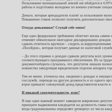
Пользование муниципальной землей им обойдется в 0,05%
работы и подготовки молодежи по военно-учетным специа
Деньги, которые арендодатели платят за пользование мун
Повышение ставок позволит получить дополнительно окол
Откуда деньжишки? Ступай себе мимо!
Еще одно федеральное требование облегчит жизнь самим н
отменяет обязательное ежегодное декларирование доходов 
сдавать отчетность вручную – следить за коррупционными
«Посейдон», которая получает данные из налоговой служб
– До этого справки о доходах сдавали депутаты всех уровн
соответствующего программного обеспечения. Из-за трудн
документооборота случалось, что депутатов лишали полн
новшества заведующая юридическим отделом аппарата го
Тем не менее, уточнила она, сведения о доходах и имуще
госслужбу, переходе на другую должность и из одного орг
втрое превысит совокупный доход представителя власти и 
И никакой самодеятельности, ясно?
И еще один важный момент заякорили ковровские депутаты 
принципе выдвижения кандидатов на должность главы горо
когда градоначальника определяет депкорпус из числа ка