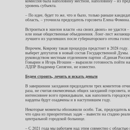
комиссия была наполовину местной, наполовину – из предс
уровень субъекта.
– По идее, будет то же, что и было, только раньше канди
область, – уточнила председатель горсовета Елена Фомина.
Встроиться в эшелон власти «на своих двоих» не удастся 
или иные общественные объединения. Лонг-лист желающих 
лучшего из уцелевших после губернаторского отсева голо
Впрочем, Коврову такая процедура предстоит в 2028 году.
выберет депутатов в новый состав Государственной Думы.
руководством местным отделением партии «Единая Росси
Говырин и Игорь Игошин – выразили готовность пойти на
ЛДПР Владимир Сипягин, не известно.
Будем строить, лечить и искать деньги
В завершении заседания председатели трех комитетов отчит
раза, не считая ежемесячных общих заседаний горсовета, 
интенсивнее всего прикидывали, как наполнить городскую
нардепы будут озадачены и в наступившем году.
Некоторые моменты обозначили особо. Так, председатель
что одна из приоритетных задач – вывести на стадию реа
центральной городской больнице.
– С 2021 года мы работаем над этим совместно с областью