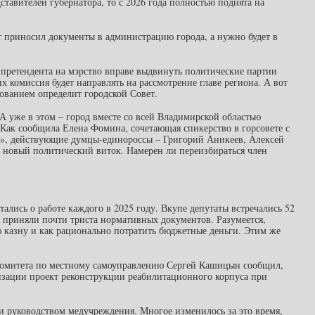
тавителей губернатора, то с 2026 года полностью поднята на
дат приносил документы в администрацию города, а нужно будет в
– претендента на мэрство вправе выдвинуть политические партии
комиссия будет направлять на рассмотрение главе региона. А вот
сованием определит городской Совет.
 А уже в этом – город вместе со всей Владимирской областью
 Как сообщила Елена Фомина, сочетающая спикерство в горсовете с
я», действующие думцы-единороссы – Григорий Аникеев, Алексей
 новый политический виток. Намерен ли переизбираться член
ались о работе каждого в 2025 году. Вкупе депутаты встречались 52
и приняли почти триста нормативных документов. Разумеется,
 казну и как рационально потратить бюджетные деньги. Этим же
 комитета по местному самоуправлению Сергей Кашицын сообщил,
лизации проект реконструкции реабилитационного корпуса при
 и руководством медучреждения. Многое изменилось за это время,