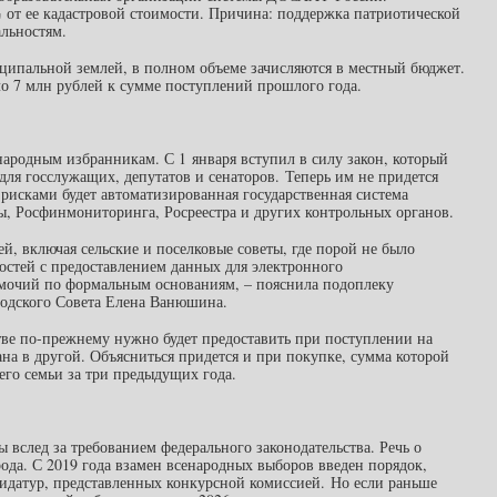
 от ее кадастровой стоимости. Причина: поддержка патриотической
льностям.
иципальной землей, в полном объеме зачисляются в местный бюджет.
о 7 млн рублей к сумме поступлений прошлого года.
ародным избранникам. С 1 января вступил в силу закон, который
для госслужащих, депутатов и сенаторов. Теперь им не придется
 рисками будет автоматизированная государственная система
ы, Росфинмониторинга, Росреестра и других контрольных органов.
ей, включая сельские и поселковые советы, где порой не было
остей с предоставлением данных для электронного
омочий по формальным основаниям, – пояснила подоплеку
родского Совета Елена Ванюшина.
стве по-прежнему нужно будет предоставить при поступлении на
ана в другой. Объясниться придется и при покупке, сумма которой
его семьи за три предыдущих года.
вслед за требованием федерального законодательства. Речь о
да. С 2019 года взамен всенародных выборов введен порядок,
ндидатур, представленных конкурсной комиссией. Но если раньше