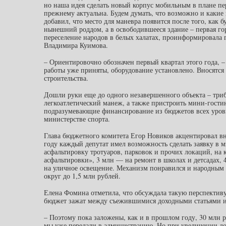
но наша идея сделать новый корпус мобильным в плане п
прежнему актуальна. Будем думать, что возможно и какие
добавил, что место для маневра появится после того, как 
нынешний роддом, а в освободившееся здание – первая го
переселение народов в белых халатах, проинформировала г
Владимира Куимова.
– Ориентировочно обозначен первый квартал этого года, –
работы уже приняты, оборудование установлено. Вносятся 
строительства.
Дошли руки еще до одного незавершенного объекта – триб
легкоатлетический манеж, а также пристроить мини-гости
подразумевающие финансирование из бюджетов всех уровн
министерстве спорта.
Глава бюджетного комитета Егор Новиков акцентировал в
году каждый депутат имел возможность сделать заявку в 
асфальтировку тротуаров, парковок и прочих локаций, на 
асфальтировки», 3 млн — на ремонт в школах и детсадах,
на уличное освещение. Механизм понравился и народным 
округ до 1,5 млн рублей.
Елена Фомина отметила, что обсуждала такую перспективу 
бюджет зажат между съежившимися доходными статьями 
– Поэтому пока заложены, как и в прошлом году, 30 млн 
мы уже передали в администрацию. Но при увеличении до