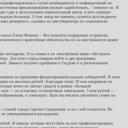
ерепрофилирования в случае необходимости в инфекционный по-
 источники финансирования реально задействовать, – пояснил он. И
будет сдан в эксплуатацию перинатальный центр: в него переедет
родская больница. О том, когда же наконец случится долгожданное
лава депкорпуса, ссылаясь на замгубернатора по соцвопросам
 сказал Елена Фомина. – Все недочеты подрядчики устранили,
изменения в гарантийные обязательства из-за сместившихся сроков
ун мотодрома. Есть планы в их «внутреннем мире» обустроить
ницу. Для этого город намерен войти в две программы,
ей. Замысел получил одобрение в Госдуме и в региональном
нимание на программе финансирования наказов избирателей. В этом
мэрию на миллион рублей. Благодаря этому 20 млн направили на
которые вечно не хватает средств в рамках «большой
 4 млн — на установку остановочных павильонов, 3 млн рублей —
избранникам, и электорату. Было бы неплохо увеличить сумму на
с главой города Сергеем Сидориным, и он с ней согласился. Но
и не уменьшающимся расходными.
рублей. И наказы, которые могут быть на них профинансированы,
ходной части бюджета, изменить сумму будет возможно, –