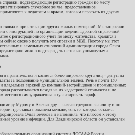
ть справки, подтверждающие регистрацию граждан по месту
я приватизировать служебное жилье, предоставленное
 применяется к педагогам и врачам, готовым переехать из других
 участвовал в приватизации других жилых помещений. Мы запросили
вии с инструкцией по организации ведения адресной справочной
ятое с регистрационного учета по месту жительства, хранятся в
нам сейчас сложно получить эти справки в МВД. Поэтому мы этот
щественных и земельных отношений администрации города Ольга
 предысторию можно подтверждать не только упомянутыми
тами.
х
го правительства и коснется более широкого круга лиц – депутаты
латы за пользование муниципальной землей. Речь о почти 150
в и владельцев гаражей до компаний-застройщиков и промышленных
орода рассчитывается исходя из их кадастровой стоимости и не
ам местного самоуправления актуализировать тариф.
адимиру Мурому и Александру – вывели среднюю величину и по
ории, где ставка повышена меньше, есть те, которые остались
формировала Ольга Белякова и напомнила, что плюсом к этому
вный уровню инфляции. Для Владимирской области он установлен
ля образовательных организаций системы ДОСААФ России.