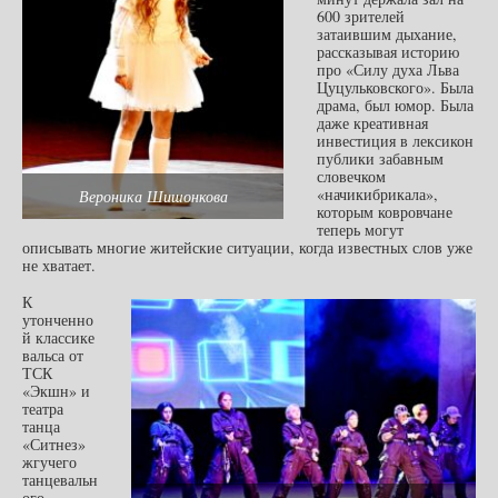
600 зрителей
затаившим дыхание,
рассказывая историю
про «Силу духа Льва
Цуцульковского». Была
драма, был юмор. Была
даже креативная
инвестиция в лексикон
публики забавным
словечком
«начикибрикала»,
Вероника Шишонкова
которым ковровчане
теперь могут
описывать многие житейские ситуации, когда известных слов уже
не хватает.
К
утонченно
й классике
вальса от
ТСК
«Экшн» и
театра
танца
«Ситнез»
жгучего
танцевальн
ого