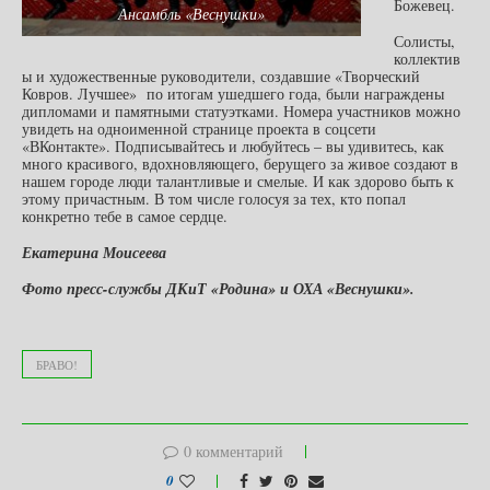
Божевец.
Ансамбль «Веснушки»
Солисты,
коллектив
ы и художественные руководители, создавшие «Творческий
Ковров. Лучшее» по итогам ушедшего года, были награждены
дипломами и памятными статуэтками. Номера участников можно
увидеть на одноименной странице проекта в соцсети
«ВКонтакте». Подписывайтесь и любуйтесь – вы удивитесь, как
много красивого, вдохновляющего, берущего за живое создают в
нашем городе люди талантливые и смелые. И как здорово быть к
этому причастным. В том числе голосуя за тех, кто попал
конкретно тебе в самое сердце.
Екатерина Моисеева
Фото пресс-службы ДКиТ «Родина» и ОХА «Веснушки».
БРАВО!
0 комментарий
0