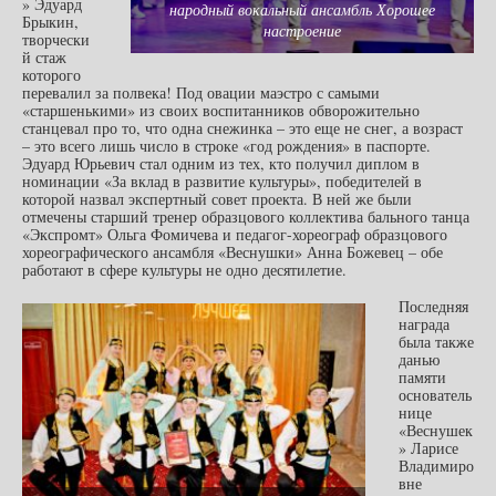
» Эдуард
народный вокальный ансамбль Хорошее
Брыкин,
настроение
творчески
й стаж
которого
перевалил за полвека! Под овации маэстро с самыми
«старшенькими» из своих воспитанников обворожительно
станцевал про то, что одна снежинка – это еще не снег, а возраст
– это всего лишь число в строке «год рождения» в паспорте.
Эдуард Юрьевич стал одним из тех, кто получил диплом в
номинации «За вклад в развитие культуры», победителей в
которой назвал экспертный совет проекта. В ней же были
отмечены старший тренер образцового коллектива бального танца
«Экспромт» Ольга Фомичева и педагог-хореограф образцового
хореографического ансамбля «Веснушки» Анна Божевец – обе
работают в сфере культуры не одно десятилетие.
Последняя
награда
была также
данью
памяти
основатель
нице
«Веснушек
» Ларисе
Владимиро
вне