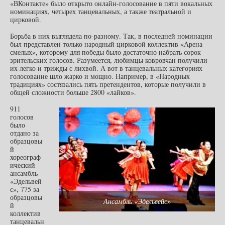
«ВКонтакте» было открыто онлайн-голосование в пяти вокальных
номинациях, четырех танцевальных, а также театральной и
цирковой.
Борьба в них выглядела по-разному. Так, в последней номинации
был представлен только народный цирковой коллектив «Арена
смелых», которому для победы было достаточно набрать сорок
зрительских голосов. Разумеется, любимцы ковровчан получили
их легко и трижды с лихвой. А вот в танцевальных категориях
голосование шло жарко и мощно. Например, в «Народных
традициях» состязались пять претендентов, которые получили в
общей сложности больше 2800 «лайков».
911
голосов
было
отдано за
образцовы
й
хореограф
ический
ансамбль
«Эдельвей
с», 775 за
образцовы
Ансамбль «Эдельвейс»
й
коллектив
танцевальн