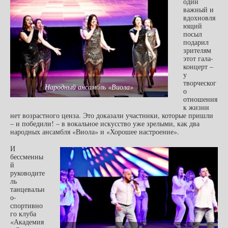
один
важный и
вдохновля
ющий
посыл
подарил
зрителям
этот гала-
концерт –
у
творческог
Народный ансамбль «Виола»
о
отношения
к жизни
нет возрастного ценза. Это доказали участники, которые пришли
– и победили! – в вокальное искусство уже зрелыми, как два
народных ансамбля «Виола» и «Хорошее настроение».
И
бессменны
й
руководите
ль
танцевальн
о-
спортивно
го клуба
«Академия