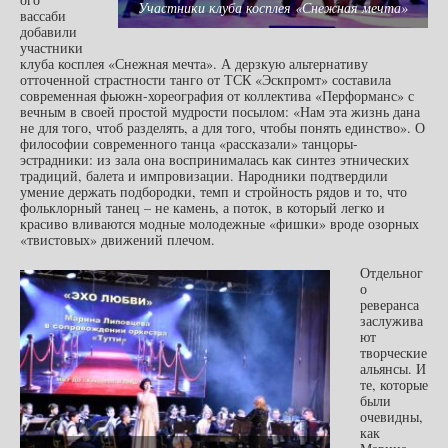
Участники клуба косплея «Снежная мечта»
вассаби
добавили
участники
клуба косплея «Снежная мечта». А дерзкую альтернативу
отточенной страстности танго от ТСК «Эскпромт» составила
современная фьюжн-хореография от коллектива «Перформанс» с
вечным в своей простой мудрости посылом: «Нам эта жизнь дана
не для того, чтоб разделять, а для того, чтобы понять единство». О
философии современного танца «рассказали» танцоры-
эстрадники: из зала она воспринималась как синтез этнических
традиций, балета и импровизации. Народники подтвердили
умение держать подбородки, темп и стройность рядов и то, что
фольклорный танец – не камень, а поток, в который легко и
красиво вливаются модные молодежные «фишки» вроде озорных
«твистовых» движений плечом.
Отдельног
о
реверанса
заслужива
ют
творческие
альянсы. И
те, которые
были
очевидны,
как