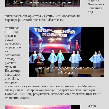
Марина
Марина Липовцева и оркестр «Тутти»
Липовцева
, спевшая
под
аккомпанемент оркестра «Тутти», или образцовый
хореографический ансамбль «Настасья»,
станцевав
ший под
гусли в
руках
неутомимо
го радетеля
за
сохранени
е традиций
русской
музыки
Образцовый хореографический ансамбль
Владимира
«Настасья»
Завазальск
ого. И те,
которые
«остались за кулисами», как союз юной вокалистки Мелании
Мелкумян и… ковровской заводчицы тракененских лошадей
Натальи Зиминой, результатом которого стал трогательный клип
на песню «Кони».
И еще