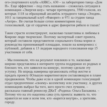
ого-спортивного клуба «АЯКС», 630 – за лабораторию танца «Дом
Н». Еще эффектнее – под стать названию – сложилась ситуация в
номинации «Энергия шоу»: четыре претендента, 3500 голосов, их
которых 1118 за образцовый ансамбль эстрадного танца «Элодея»,
1011 за танцевальный клуб «Фаворит» и 971 за студию танца
«Антре». Не считая больше сотни комментариев под
голосовалкой, где от сердечек в адрес фаворитов рябило в глазах!
Такие страсти иллюстрируют, насколько талантливы и любимы в
Коврове люди творческие. Поэтому экспертный совет проекта,
который составили представители социального блока мэрии и
руководства принимающей площадки, пошли на компромисс с
публикой, добавив к 13 лидерам народного голосования еще 15
участников от себя.
– Мы понимали, что на результат повлияло и то, насколько
широко представлена в интернете группа поддержки из родных и
близких тех, кто заявился на конкурс, поэтому сделали эту
уступку. Но впредь намерены организовать отбор жестче и
придать проекту бОльшую маркетинговую составляющую в плане
продвижения. Чтобы даже если в одной номинации голосующий
отдал предпочтение «своему» коллективу или участнику, в других
номинациях выбрал бы того, кого просто счел лучшим, –
рассказала главный режиссер ДКиТ «Родина» Ольга Баскакова. –
Потому что на это нацелена сама суть проекта: выявить то, что
нравится не нам и всем тем, кто «варится внутри», а зрителям,
городу.