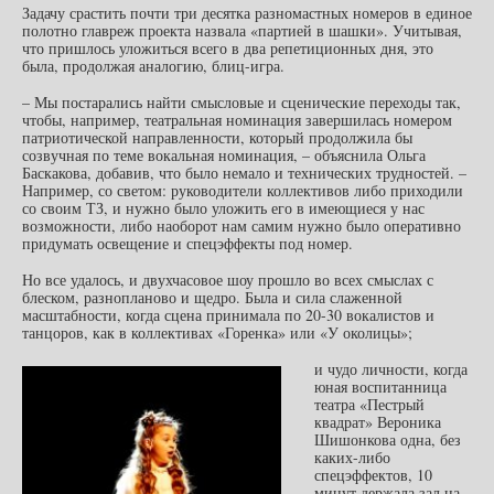
Задачу срастить почти три десятка разномастных номеров в единое
полотно главреж проекта назвала «партией в шашки». Учитывая,
что пришлось уложиться всего в два репетиционных дня, это
была, продолжая аналогию, блиц-игра.
– Мы постарались найти смысловые и сценические переходы так,
чтобы, например, театральная номинация завершилась номером
патриотической направленности, который продолжила бы
созвучная по теме вокальная номинация, – объяснила Ольга
Баскакова, добавив, что было немало и технических трудностей. –
Например, со светом: руководители коллективов либо приходили
со своим ТЗ, и нужно было уложить его в имеющиеся у нас
возможности, либо наоборот нам самим нужно было оперативно
придумать освещение и спецэффекты под номер.
Но все удалось, и двухчасовое шоу прошло во всех смыслах с
блеском, разнопланово и щедро. Была и сила слаженной
масштабности, когда сцена принимала по 20-30 вокалистов и
танцоров, как в коллективах «Горенка» или «У околицы»;
и чудо личности, когда
юная воспитанница
театра «Пестрый
квадрат» Вероника
Шишонкова одна, без
каких-либо
спецэффектов, 10
минут держала зал на