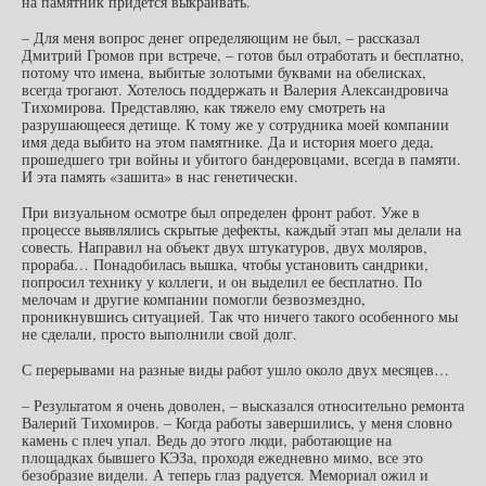
на памятник придется выкраивать.
– Для меня вопрос денег определяющим не был, – рассказал
Дмитрий Громов при встрече, – готов был отработать и бесплатно,
потому что имена, выбитые золотыми буквами на обелисках,
всегда трогают. Хотелось поддержать и Валерия Александровича
Тихомирова. Представляю, как тяжело ему смотреть на
разрушающееся детище. К тому же у сотрудника моей компании
имя деда выбито на этом памятнике. Да и история моего деда,
прошедшего три войны и убитого бандеровцами, всегда в памяти.
И эта память «зашита» в нас генетически.
При визуальном осмотре был определен фронт работ. Уже в
процессе выявлялись скрытые дефекты, каждый этап мы делали на
совесть. Направил на объект двух штукатуров, двух моляров,
прораба… Понадобилась вышка, чтобы установить сандрики,
попросил технику у коллеги, и он выделил ее бесплатно. По
мелочам и другие компании помогли безвозмездно,
проникнувшись ситуацией. Так что ничего такого особенного мы
не сделали, просто выполнили свой долг.
С перерывами на разные виды работ ушло около двух месяцев…
– Результатом я очень доволен, – высказался относительно ремонта
Валерий Тихомиров. – Когда работы завершились, у меня словно
камень с плеч упал. Ведь до этого люди, работающие на
площадках бывшего КЭЗа, проходя ежедневно мимо, все это
безобразие видели. А теперь глаз радуется. Мемориал ожил и