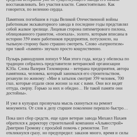
восстанавливать. Без участия власти. Самостоятельно. Как
говорится, по велению сердца.
Памятник погибшим в годы Великой Отечественной войны
работникам экскаваторного завода в последние годы представлял
собой жалкое зрелище. Лицевая сторона пятиметрового пилона,
облицованного гранитом, «поехала», золото, которым вписаны в
историю 359 имен работников предприятия, потускнело, на
тыльную сторону было страшно смотреть. Слово «патриотизм»
при такой «памяти» звучало просто кощунственно.
Пузырь равнодушия лопнул 9 Мая этого года, когда у обелиска по
традиции собрались представители ветеранской организации
КЭЗа. Слова Валерия Тихомирова – ветерана предприятия, автора
памятника, человека, который занимался его строительством,
резанули по живому: «Мне в затылок смотрят 359 человек, 700
глаз, которые отдали свои жизни за нас с вами. Они все видят
оттуда, сверху. Горько за них и обидно… Не такой памяти они
достойны».
И уже в кулуарах прозвучала мысль скинуться на ремонт
монумента. От слов к делу старшее поколение перешло быстро…
Пока шел сбор средств, еще один ветеран завода Михаил Нахаев
«
»
обратился к директору строительной компании
Альянсстрой
Дмитрию Громову с просьбой помочь с ремонтом. Тот
откликнулся сразу, но предупредил: заказов много, время и силы