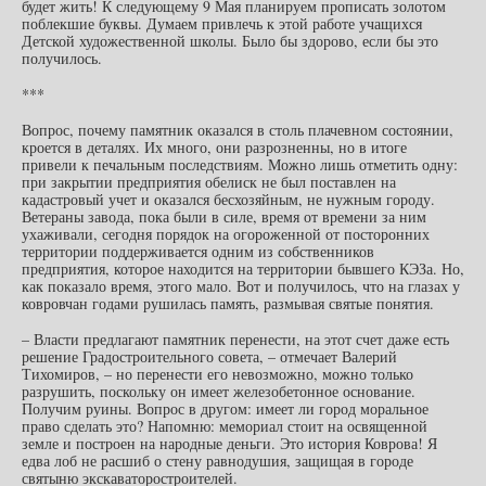
будет жить! К следующему 9 Мая планируем прописать золотом
поблекшие буквы. Думаем привлечь к этой работе учащихся
Детской художественной школы. Было бы здорово, если бы это
получилось.
***
Вопрос, почему памятник оказался в столь плачевном состоянии,
кроется в деталях. Их много, они разрозненны, но в итоге
привели к печальным последствиям. Можно лишь отметить одну:
при закрытии предприятия обелиск не был поставлен на
кадастровый учет и оказался бесхозяйным, не нужным городу.
Ветераны завода, пока были в силе, время от времени за ним
ухаживали, сегодня порядок на огороженной от посторонних
территории поддерживается одним из собственников
предприятия, которое находится на территории бывшего КЭЗа. Но,
как показало время, этого мало. Вот и получилось, что на глазах у
ковровчан годами рушилась память, размывая святые понятия.
– Власти предлагают памятник перенести, на этот счет даже есть
решение Градостроительного совета, – отмечает Валерий
Тихомиров, – но перенести его невозможно, можно только
разрушить, поскольку он имеет железобетонное основание.
Получим руины. Вопрос в другом: имеет ли город моральное
право сделать это? Напомню: мемориал стоит на освященной
земле и построен на народные деньги. Это история Коврова! Я
едва лоб не расшиб о стену равнодушия, защищая в городе
святыню экскаваторостроителей.