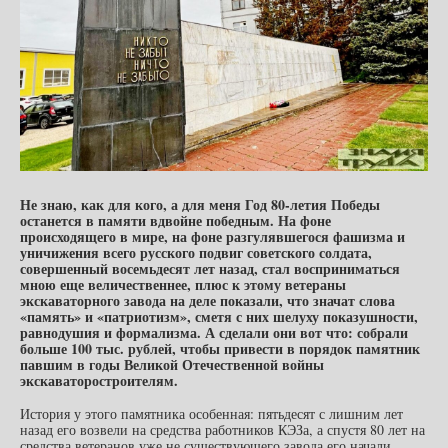
Не знаю, как для кого, а для меня Год 80-летия Победы
останется в памяти вдвойне победным. На фоне
происходящего в мире, на фоне разгулявшегося фашизма и
уничижения всего русского подвиг советского солдата,
совершенный восемьдесят лет назад, стал восприниматься
мною еще величественнее, плюс к этому ветераны
экскаваторного завода на деле показали, что значат слова
«память» и «патриотизм», сметя с них шелуху показушности,
равнодушия и формализма. А сделали они вот что: собрали
больше 100 тыс. рублей, чтобы привести в порядок памятник
павшим в годы Великой Отечественной войны
экскаваторостроителям.
История у этого памятника особенная: пятьдесят с лишним лет
назад его возвели на средства работников КЭЗа, а спустя 80 лет на
средства ветеранов уже не существующего завода его начали