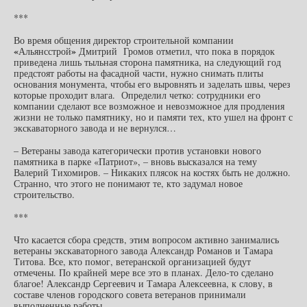
***
Во время общения директор строительной компании
«
»
Альянсстрой
Дмитрий Громов отметил, что пока в порядок
приведена лишь тыльная сторона памятника, на следующий год
предстоят работы на фасадной части, нужно снимать плиты
основания монумента, чтобы его выровнять и заделать швы, через
которые проходит влага. Определил четко: сотрудники его
компании сделают все возможное и невозможное для продления
жизни не только памятнику, но и памяти тех, кто ушел на фронт с
экскаваторного завода и не вернулся…
– Ветераны завода категорически против установки нового
памятника в парке «Патриот», – вновь высказался на тему
Валерий Тихомиров. – Никаких плясок на костях быть не должно.
Странно, что этого не понимают те, кто задумал новое
строительство.
***
Что касается сбора средств, этим вопросом активно занимались
ветераны экскаваторного завода Александр Романов и Тамара
Титова. Все, кто помог, ветеранской организацией будут
отмечены. По крайней мере все это в планах. Дело-то сделано
благое! Александр Сергеевич и Тамара Алексеевна, к слову, в
составе членов городского совета ветеранов принимали
выполненные работы.