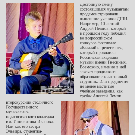
Достойную смену
состоявшимся музыкантам
продемонстрировали
нынешние ученики ДШИ.
Например, 10-летний
Андрей Певцов, который
в прошлом году победил
во всероссийском
конкурсе-фестивале
«Балалайка-ренессанс»,
который проводила
Российская академия
музыки имени Гнесиных.
Возможно, именно в ней
захочет продолжить
образование талантливый
струнник.
Или предпочтет
не менее маститые
учебные заведения, как
трубач Алексей Лемпп,
второкурсник столичного
Государственного
музыкально-
педагогического колледжа
им. Ипполитова-Иванова.
Или как его сестра
Эльвира, студентка-