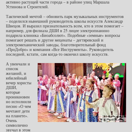
активно растущей части города – в районе улиц Маршала
Устинова и Строителей.
Тактической мечтой – обновить парк музыкальных инструментов
– поделился нынешний руководитель школы искусств Александр
Швецов. И выразил признательность всем, кто в этом помогает –
например, для филиала ДШИ в 25 лицее электропианино
подарила клиника «Биоабсолют». Подобные «земные» вопросы
помогают решать и другие меценаты – дегтяревский и
электромеханический заводы, благотворительный фонд
«ПроДобро» и компания «Все Инструменты». Руководитель
последней, кстати, сам когда-то окончил школу искусств.
А увенчали и
список
желаний, и
юбилейный
вечер хористы
ДШИ,
которые
проникновен
но исполнили
песню «О чем
мечтают дети
на планете».
Очень
символично
звучал в этом