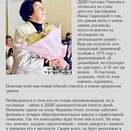
ДШИ Светлана Тменова и
отозвалась на слова
депутата Заксобрания
Инны Гавриловой о том,
что давняя мечта о новом
здании для школы
искусств внесена на
обсуждение на
региональном уровне. –
Ведь мы получили этот
прекрасный деревянный
особняк в 1975 году с
формулировкой «К
дальнейшей эксплуатации
не пригоден», и 50 лет так
живем… Я счастлива
услышать, чтоб об этом
наконец задумались.
Пожелаю всем нам новый юбилей отметить в новом прекрасном
здании.
Необходимость в этом есть не только противопожарная, но и
численная – сейчас в ДШИ занимаются более пятисот детей.
Нынешнее здание на улице Федорова тесно, поэтому работают
филиалы в четырех общеобразовательных школах и православной
гимназии. Так что новостройка будет более чем кстати. Но пока
это, конечно, подарок стратегический – начать придется с проекта
и привязки его к местности. Скорее всего, он будет реализован в