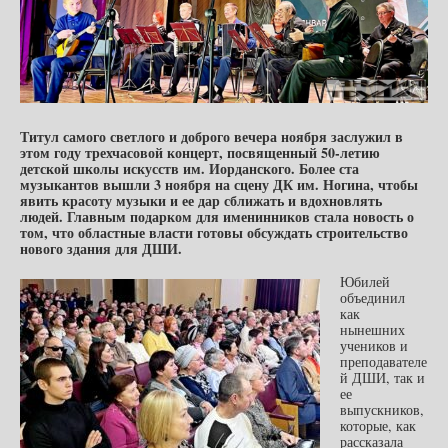
Титул самого светлого и доброго вечера ноября заслужил в
этом году трехчасовой концерт, посвященный 50-летию
детской школы искусств им. Иорданского. Более ста
музыкантов вышли 3 ноября на сцену ДК им. Ногина, чтобы
явить красоту музыки и ее дар сближать и вдохновлять
людей. Главным подарком для именинников стала новость о
том, что областные власти готовы обсуждать строительство
нового здания для ДШИ.
Юбилей
объединил
как
нынешних
учеников и
преподавателе
й ДШИ, так и
ее
выпускников,
которые, как
рассказала