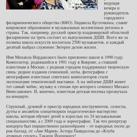
ведущая
вечера и
руководитель
городского
филармонического общества (КФО) Людмила Кусточкина, славят
ковровское образование в музыкальных коллективах региона и
страны. Так, например, русский оркестр владимирской областной
филармонии на треть состоит из выпускников ДШИ. Всего же за
полвека школа искусств воспитала 2500 музыкантов, и каждый
десятый выбрал служение Эвтерпе делом жизни.
Имя Михаила Иорданского было присвоено школе в 1990 году.
Композитор, родившийся в 1901 году в Коврове, а ставший
известным в Москве, с родным городом поддерживал творческую
связь: редкие издания сочинений, ноты, фотографии с
автографами известных советских композиторов стали
экспонатами тематической выставки. А на эмблеме ДШИ живет
тот самый чибис, музыку к стихам про которого сочинил Михаил
Вячеславович. И, конечно, известная детская песенка прозвучала
на концерте.
Струнный, духовой и оркестр народных инструментов, солисты,
дуэты и ансамбли олицетворяли педагогическое мастерство
школы, которая обучает детей и взрослых по 24 музыкальным
специальностям, а с 2009 года и хореографии. Так что репертуар
концерта был пиршественно разнообразен – от народных песен до
рок-баллад, от «Аве Мария» Астора Пьяццоллы до «Клуба
атомных сердец» Такаши Йошимацу!