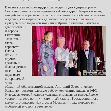
В ответ гости юбилея щедро благодарили двух директоров –
Светлану Тменову и ее преемника Александра Швецова – за то,
что работали и работают «честно, искренне и с любовью к музыке
и детям», как выразилась директор городского управления
культуры и молодежной политики Ирина Калигина.
Замглавы
администраци
и города
Екатерина
Ульянова и
глава
горсовета
Елена
Фомина
вручили
грамоты и
благодарствен
ные письма
педагогам-
ветеранам. А
член
областной общественной палаты Анатолий Зотов отметил
большую просветительскую работу коллектива школы и КФО,
благодаря которой Ковров услышал музыкантов высочайшего
уровня. Четверо из них – струнный квартет Государственного
камерного оркестра «Виртуозы Москвы» – тоже порадовали
любителей музыки в этот вечер.