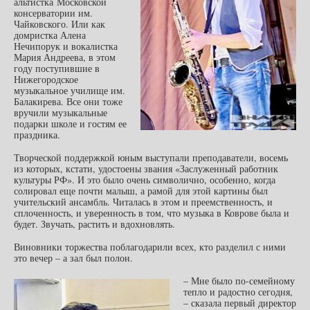
альтистка Московской
консерватории им.
Чайковского. Или как
домристка Алена
Нечипорук и вокалистка
Мария Андреева, в этом
году поступившие в
Нижегородское
музыкальное училище им.
Балакирева. Все они тоже
вручили музыкальные
подарки школе и гостям ее
праздника.
Творческой поддержкой юным выступали преподаватели, восемь
из которых, кстати, удостоены звания «Заслуженный работник
культуры РФ». И это было очень символично, особенно, когда
солировал еще почти малыш, а рамой для этой картины был
учительский ансамбль. Читалась в этом и преемственность, и
сплоченность, и уверенность в том, что музыка в Коврове была и
будет. Звучать, растить и вдохновлять.
Виновники торжества поблагодарили всех, кто разделил с ними
это вечер – а зал был полон.
– Мне было по-семейному
тепло и радостно сегодня,
– сказала первый директор