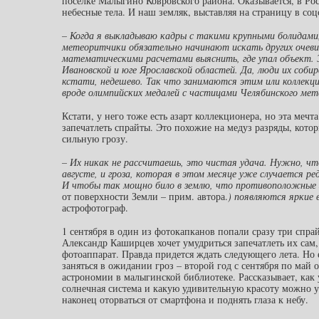
поселке Малыгино Ковровского района. Оказывается, в Ро
небесные тела. И наш земляк, выставляя на страницу в соц
– Когда я выкладываю кадры с такими крупными болидами,
метеоритчики обязательно начинают искать других очевид
математическими расчетами выяснить, где упал объект. Э
Ивановской и юге Ярославской областей. Да, люди их соб
кстати, недешево. Так что занимаются этим или коллекци
вроде олимпийских медалей с частицами Челябинского ме
Кстати, у него тоже есть азарт коллекционера, но эта меч
запечатлеть спрайты. Это похожие на медуз разряды, кото
сильную грозу.
– Их никак не рассчитаешь, это чистая удача. Нужно, чт
августе, и гроза, которая в этом месяце уже случается ре
И чтобы так мощно било в землю, что противоположные за
от поверхности Земли – прим. автора.
) появляются яркие 
астрофотограф.
1 сентября в один из фотокапканов попали сразу три спрай
Александр Каширцев хочет умудриться запечатлеть их сам,
фотоаппарат. Правда придется ждать следующего лета. Но 
заняться в ожидании гроз – второй год с сентября по май 
астрономии в малыгинской библиотеке. Рассказывает, как 
солнечная система и какую удивительную красоту можно у
наконец оторваться от смартфона и поднять глаза к небу.