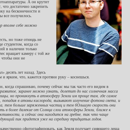
отоаппаратуры. А он крутит
, что достаточно закрепить
вку на бесконечности и
бы все получилось.
р вполне себе можно
есть, но тоже отнюдь не
е студентом, когда со
ий в наличии только
лес вращает камеру с той же
, чтобы они не
 десять лет назад. Здесь
 и ярким, что, кажется протяни руку – коснешься.
 он, когда спрашиваю, почему сейчас мы так часто его видим в
азвитое, заранее можно узнать, долетит до нас солнечная масса
тицы, но проникнуть в атмосферу Земли им проще там, где самое
, попадая в атомы кислорода, вызывают излучение фотона света, и
ца, тем больше заряженных частиц и тем бОльшую скорость они
ть в более далекие от Солнца слои атмосферы Земли, ближе к
активности, и сейчас она находится на гребне, так что чаще
дующий пик придется уже на середину тридцатых годов.
качественно сфотографировать, как Земля получает сияющего леща