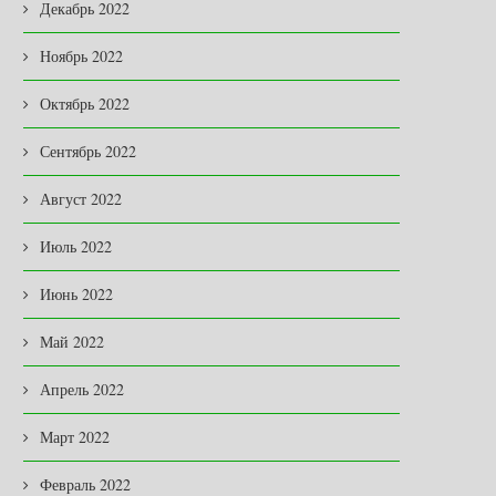
Декабрь 2022
Ноябрь 2022
Октябрь 2022
Сентябрь 2022
Август 2022
Июль 2022
Июнь 2022
Май 2022
ВРАЖЕСКИЕ ДРОНЫ
ПОДУМАЛИ, ЧТО ТРОИХ 
ЗАПУТЫВАЮТСЯ В СЕТЯХ
ВСЕ-ТАКИ МАЛОВАТО…
Апрель 2022
СВОИМИ «КРЫЛЫШКАМИ» …
09.07.2026
09.07.2026
Март 2022
Февраль 2022