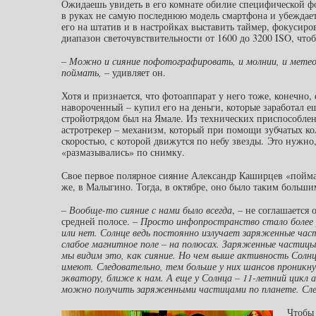
Ожидаешь увидеть в его комнате обилие специфической ф
в руках не самую последнюю модель смартфона и убеждает
его на штатив и в настройках выставить таймер, фокусиро
диапазон светочувствительности от 1600 до 3200 ISO, что
– Можно и сияние пофотографировать, и молнии, и метео
поймать,
– удивляет он.
Хотя и признается, что фотоаппарат у него тоже, конечно, 
навороченный – купил его на деньги, которые заработал ещ
стройотрядом был на Ямале. Из технических приспособлен
астротрекер – механизм, который при помощи зубчатых ко
скоростью, с которой движутся по небу звезды. Это нужно
«размазывались» по снимку.
Свое первое полярное сияние Александр Каширцев «поймал»
же, в Малыгино. Тогда, в октябре, оно было таким большим
– Вообще-то сияние с нами было всегда
, – не соглашается
средней полосе. –
Просто инфопространство стало более р
или нет. Солнце ведь постоянно излучает заряженные час
слабое магнитное поле – на полюсах. Заряженные частицы
мы видим это, как сияние. Но чем выше активность Солн
имеют. Следовательно, тем больше у них шансов проникну
экватору, ближе к нам. А еще у Солнца – 11-летний цикл 
можно получить заряженными частицами по планете. Сле
Чтобы 