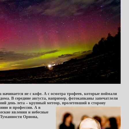
начинается не с кофе. А с осмотра трофеев, которые поймали
дома. В середине августа, например, фотокапканы запечатлели
ний день лета – крупный метеор, пролетевший в сторону
анию и профессии. А в
еские явления и небесные
, Туманности Ориона,