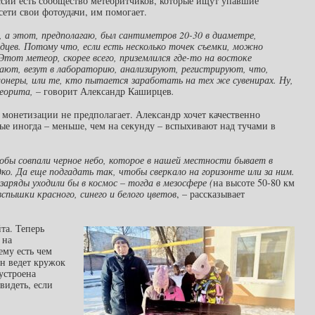
ссии есть сообщество метеоритчиков, которые ищут упавшие
сети свои фотоудачи, им помогает.
 а этот, предполагаю, был сантиметров 20-30 в диаметре,
цев. Потому что, если есть несколько точек съемки, можно
тот метеор, скорее всего, приземлился где-то на востоке
ирают, везут в лабораторию, анализируют, регистрируют, что,
онеры, или те, кто пытается заработать на тех же сувенирах. Ну,
теорита, –
говорит Александр Каширцев
.
та монетизации не предполагает. Александр хочет качественно
рые иногда – меньше, чем на секунду – вспыхивают над тучами в
обы совпали черное небо, которое в нашей местности бывает в
дко. Да еще подгадать так, чтобы сверкало на горизонте или за ним.
ряды уходили бы в космос – тогда в мезосфере (
на высоте 50-80 км
вспышки красного, синего и белого цветов
, – рассказывает
та. Теперь
 на
ему есть чем
он ведет кружок
устроена
видеть, если