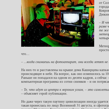
от Сол
города
Ковров
Дюкинс
– И чт
разве 
те же 
метеор
четыре
Метео
просто
что…
– …когда снимаешь на фотоаппарат, они всегда летят не
На них-то и расставлены на крыше дома Каширцева капка
происходящее в небе. На вопрос, как оно изменилось за 10
Раньше он попадался на одном из десяти кадров, а сейчас
компьютерная программа из сотни снимков – и он потряса
– Те, что идут из центра к верхним углам, – это самолеты
– объясняет герой публикации.
Но даже через такую паутину цивилизации иногда удается 
такая пронеслась по лицу Вселенной 31 августа, и сфотогр