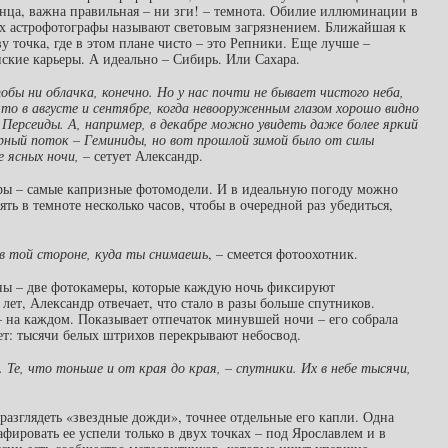
нца, важна правильная – ни зги! – темнота. Обилие иллюминации в
х астрофотографы называют световым загрязнением. Ближайшая к
у точка, где в этом плане чисто – это Репники. Еще лучше –
кие карьеры. А идеально – Сибирь. Или Сахара.
обы ни облачка, конечно. Но у нас почти не бывает чистого неба,
что в августе и сентябре, когда невооруженным глазом хорошо видно
Персеиды. А, например, в декабре можно увидеть даже более яркий
ный поток – Геминиды, но вот прошлой зимой было от силы
 ясных ночи,
– сетует Александр.
ры – самые капризные фотомодели. И в идеальную погоду можно
ять в темноте несколько часов, чтобы в очередной раз убедиться,
 в той стороне, куда ты снимаешь
, – смеется фотоохотник.
ны – две фотокамеры, которые каждую ночь фиксируют
 лет, Александр отвечает, что стало в разы больше спутников.
 – на каждом. Показывает отпечаток минувшей ночи – его собрала
ет: тысячи белых штрихов перекрывают небосвод.
. Те, что тоньше и от края до края, – спутники. Их в небе тысячи,
разглядеть «звездные дожди», точнее отдельные его капли. Одна
афировать ее успели только в двух точках – под Ярославлем и в