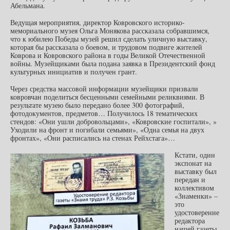
Абельмана.
Ведущая мероприятия, директор Ковровского историко-
мемориального музея Ольга Монякова рассказала собравшимся,
что к юбилею Победы музей решил сделать уличную выставку,
которая бы рассказала о боевом, и трудовом подвиге жителей
Коврова и Ковровского района в годы Великой Отечественной
войны. Музейщиками была подана заявка в Президентский фонд
культурных инициатив и получен грант.
Через средства массовой информации музейщики призвали
ковровчан поделиться бесценными семейными реликвиями. В
результате музею было передано более 300 фотографий,
фотодокументов, предметов… Получилось 18 тематических
стендов: «Они ушли добровольцами», «Ковровские госпитали», »
Уходили на фронт и погибали семьями», «Одна семья на двух
фронтах», «Они расписались на стенах Рейхстага»…
Кстати, один
экспонат на
выставку был
передан и
коллективом
«Знаменки» –
это
удостоверение
редактора
нашей газеты,