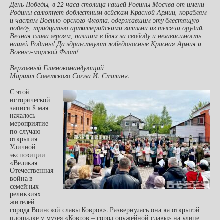
День Победы, в 22 часа столица нашей Родины Москва от имени
Родины салютует доблестным войскам Красной Армии, кораблям
и частям Военно-орского Флота, одержавшим эту блестящую
победу, тридцатью артиллерийскими залпами из тысячи орудий.
Вечная слава героям, павшим в боях за свободу и независимость
нашей Родины! Да здравствуют победоносные Красная Армия и
Военно-морской Флот!
Верховный Главнокомандующий
Маршал Советского Союза И. Сталин
«.
С этой
исторической
записи 8 мая
началось
мероприятие
по случаю
открытия
Уличной
экспозиции
«Великая
Отечественная
война в
семейных
реликвиях
жителей
города Воинской славы Ковров». Развернулась она на открытой
площадке у музея «Ковров – город оружейной славы» на улице