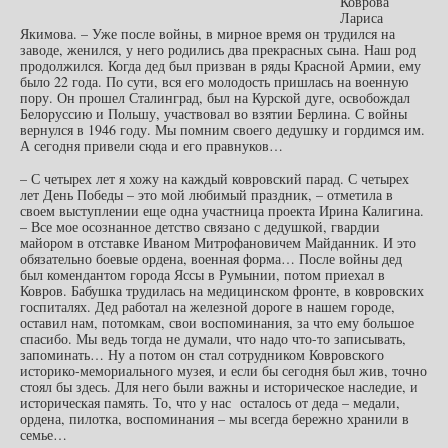
Коврова
Лариса
Якимова. – Уже после войны, в мирное время он трудился на
заводе, женился, у него родились два прекрасных сына. Наш род
продолжился. Когда дед был призван в ряды Красной Армии, ему
было 22 года. По сути, вся его молодость пришлась на военную
пору. Он прошел Сталинград, был на Курской дуге, освобождал
Белоруссию и Польшу, участвовал во взятии Берлина. С войны
вернулся в 1946 году. Мы помним своего дедушку и гордимся им.
А сегодня привели сюда и его правнуков…
– С четырех лет я хожу на каждый ковровский парад. С четырех
лет День Победы – это мой любимый праздник, – отметила в
своем выступлении еще одна участница проекта Ирина Калигина.
– Все мое осознанное детство связано с дедушкой, гвардии
майором в отставке Иваном Митрофановичем Майданник. И это
обязательно боевые ордена, военная форма… После войны дед
был комендантом города Яссы в Румынии, потом приехал в
Ковров. Бабушка трудилась на медицинском фронте, в ковровских
госпиталях. Дед работал на железной дороге в нашем городе,
оставил нам, потомкам, свои воспоминания, за что ему большое
спасибо. Мы ведь тогда не думали, что надо что-то записывать,
запоминать… Ну а потом он стал сотрудником Ковровского
историко-мемориального музея, и если бы сегодня был жив, точно
стоял бы здесь. Для него были важны и историческое наследие, и
историческая память. То, что у нас осталось от деда – медали,
ордена, пилотка, воспоминания – мы всегда бережно хранили в
семье…