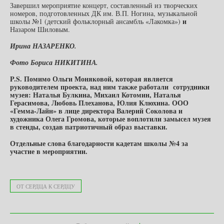
Завершил мероприятие концерт, составленный из творческих
номеров, подготовленных ДК им. В.П. Ногина, музыкальной
и
школы №1 (детский фольклорный ансамбль «Лакомка»)
Назаром Шиловым.
Ирина НАЗАРЕНКО.
Фото Бориса НИКИТИНА.
P
.
S
. Помимо Ольги Моняковой, которая является
руководителем проекта, над ним также работали сотрудники
музея: Наталья Булкина, Михаил Котомин, Наталья
Герасимова, Любовь Плеханова, Юлия Клюхина. ООО
«Гемма-Лайн» в лице директора Валерий Соколова и
художника Олега Громова, которые воплотили замысел музея
в стенды, создав патриотичный образ выставки.
Отдельные слова благодарности кадетам школы №4 за
участие в мероприятии.
ОТ СЕРДЦА К СЕРДЦУ