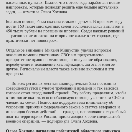
населенных пунктах. Важно, что с этого года заработали новые
нацпроекты, которые позволят решить еще больше актуальных
задач, — отметила Ольга Хохлова.
Большая помощь была оказана семьям с детьми. В прошлом году
почти 160 тысяч многодетных семей воспользовались выплатой в
450 тысяч рублей на погашение ипотеки. Среди важных решений
— расширение ипотеки на вторичное жилье в тех городах, где
практически нет новостроек.
Отдельное внимание Михаил Мишустин уделил вопросам
оказания помощи участникам СВО: им предоставлено
приоритетное право на медпомощь и получение образования,
переобучение и повышение квалификации, льготы и многое
другое. Региональные власти также активно включены в эти
процессы.
— Во всех регионах местная законодательная база постоянно
совершенствуется с учетом требований времени и тех вызовов,
которые стоят перед нашей страной. Эту работу продолжим, чтобы
в том числе оказать всю необходимую помощь участникам СВО и
членам их семей. Полностью поддерживаем инициативу об
ускорении принятия федерального закона о статусе ветеранов и
инвалидов боевых действий — граждан, исполнявших служебный
долг на территориях России, прилегающих к зоне специальной
военной операции, — подчеркнула Ольга Хохлова.
Ольга Хохлова наградила победителей областного конкурса