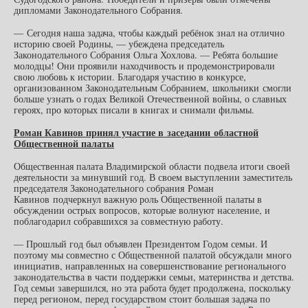
дипломами Законодательного Собрания.
— Сегодня наша задача, чтобы каждый ребёнок знал на отлично
историю своей Родины, — убеждена председатель
Законодательного Собрания Ольга Хохлова. — Ребята большие
молодцы! Они проявили находчивость и продемонстрировали
свою любовь к истории. Благодаря участию в конкурсе,
организованном Законодательным Собранием, школьники смогли
больше узнать о годах Великой Отечественной войны, о славных
героях, про которых писали в книгах и снимали фильмы.
Роман Кавинов принял участие в заседании областной
Общественной палаты
Общественная палата Владимирской области подвела итоги своей
деятельности за минувший год. В своем выступлении заместитель
председателя Законодательного собрания Роман
Кавинов подчеркнул важную роль Общественной палаты в
обсуждении острых вопросов, которые волнуют население, и
поблагодарил собравшихся за совместную работу.
— Прошлый год был объявлен Президентом Годом семьи. И
поэтому мы совместно с Общественной палатой обсуждали много
инициатив, направленных на совершенствование регионального
законодательства в части поддержки семьи, материнства и детства.
Год семьи завершился, но эта работа будет продолжена, поскольку
перед регионом, перед государством стоит большая задача по