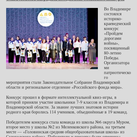
Во Владимире
состоялся
историко-
краеведческий
конкурс
«Пройдем
дорогами
войны»,
посвященный
80-летию
Победы.
Организатора
ми
патриотическо
го
мероприятия стали Законодательное Собрание Владимирской
области и региональное отделение «Российского фонда мира».
Конкурс прошел в формате интеллектуальной квиз-игры, в
которой приняли участие школьники 7-9 классов из Владимира и
Владимирской области. За звание лучших знатоков истории
родного края боролись 114 учеников, объединённые в 19 команд.
Победителем конкурса стала команда из школы №6 округа Муром,
второе место у школы №2 из Меленковского района, на третьем
месте — «Головинская средняя общеобразовательная школа» из
Судогодского района. Победители и призеры были отмечены