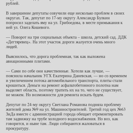
рублей.
В завершение депутаты озвучили еще несколько проблем в своих
округах. Так, депутат по 17-му округу Александр Булкин
попросил заделать яму на ул. Грибоедова, в месте примыкания к
ней ул. Олега Кошевого.
— Поворот на три социальных объекта – школа, детский сад, ДДК
«Дегтяревец». На этот участок дороги жалуется очень много
людей.
Выяснилось, что дорога проблемная, так как выложена
авиационными плитами.
— Сами по себе они качественные. Хотели как лучше, —
пояснила начальник УГХ Екатерина Даневская, — но со временем
и увеличением потока автомобильного транспорта, плиты стали
крошиться. Деньги на ремонт асфальтобетонного полотна нам
выделяет область, поэтому тратить их на то, чего не существует,
не можем. Но возможности для ремонта искать будем.
Депутат по 24-му округу Светлана Романова подняла проблему
жителей дома №9 на ул. Машиностроителей. Третий год цех №63
ЗиДа вместе с администрацией города обещает отремонтировать
там задвижку на трубе холодного водоснабжения. Но воз, как
говорится, и ныне там. Люди собираются жаловаться в
прокуратуру.