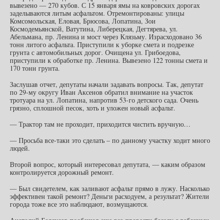
вывезено — 270 кубов. С 15 января ямы на ковровских дорогах
заделываются литым асфальтом. Отремонтированы: улицы
Комсомольская, Еловая, Брюсова, Лопатина, Зои
Космодемьянской, Ватутина, Либерецкая, Дегтярева, ул.
Абельмана, пр. Ленина и мост через Клязьму. Израсходовано 36
тонн литого асфальта. Приступили к уборке смета и подрезке
грунта с автомобильных дорог. Очищена ул. Грибоедова,
приступили к обработке пр. Ленина. Вывезено 122 тонны смета и
170 тонн грунта.
Заслушав отчет, депутаты начали задавать вопросы. Так, депутат
по 29-му округу Иван Аксенов обратил внимание на участок
тротуара на ул. Лопатина, напротив 53-го детского сада. Очень
грязно, сплошной песок, хоть и уложен новый асфальт.
— Трактор там не проходит, приходится чистить вручную…
— Просьба все-таки это сделать – по данному участку ходит много
людей.
Второй вопрос, который интересовал депутата, — каким образом
контролируется дорожный ремонт.
— Был свидетелем, как заливают асфальт прямо в лужу. Насколько
эффективен такой ремонт? Деньги расходуем, а результат? Жители
города тоже все это наблюдают, возмущаются.