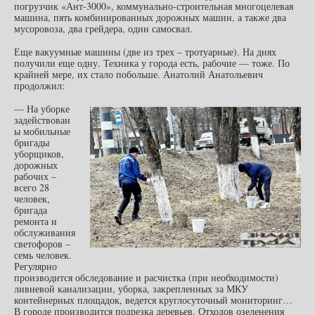
погрузчик «Ант-3000», коммунально-строительная многоцелевая
машина, пять комбинированных дорожных машин, а также два
мусоровоза, два грейдера, один самосвал.
Еще вакуумные машины (две из трех – тротуарные). На днях
получили еще одну. Техника у города есть, рабочие — тоже. По
крайней мере, их стало побольше. Анатолий Анатольевич
продолжил:
— На уборке
задействован
ы мобильные
бригады
уборщиков,
дорожных
рабочих –
всего 28
человек,
бригада
ремонта и
обслуживания
светофоров –
семь человек.
Регулярно
производится обследование и расчистка (при необходимости)
ливневой канализации, уборка, закрепленных за МКУ
контейнерных площадок, ведется круглосуточный мониторинг…
В городе производится подрезка деревьев. Отходов озеленения