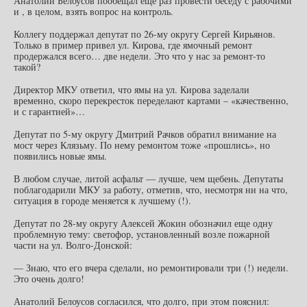
Анатолий Белоусов пообещал еще раз провести беседу с рабочими
и , в целом, взять вопрос на контроль.
Коллегу поддержал депутат по 26-му округу Сергей Кирьянов.
Только в пример привел ул. Кирова, где ямочный ремонт
продержался всего… две недели. Это что у нас за ремонт-то
такой?
Директор МКУ ответил, что ямы на ул. Кирова заделали
временно, скоро перекресток переделают картами – «качественно,
и с гарантией»…
Депутат по 5-му округу Дмитрий Рачков обратил внимание на
мост через Клязьму. По нему ремонтом тоже «прошлись», но
появились новые ямы.
В любом случае, литой асфальт — лучше, чем щебень. Депутаты
поблагодарили МКУ за работу, отметив, что, несмотря ни на что,
ситуация в городе меняется к лучшему (!).
Депутат по 28-му округу Алексей Жокин обозначил еще одну
проблемную тему: светофор, установленный возле пожарной
части на ул. Волго-Донской:
— Знаю, что его вчера сделали, но ремонтировали три (!) недели.
Это очень долго!
Анатолий Белоусов согласился, что долго, при этом пояснил: