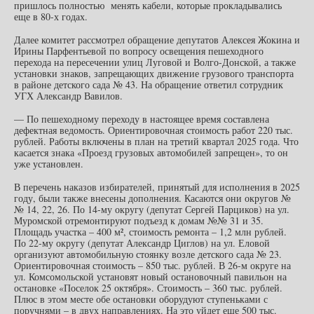
пришлось полностью менять кабели, которые прокладывались
еще в 80-х годах.
Далее комитет рассмотрел обращение депутатов Алексея Жокина и
Ирины Парфентьевой по вопросу освещения пешеходного
перехода на пересечении улиц Луговой и Волго-Донской, а также
установки знаков, запрещающих движение грузового транспорта
в районе детского сада № 43. На обращение ответил сотрудник
УГХ Александр Вавилов.
— По пешеходному переходу в настоящее время составлена
дефектная ведомость. Ориентировочная стоимость работ 220 тыс.
рублей. Работы включены в план на третий квартал 2025 года. Что
касается знака «Проезд грузовых автомобилей запрещен», то он
уже установлен.
В перечень наказов избирателей, принятый для исполнения в 2025
году, были также внесены дополнения. Касаются они округов №
№ 14, 22, 26. По 14-му округу (депутат Сергей Парциков) на ул.
Муромской отремонтируют подъезд к домам №№ 31 и 35.
Площадь участка – 400 м², стоимость ремонта – 1,2 млн рублей.
По 22-му округу (депутат Александр Циглов) на ул. Еловой
организуют автомобильную стоянку возле детского сада № 23.
Ориентировочная стоимость – 850 тыс. рублей. В 26-м округе на
ул. Комсомольской установят новый остановочный павильон на
остановке «Поселок 25 октября». Стоимость – 360 тыс. рублей.
Плюс в этом месте обе остановки оборудуют ступеньками с
поручнями – в двух направлениях. На это уйдет еще 500 тыс.