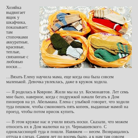
Хозяйка
выдвигает
ящик у
шкафчика,
показывает:
там
стопочками
аккуратные,
красивые,
теплые,
связанные с
любовью
носки…
…Вязать Елену научила мама, еще когда она была совсем
маленькой. Девочка увлеклась, даже в кружок ходила.
— Я родилась в Коврове. Жили мы на ул. Космонавтов. Лет семь
мне было, наверное, когда с подружкой начали бегать в Дом
пионеров на ул. Абельмана. Елена с улыбкой говорит, что ходили
туда пешком, чтобы сэкономить пять копеек, выданные мамой на
проезд, чтобы потом ирисок купить.
— В этом кружке нас и учили вязать носки. Сказали, что можем
относить их в Дом малютки на ул. Чернышевского. С
одноклассницей туда и пошли. Навяжем — несем. Возвращались
оттуда в слезах. Самим лет по восемь было, а к нам там совсем