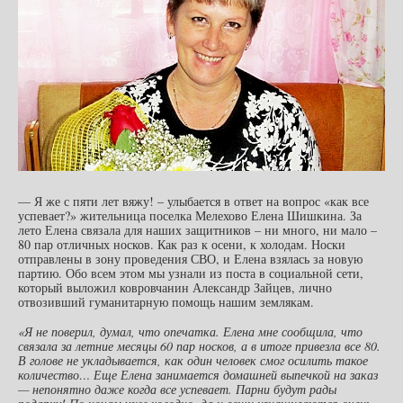
— Я же с пяти лет вяжу! – улыбается в ответ на вопрос «как все
успевает?» жительница поселка Мелехово Елена Шишкина. За
лето Елена связала для наших защитников – ни много, ни мало –
80 пар отличных носков. Как раз к осени, к холодам. Носки
отправлены в зону проведения СВО, и Елена взялась за новую
партию. Обо всем этом мы узнали из поста в социальной сети,
который выложил ковровчанин Александр Зайцев, лично
отвозивший гуманитарную помощь нашим землякам.
«Я не поверил, думал, что опечатка. Елена мне сообщила, что
связала за летние месяцы 60 пар носков, а в итоге привезла все 80.
В голове не укладывается, как один человек смог осилить такое
количество… Еще Елена занимается домашней выпечкой на заказ
— непонятно даже когда все успевает. Парни будут рады