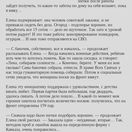
нитки после работы
зайдет получить, то какие-то заботы по дому на себя возьмет, пока
я вяжу…
Елена подчеркивает: она человек советской закалки, и не
привыкла сидеть без дела. Огород – подспорье хорошее, но
обработать все 15 соток — дело не шуточное. Так зато и урожай
потом радует! И это тоже работа: консервирование помидоров,
огурцов… И они тоже отправляются на СВО.
— С баночек, собственно, все и началось, — продолжает
рассказывать Елена. — Когда начались военные действия, ребятам
хоть чем-то хотелось помочь. Как-то зашла соседка, и говорит:
«Лена, собираем солености…» Конечно, берите. У меня их вон
сколько! Сама баночки собрала, отнесла. В храме Всех Святых у
нас тогда гуманитарную помощь собирали. Потом в социальных
сетях увидела, что женщины носки на фронт вяжут.
Елена эту инициативу поддержала с удовольствием, с детства
вязать любит. Первая партия была небольшая, пар двадцать,
удалось связать. А потом дело пошло… В какой-то момент моя
героиня захотела посчитать количество носков: получилось, что на
фронт отправлены 159 пар.
— Сначала надо было нитки подобрать хорошие, — продолжает
Елена свой рассказ. — Заказала одни – неудачные, вторые… Так,
методом проб и ошибок вышла на определенную фирму с
Кавказа, очень понравились…