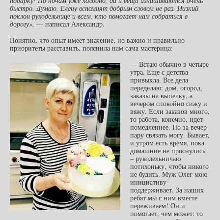
подарку! По ночам уже холодно, да и вещи изнашиваются очень
быстро. Думаю, Елену вспомнят добрым словом не раз. Низкий
поклон рукодельнице и всем, кто помогает нам собраться в
дорогу»,
— написал Александр.
Понятно, что опыт имеет значение, но важно и правильно
приоритеты расставить, пояснила нам сама мастерица:
— Встаю обычно в четыре
утра. Еще с детства
привыкла. Все дела
переделаю: дом, огород,
заказы на выпечку, а
вечером спокойно сижу и
вяжу. Если заказов много,
то работа, конечно, идет
помедленнее. Но за вечер
пару связать могу. Бывает,
и утром есть время, пока
домашние не проснулись
– рукодельничаю
потихоньку, чтобы никого
не будить. Муж Олег мою
инициативу
поддерживает. За наших
ребят мы с ним вместе
переживаем! Он и
помогает, чем может: то