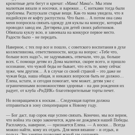
крохотные дети бегут и кричат: «Мама! Мама!». Мы этим
малюткам вязали и носочки, и варежки… С нитками тогда были
проблемы. Распускали старые вещи. Как-то мама увидела, что я
индийскую ее кофту распустила. Что было… А потом она сама
меня попросила связать одежду для куклы на конкурс, который
проводил завод им. Дегтярева для детей своих работников.
Обвязала куклу всю, и завоевала на конкурсе первое место.
Радости было – не передать.
Наверное, с тех пор все и пошло, с советского воспитания в духе
коллективизма, ответственности, когда на вопрос: «Тебе что,
больше всех надо?», не задумываясь, отвечали, что да, больше
всех. С помощи детям из Дома малютки, скорее всего, и пришло
осознание, что чужой беды не бывает, что есть те, кому сейчас
хуже, чем другим… А в случае со своей страной – это даже не
чужая беда, наша общая, и никаких вопросов быть не должно…
Елена, кстати, и сегодня помогает, чем может, детям уже с
ограниченными возможностями здоровья – на дни рождения их
радует, от клуба «РиДИК» благотворительные торты печет.
Но возвращаемся к носкам… Следующая партия должна
отправиться в зону спецоперации к Новому году.
— Бог даст, пар сорок еще успею связать. Конечно, мы все верим,
что война эта скоро закончится, ждем-не дождемся нашей Победы.
Расплачусь, наверное, — признается Елена. — А носки… Всегда
можно найти, кому их отдать. Для меня вязание – и отдых, и
польза. Это занятие позволяет ясный ум сохранять.