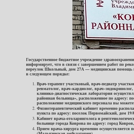
Государственное бюджетное учреждение здравоохранен
информирует, что в связи с завершением работ по реко
переулок Школьный, дом 27А — медицинская помощь п
в следующем порядке:
Врач-терапевт участковый, врач-педиатр участко
ревматолог, врач–кардиолог, врач–эндокринолог
клинико-диагностическая лаборатория осуществ
районная больница», расположенное по адресу: п
расположение медицинского персонала вы можете 
Физиотерапевтический кабинет временно распол
пункта по адресу: поселок Первомайский, дом 19А
Кабинет врача-отоларинголога и рентгенологичес
больнице города Коврова по адресу: город Ковров,
Прием врача-хирурга временно осуществляется п
(Малыгинская амбулатория)