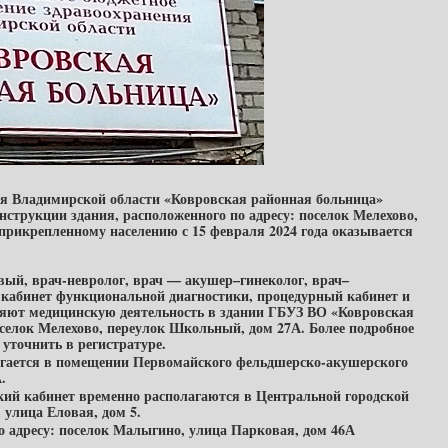
ия Владимирской области «Ковровская районная больница»
нструкции здания, расположенного по адресу: поселок Мелехово,
рикрепленному населению с 15 февраля 2024 года оказывается
вый, врач-невролог, врач — акушер–гинеколог, врач–
, кабинет функциональной диагностики, процедурный кабинет и
ляют медицинскую деятельность в здании ГБУЗ ВО «Ковровская
оселок Мелехово, переулок Школьный, дом 27А. Более подробное
уточнить в регистратуре.
агается в помещении Первомайского фельдшерско-акушерского
.
кий кабинет временно располагаются в Центральной городской
 улица Еловая, дом 5.
о адресу: поселок Малыгино, улица Парковая, дом 46А