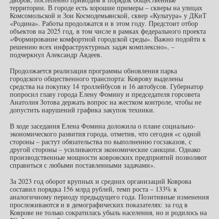
территории. В городе есть хорошие примеры – скверы на улицах
Комсомольской и Зои Космодемьянской, сквер «Культура» у ДКиТ
«Родина». Работы продолжатся и в этом году. Предстоит отбор
объектов на 2025 год, в том числе в рамках федерального проекта
«Формирование комфортной городской среды». Важно подойти к
решению всех инфраструктурных задач комплексно», –
подчеркнул Александр Авдеев.
Продолжается реализация программы обновления парка
городского общественного транспорта: Коврову выделены
средства на покупку 14 троллейбусов и 16 автобусов. Губернатор
попросил главу города Елену Фомину и председателя горсовета
Анатолия Зотова держать вопрос на жестком контроле, чтобы не
допустить нарушений графика закупок техники.
В ходе заседания Елена Фомина доложила о плане социально-
экономического развития города, отметив, что сегодня «с одной
стороны – растут обязательства по выполнению госзаказов, с
другой стороны – усиливаются экономические санкции. Однако
производственные мощности ковровских предприятий позволяют
справиться с любыми поставленными задачами».
За 2023 год оборот крупных и средних организаций Коврова
составил порядка 156 млрд рублей, темп роста – 133% к
аналогичному периоду предыдущего года. Позитивные изменения
прослеживаются и в демографических показателях: за год в
Коврове не только сократилась убыль населения, но и родилось на