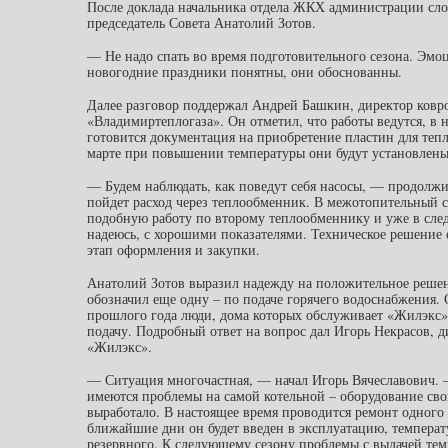
После доклада начальника отдела ЖКХ администрации сло
председатель Совета Анатолий Зотов.
— Не надо спать во время подготовительного сезона. Эмо
новогодние праздники понятны, они обоснованны.
Далее разговор поддержал Андрей Башкин, директор ковр
«Владимиртеплогаза». Он отметил, что работы ведутся, в 
готовится документация на приобретение пластин для теп
марте при повышении температуры они будут установлены
— Будем наблюдать, как поведут себя насосы, — продолж
пойдет расход через теплообменник. В межотопительный 
подобную работу по второму теплообменнику и уже в сл
надеюсь, с хорошими показателями. Техническое решение е
этап оформления и закупки.
Анатолий Зотов выразил надежду на положительное реше
обозначил еще одну – по подаче горячего водоснабжения. 
прошлого года люди, дома которых обслуживает «Жилэкс»,
подачу. Подробный ответ на вопрос дал Игорь Некрасов,
«Жилэкс».
— Ситуация многочастная, — начал Игорь Вячеславович. 
имеются проблемы на самой котельной – оборудование сво
выработало. В настоящее время проводится ремонт одного 
ближайшие дни он будет введен в эксплуатацию, температ
резервного. К следующему сезону проблемы с выдачей темп