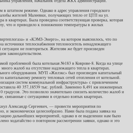
льника управления, начальник отдела ЖКХ администрации.
м в штатном режиме. Однако в адрес управления городского
жалобы жителей Малеевки, получающих тепло от ЦТП на ул.
ра в квартирах. Была проведена соответствующая проверка, которая
плу, что и приводило к понижению температуры в жилых
миртеплогаза» и «КЭМЗ-Энерго», на котором выяснилось, что по
 на источники теплоснабжения теплоноситель ненадлежащего
й ситуации не повториться. Жителям же будет произведен
щим законодательством.
амой проблемной была котельная №183 в Коврове-8. Когда на улице
 много жалоб на отсутствие надлежащего тепла в квартирах.
льного оборудования. МУП «Жилэкс» был произведен капитальный
по капитальному ремонту тепловых сетей отопления от котельной.
ернизация систем коммунальной инфраструктуры» с привлечением
ставила 40 357,18539 тыс. рублей. Заменено 8,491 км инженерных
10 градусов. Это позволило значительно снизить количество жалоб и
е, связанные с ситуациями в отдельно взятых квартирах.
нул Александр Сергеевич, — провести мероприятия по
но, и экономически целесообразно. Нами была подана заявка на
изацию дальнейших мероприятий, однако в ее выделении нам было
лено ходатайство о повторном рассмотрении заявки, однако и это