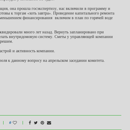
тация, она прошла госэкспертизу, нас включили в программу и
отовы к торгам «хоть завтра». Проведение капитального ремонта
с уменьшением финансирования включим в план по горячей воде
иквидировали много лет назад. Вернуть запланировано при
сделать внутридомовую систему. Сметы у управляющей компании
 решим.
строй и активность компании.
роля к данному вопросу на апрельском заседании комитета.
0