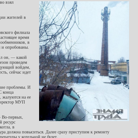
во взял
ции жителей в
овского филиала
настоящее время
лообменников, в
 и опробованы.
ил он, — какой
сезон проведем
едующий войдем,
сть, сейчас идет
ние проблемы. И
С конца
 жалуются на ее
 директор МУП
– Во-первых,
й ресурс
котла, в
ура должна повыситься. Далее сразу приступим к ремонту
ературы у котельной не будет.