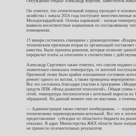
Обсуждение открыл Александр Королев, заместитель нача
Он отметил, что отопительный период проходит в основно
хозяйства с начала 2024 года поступают многочисленные 
Молодогвардейской. Основа нареканий – низкая температу
выявила несоответствие нормативов по поставляемому те
помещениях.
15 января состоялось совещание с руководителями «Влади
техническим причинам вторая из организаций поставляет
качества. Были приняты решения, которые позволят данно
перерасчет платы за отопление в соответствии с действую
Александр Сергеевич также отметил, что совсем недавно с
значительно снижалась температура, от жителей поступали
Причиной этому было крайне изношенное состояние коте
ремонт одного из котлов, а также проведены мероприятия 
Все это состоялось благодаря участию в программе «Мод
средств ППК «Фонд развития технологий». Общая сумма со
сетей, температура теплоносителя с котельной выросла на 
обращений. На данный момент они не массовые, а точечны
— Администрация также считает необходимым, — подчерк
техническому перевооружению котельной. Все это и логич
предоставление субсидии из областного бюджета на реал
отказано. В адрес Министерства ЖКХ области было направ
не принесло положительных результатов.