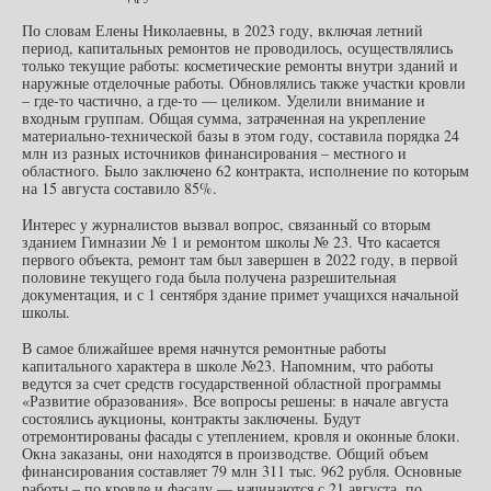
По словам Елены Николаевны, в 2023 году, включая летний
период, капитальных ремонтов не проводилось, осуществлялись
только текущие работы: косметические ремонты внутри зданий и
наружные отделочные работы. Обновлялись также участки кровли
– где-то частично, а где-то — целиком. Уделили внимание и
входным группам. Общая сумма, затраченная на укрепление
материально-технической базы в этом году, составила порядка 24
млн из разных источников финансирования – местного и
областного. Было заключено 62 контракта, исполнение по которым
на 15 августа составило 85%.
Интерес у журналистов вызвал вопрос, связанный со вторым
зданием Гимназии № 1 и ремонтом школы № 23. Что касается
первого объекта, ремонт там был завершен в 2022 году, в первой
половине текущего года была получена разрешительная
документация, и с 1 сентября здание примет учащихся начальной
школы.
В самое ближайшее время начнутся ремонтные работы
капитального характера в школе №23. Напомним, что работы
ведутся за счет средств государственной областной программы
«Развитие образования». Все вопросы решены: в начале августа
состоялись аукционы, контракты заключены. Будут
отремонтированы фасады с утеплением, кровля и оконные блоки.
Окна заказаны, они находятся в производстве. Общий объем
финансирования составляет 79 млн 311 тыс. 962 рубля. Основные
работы – по кровле и фасаду — начинаются с 21 августа, по