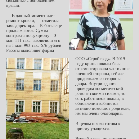
связанные с обновлением
крыши.
— В данный момент идет
ремонт кровли, — отметила
зам. директора. – Работы еще
продолжаются. Сумма
контракта по аукциону – 3
млн 111 тыс., заключили его
на 1 млн 993 тыс. 676 рублей.
Работы выполняет фирма
ООО «Стройград». В 2019
году крыша школы была
отремонтирована частично с
внешней стороны, сейчас
продолжаем со стороны
двора.
Внутри здания
проводим косметический
ремонт своими силами, то
есть работников школы, в
обновлении кабинетов
активно помогают родители,
им мы очень благодарны.
В целом школа готова к
приему учащихся.
Второй адрес, по которому