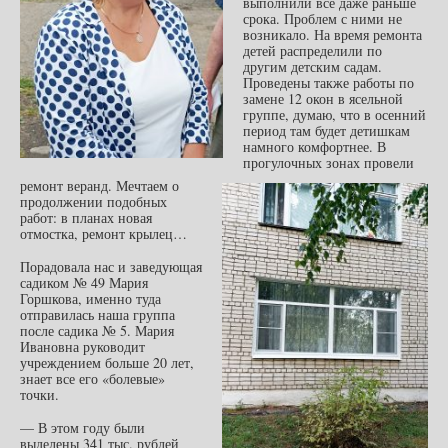
выполнили все даже раньше
срока. Проблем с ними не
возникало. На время ремонта
детей распределили по
другим детским садам.
Проведены также работы по
замене 12 окон в ясельной
группе, думаю, что в осенний
период там будет детишкам
намного комфортнее. В
прогулочных зонах провели
ремонт веранд. Мечтаем о
продолжении подобных
работ: в планах новая
отмостка, ремонт крылец…
Порадовала нас и заведующая
садиком № 49 Мария
Горшкова, именно туда
отправилась наша группа
после садика № 5. Мария
Ивановна руководит
учреждением больше 20 лет,
знает все его «болевые»
точки.
— В этом году были
выделены 341 тыс. рублей