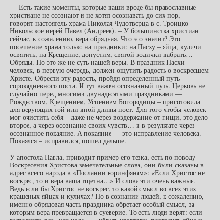
— Есть такие моменты, которые наши вроде бы православные
христиане не осознают и не хотят осознавать до сих пор, –
говорит настоятель храма Николая Чудотворца в с. Троицко-
Никольское иерей Павел (Андреев). – У большинства христиан
сейчас, к сожалению, вера обрядная. Что это значит? Это
посещение храма только на праздники: на Пасху – яйца, куличи
освятить, на Крещение, допустим, святой водички набрать…
Обряды. Но это же не суть нашей веры. В праздник Пасхи
человек, в первую очередь, должен ощутить радость о воскресшем
Христе. Обрести эту радость, пройдя определенный путь
сорокадневного поста. И тут важен осознанный путь. Церковь не
случайно перед многими двунадесятыми праздниками —
Рождеством, Крещением, Успением Богородицы – приготовила
для верующих той или иной длины пост. Для того чтобы человек
мог очистить себя – даже не через воздержание от пищи, это дело
второе, а через осознание своих чувств… и в результате через
осознанное покаяние. А покаяние — это исправление человека.
Покаялся – исправился, пошел дальше.
У апостола Павла, приводит пример его тезка, есть по поводу
Воскресения Христова замечательные слова, они были сказаны в
адрес всего народа в «Послании коринфянам»: «Если Христос не
воскрес, то и вера ваша тщетна…» И слова эти очень важные.
Ведь если бы Христос не воскрес, то какой смысл во всех этих
крашеных яйцах и куличах? Но в сознании людей, к сожалению,
именно обрядовая часть праздника обретает особый смысл, за
которым вера превращается в суеверие. То есть люди верят: если
выполнить все «как надо» — убрать квартиру, покрасить яйца и