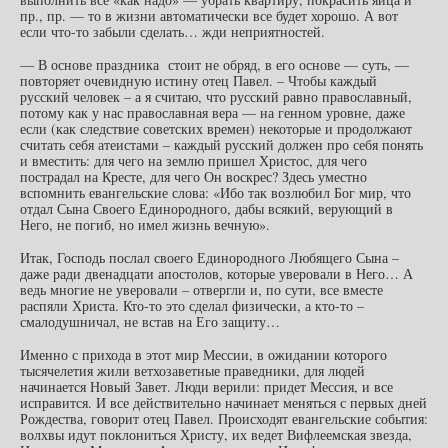
пр., пр. — то в жизни автоматически все будет хорошо. А вот
если что-то забыли сделать… жди неприятностей.
— В основе праздника стоит не обряд, в его основе — суть, —
повторяет очевидную истину отец Павел. – Чтобы каждый
русский человек – а я считаю, что русский равно православный,
потому как у нас православная вера — на генном уровне, даже
если (как следствие советских времен) некоторые и продолжают
считать себя атеистами – каждый русский должен про себя понять
и вместить: для чего на землю пришел Христос, для чего
пострадал на Кресте, для чего Он воскрес? Здесь уместно
вспомнить евангельские слова: «Ибо так возлюбил Бог мир, что
отдал Сына Своего Единородного, дабы всякий, верующий в
Него, не погиб, но имел жизнь вечную».
Итак, Господь послал своего Единородного Любящего Сына –
даже ради двенадцати апостолов, которые уверовали в Него… А
ведь многие не уверовали – отвергли и, по сути, все вместе
распяли Христа. Кто-то это сделал физически, а кто-то –
смалодушничал, не встав на Его защиту…
Именно с прихода в этот мир Мессии, в ожидании которого
тысячелетия жили ветхозаветные праведники, для людей
начинается Новый Завет. Люди верили: придет Мессия, и все
исправится. И все действительно начинает меняться с первых дней
Рождества, говорит отец Павел. Происходят евангельские события:
волхвы идут поклониться Христу, их ведет Вифлеемская звезда,