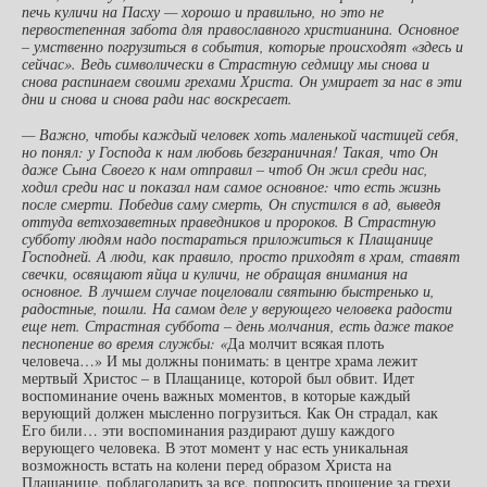
печь куличи на Пасху — хорошо и правильно, но это не
первостепенная забота для православного христианина. Основное
– умственно погрузиться в события, которые происходят «здесь и
сейчас». Ведь символически в Страстную седмицу мы снова и
снова распинаем своими грехами Христа. Он умирает за нас в эти
дни и снова и снова ради нас воскресает.
— Важно, чтобы каждый человек хоть маленькой частицей себя,
но понял: у Господа к нам любовь безграничная! Такая, что Он
даже Сына Своего к нам отправил – чтоб Он жил среди нас,
ходил среди нас и показал нам самое основное: что есть жизнь
после смерти. Победив саму смерть, Он спустился в ад, выведя
оттуда ветхозаветных праведников и пророков. В Страстную
субботу людям надо постараться приложиться к Плащанице
Господней. А люди, как правило, просто приходят в храм, ставят
свечки, освящают яйца и куличи, не обращая внимания на
основное. В лучшем случае поцеловали святыню быстренько и,
радостные, пошли. На самом деле у верующего человека радости
еще нет. Страстная суббота – день молчания, есть даже такое
песнопение во время службы: «
Да молчит всякая плоть
человеча…» И мы должны понимать: в центре храма лежит
мертвый Христос – в Плащанице, которой был обвит. Идет
воспоминание очень важных моментов, в которые каждый
верующий должен мысленно погрузиться. Как Он страдал, как
Его били… эти воспоминания раздирают душу каждого
верующего человека. В этот момент у нас есть уникальная
возможность встать на колени перед образом Христа на
Плащанице, поблагодарить за все, попросить прощение за грехи