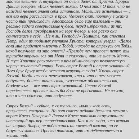
это все внешнее. А внутренне он очень далек от Христа. Пророк
Даниил говорил: «Всяк человек ложь». О чем это? О том, что не
каждый человек знает себя истинного. Малейшее испытание — и
вся его вера рассыпается в прах. Человек слаб, поэтому в жизни
часто так происходит. Апостолам было еще тяжелей – они
реально видели совершаемые чудеса, перед избранными из них
Господь даже преобразился на горе Фавор, и все равно они
сомневались в себе: «Не я ли, Господи?» Помните, как апостол
Петр, один из любимых учеников Христа, который уверял: «Даже
если мне придется умереть с Тобой, никогда не отрекусь от Тебя»,
какой получает на это ответ? «Прежде чем пропоет петух, ты
трижды отречешься от Меня и скажешь, что не знаешь Меня».
И тут Христос раскрывает в нем обыкновенную человеческую
черту: животный страх. Есть страх Божий и страх животный.
Чего друг другу всегда желают верующие люди? Иметь страх
Божий. Когда человек переживает, кто и что о нем может
подумать, боится начальства, жизненных обстоятельств,
безденежья — все это страх животный. Страх Божий
определяется просто: лишь бы Бога не прогневить. Не важно,
кто и что скажет, что подумает.
Страх Божий – сейчас, к сожалению, мало у кого есть,
признается священник. Но вот совсем недавно девушка-певчая у
ворот Киево-Печерской Лавры в Киеве показала окружающим
настоящий пример исповедничества. Как и те люди, что встали
на защиту Лавры, не побоявшись ни киевской власти, ни ее
безумных законов. Просто показали, что им действительно в
жизни надо.