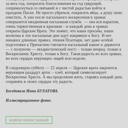
за весь год, попросить благословения на год грядущий,
соприкоснуться со святыней и с чистой радостью войти в
праздник Пасхи. Не просто убраться, покрасить яйца, а душу свою
очистить. А уже после пасхального воскресения в храмах
совершается ежедневная пасхальная служба — она вся нараспев,
очень торжественная и красивая – и каждый день в храмах
открыты Царские Врата. Это значит, что наши просьбы, наши
молитвы в эти пасхальные дни идут напрямую к Богу. И нет
никаких длинных правил, чтения Псалтыри, нет даже особой
подготовки к Причастию (читается пасхальный канон и держится
— с полуночи — евхаристический пост) – только вперед, только к
Воскресшему Христу, только к Богу. Такая радость во всех храмах,
во всех сердцах верующих людей всю неделю.
В следующую субботу — 22 апреля — Царские врата закроются,
верующим раздадут артос – хлеб, который символизирует
Воскресенье Христа. А мы продолжим жить, стараясь каждый день
сохранять в своих сердцах эту радость.
Беседовала Инна БУЛАТОВА.
Иллюстрационное фото.
КОВРОВ ПРАВОСЛАВНЫЙ