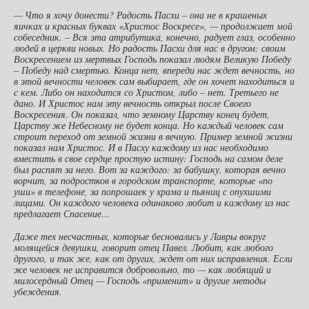
— Что я хочу донести? Радость Пасхи – она не в крашеных
яичках и красных буквах «Христос Воскресе», — продолжает мой
собеседник. – Вся эта атрибутика, конечно, радует глаз, особенно
людей в церкви новых. Но радость Пасхи для нас в другом: своим
Воскресением из мертвых Господь показал людям Великую Победу
– Победу над смертью. Конца нет, впереди нас ждет вечность, но
в этой вечности человек сам выбирает, где он хочет находиться и
с кем. Либо он находится со Христом, либо – нет. Третьего не
дано. И Христос нам эту вечность открыл после Своего
Воскресения. Он показал, что земному Царству конец будет,
Царству же Небесному не будет конца. Но каждый человек сам
строит переход от земной жизни в вечную. Пример земной жизни
показал нам Христос. И в Пасху каждому из нас необходимо
вместить в свое сердце простую истину: Господь на самом деле
был распят за него. Вот за каждого: за бабушку, которая вечно
ворчит, за подростков в городском транспорте, которые «по
уши» в телефоне, за попрошаек у храма и пьяниц с опухшими
лицами. Он каждого человека одинаково любит и каждому из нас
предлагает Спасение…
Даже тех несчастных, которые бесновались у Лавры вокруг
молящейся девушки, говорит отец Павел. Любит, как любого
другого, и так же, как от других, ждет от них исправления. Если
же человек не исправится добровольно, то — как любящий и
милосердный Отец — Господь «применит» и другие методы
убеждения.