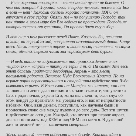
— Есть хорошая поговорка — свято место пусто не бывает. О
чем она говорит? Хорошо, когда в сердце человека поселяется Бог,
а если — нет? Каждый должен хорошо понимать: КОГО он
впускает в свое сердце. Опять же – по попущению Господа, так
как ничто в этом мире без Его ведома не происходит. Господь не
отворачивается от грешника, Он просто дает ему выбор…
И вот еще о чем рассказал иерей Павел. Казалось бы, невинная
шутка, на первый взгляд, совершенно незначительный факт. Чаще
всего Пасха наступает в апреле, а этот месяц считается месяцем
смеха, обмана, первого числа мы «празднуем» день дурака.
— И ведь никто не задумывается над происхождением этих
«шуточек» – «апрель – никому не верь» и т. д. На самом деле весь
этот балаган придумали богоборцы. Апрель – это месяц
пасхальной радости, Великого Чуда Воскресения Христа. Но на
первых порах первосвященники и старейшины иудейские это Чудо
пытались скрыть. В Евангелии от Матфея мы читаем, как они
«…
довольно денег дали воинам и сказали: скажите, что ученики
Его, придя ночью, украли Его, когда мы спали; и, если слух об
этом дойдет до правителя, мы убедим его, и вас от неприятности
избавим. Они, взяв деньги, поступили, как научены были; и
пронеслось слово сие между иудеями до сего дня». Вот эти шутки
и действуют до сего дня. Каждый, кто шутит про первое апреля,
должен понимать, над КЕМ и над ЧЕМ он смеется. В духовной
жизни мелочей нет
, — отмечает священник.
Здесь, пожалуй, стоит подвести итог беседе. Красить яйца и