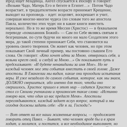
Ирод ищет Младенца, Ангел спускается к Иосифу и говорит:
«Возьми Чадо, Матерь Его и бегите в Египет…» Потом Чадо
возрастает, в тридцатилетнем возрасте принимает Крещение,
выходит на проповедь – идет: исцеляет, воскрешает и учит,
совершая многие-многие чудеса (по словам того же апостола
Павла, количество этих чудес ни в какие книги вместить
нереально). Но в то же время Мессия (Христос) — в буквальном
переводе «помазанник Божий» — Сам по Себе являясь святым и
безгрешным, по сути будучи ни много ни мало Создателем этого
мира, до такой степени принижает Себя, что становится на
уровень своего творения. Он живет как человек, но при этом
показывает Свой личный пример, мы постоянно слышим Его
слова. Он говорит: «
Кто хочет идти за Мною, отвергнись себя, и
возьми крест свой, и следуй за Мною…» Он показывает путь и
предсказывает: «И будете ненавидимы за имя Мое». Но не
каждый человек мог эти события вместить в своей голове. Даже
апостолы. В Евангелии мы видим, какие они проходили испытания
веры. И уже незадолго до самого события, которое, как мы знаем,
ДОЛЖНО свершиться, ибо именно для того, чтобы оно
свершилось, Христос пришел в этот мир – садится Христос за
стол со Своими учениками и произносит такие слова: «Истинно
говорю вам, что один из вас предаст Меня». Апостолы
переглядываются, каждый задает вслух вопрос, который и мы
сегодня должны задать себе: «Не я ли, Господи?»
— Вот ответ на все наши жизненные вопросы, — продолжает
говорить отец Павел. – Бывает, что человек вроде бы и в храм
ходит, и молится, и постится, и все необходимое выполняет, но