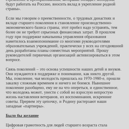
будут работать на Россию, вносить вклад в укрепление родной
страны».
Если мы говорим о преемственности, о трудовых династиях и
вкладе старшего поколения в становление производственно-
экономического базиса страны, этот пробел надо устранять, тем
более он не требует серьезных финансовых затрат. В прошлом
году при поддержке начальника управления образования
наметилось взаимопонимание со многими руководителями
образовательных учреждений, практически у всех на сегодняшний
день разработаны планы совместных мероприятий. Прошу
руководителей первичных организаций активизироваться в этом
вопросе.
Связь поколений – это основа успешности наших детей и внуков.
Они нуждаются в поддержке и понимании, как никто другой.
Мы, поколение, чья молодость пришлась на 1970-1980-е, прошли
закалку сложным временем и ничего не боимся. Нынешнее
поколение разобщено, ему не на что опереться, и единственное,
что молодежь может, унести с собой во взрослую непростую
жизнь наставления ветеранов, их воспоминания, искренние
советы. Прервем эту цепочку, и Родину растерзают наши
западные «партнеры».
Было бы желание
Цифровая грамотность для людей старшего возраста стала