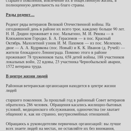
старшего поколения, вовлечение их в общественную жизнь, в
полноценную деятельность на благо страны.
Ряды редеют…
Редеют ряды ветеранов Великой Отечественной войны. На
сегодняшний день в районе их всего трое, каждому больше 90 лет.
Н. И. Дюдин проживает в пос. Малыгино, М. И. Ряхова — в
Клязьминском Городке, Б. А. Герасимов — в пос. Красный
Октябрь. Малолетний узник И. М. Пахомов — из пос. Мелехово,
двое — А. А. Кудрякова (пос. Новый) и К. К. Иванов (д. Ручей) —
жители блокадного Ленинграда. Помимо этого в районе
проживают 78 тружеников тыла, 658 детей войны, 188 участников
локальных войн, 22 вдовы, 23 участника Чернобыльской аварии,
1572 ветерана труда.
В центре жизни людей
Районная ветеранская организация находится в центре жизни
людей
старшего поколения. За прошлый год в районный Совет ветеранов
обратилось 286 человек. Обращения касались жилищно-бытовых
условий, медицинского обслуживания, одиночества (не хватает
общения) и, как ни странно, внутрисемейных отношений.
Обращаюсь к руководителям первичных организаций: вы лучше
всех знаете людей на местах, не оставляйте их без внимания,