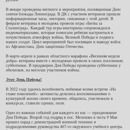
В январе проведены митинги и мероприятия, посвященные Дню
снятия блокады Ленинграда. В ДК с участием ветеранов прошли
информационные часы, лектории, связанные с этой датой. В
феврале ветераны и молодежь провели игры «Битва за
Сталинград». Каждый тур игры-викторины сопровождался
видеоматериалами, которые помогали ребятам настроиться и
почувствовать атмосферу войны, Великой Победы и подвига
наших солдат. Цикл мероприятий был посвящен и выводу войск
из Афганистана, Дню защитника Отечества.
В марте-апреле в рамках областного марафона «Весенняя неделя
добра» ветераны вместе с молодежью провели в своих поселениях
субботники. В преддверии Дня Победы проведены субботники у
обелисков, на могилах участников войны.
Этот День Победы!
В 2022 году удалось возобновить любимые всеми встречи «На
стыке поколений»: активисты делились воспоминаниями о
культурной жизни своего времени, общались, участвовали в
конкурсах, ставили сценки, пели.
Одно из важных событий для каждого из нас — празднование
Дня Победы. Второй год подряд в пос. Мелехово в честь 9 Мая
прошел парад с демонстрацией военной техники и
подразделениями руководства 467-го окружного учебного центра.