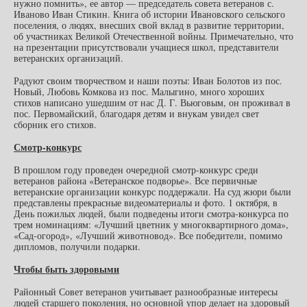
нужно помнить», ее автор — председатель совета ветеранов с.
Иваново Иван Стикин. Книга об истории Ивановского сельского
поселения, о людях, внесших свой вклад в развитие территории,
об участниках Великой Отечественной войны. Примечательно, что
на презентации присутствовали учащиеся школ, представители
ветеранских организаций.
Радуют своим творчеством и наши поэты: Иван Болотов из пос.
Новый, Любовь Комкова из пос. Малыгино, много хороших
стихов написано ушедшим от нас Д. Г. Вьюговым, он проживал в
пос. Первомайский, благодаря детям и внукам увидел свет
сборник его стихов.
Смотр-конкурс
В прошлом году проведен очередной смотр-конкурс среди
ветеранов района «Ветеранское подворье». Все первичные
ветеранские организации конкурс поддержали. На суд жюри были
представлены прекрасные видеоматериалы и фото. 1 октября, в
День пожилых людей, были подведены итоги смотра-конкурса по
трем номинациям: «Лучший цветник у многоквартирного дома»,
«Сад-огород», «Лучший животновод». Все победители, помимо
дипломов, получили подарки.
Чтобы быть здоровыми
Районный Совет ветеранов учитывает разнообразные интересы
людей старшего поколения, но основной упор делает на здоровый