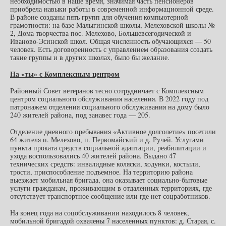
необходимостью в наше время, значимая часть пенсионеров
приобрела навыки работы в современной информационной среде.
В районе созданы пять групп для обучения компьютерной
грамотности: на базе Малыгинской школы, Мелеховской школы №
2, Дома творчества пос. Мелехово, Большевсегодической и
Иваново-Эсинской школ. Общая численность обучающихся — 50
человек. Есть договоренность с управлением образования создать
такие группы и в других школах, было бы желание.
На «ты» с Комплексным центром
Районный Совет ветеранов тесно сотрудничает с Комплексным
центром социального обслуживания населения. В 2022 году под
патронажем отделения социального обслуживания на дому было
240 жителей района, под занавес года — 205.
Отделение дневного пребывания «Активное долголетие» посетили
64 жителя п. Мелехово, п. Первомайский и д. Ручей. Услугами
пункта проката средств социальной адаптации, реабилитации и
ухода воспользовались 40 жителей района. Выдано 47
технических средств: инвалидные коляски, ходунки, костыли,
трости, приспособление подъемное. На территорию района
выезжает мобильная бригада, она оказывает социально-бытовые
услуги гражданам, проживающим в отдаленных территориях, где
отсутствует транспортное сообщение или где нет соцработников.
На конец года на соцобслуживании находилось 8 человек,
мобильной бригадой охвачены 7 населенных пунктов: д. Старая, с.