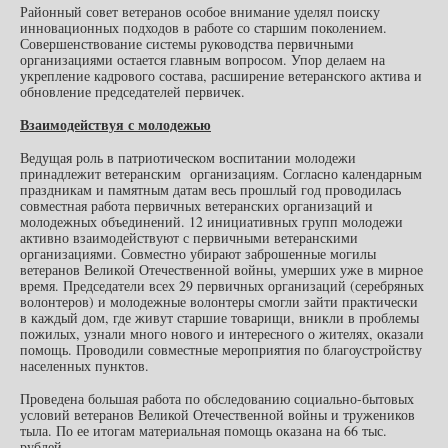
Районный совет ветеранов особое внимание уделял поиску
инновационных подходов в работе со старшим поколением.
Совершенствование системы руководства первичными
организациями остается главным вопросом. Упор делаем на
укрепление кадрового состава, расширение ветеранского актива и
обновление председателей первичек.
Взаимодействуя с молодежью
Ведущая роль в патриотическом воспитании молодежи
принадлежит ветеранским организациям. Согласно календарным
праздникам и памятным датам весь прошлый год проводилась
совместная работа первичных ветеранских организаций и
молодежных объединений. 12 инициативных групп молодежи
активно взаимодействуют с первичными ветеранскими
организациями. Совместно убирают заброшенные могилы
ветеранов Великой Отечественной войны, умерших уже в мирное
время. Председатели всех 29 первичных организаций (серебряных
волонтеров) и молодежные волонтеры смогли зайти практически
в каждый дом, где живут старшие товарищи, вникли в проблемы
пожилых, узнали много нового и интересного о жителях, оказали
помощь. Проводили совместные мероприятия по благоустройству
населенных пунктов.
Проведена большая работа по обследованию социально-бытовых
условий ветеранов Великой Отечественной войны и тружеников
тыла. По ее итогам материальная помощь оказана на 66 тыс.
рублей.