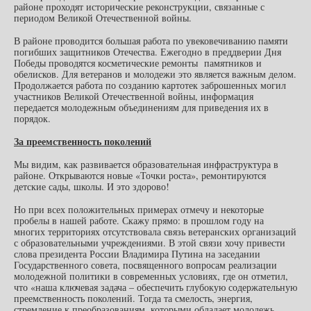
районе проходят исторические реконструкции, связанные с
периодом Великой Отечественной войны.
В районе проводится большая работа по увековечиванию памяти
погибших защитников Отечества. Ежегодно в преддверии Дня
Победы проводятся косметические ремонты памятников и
обелисков. Для ветеранов и молодежи это является важным делом.
Продолжается работа по созданию картотек заброшенных могил
участников Великой Отечественной войны, информация
передается молодежным объединениям для приведения их в
порядок.
За преемственность поколений
Мы видим, как развивается образовательная инфраструктура в
районе. Открываются новые «Точки роста», ремонтируются
детские сады, школы. И это здорово!
Но при всех положительных примерах отмечу и некоторые
пробелы в нашей работе. Скажу прямо: в прошлом году на
многих территориях отсутствовала связь ветеранских организаций
с образовательными учреждениями. В этой связи хочу привести
слова президента России Владимира Путина на заседании
Государственного совета, посвященного вопросам реализации
молодежной политики в современных условиях, где он отметил,
что «наша ключевая задача – обеспечить глубокую содержательную
преемственность поколений. Тогда та смелость, энергия,
стремление к преобразованиям, которыми обладает молодежь,