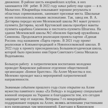
движение. В районе шесть юнармейских клубов, в них
занимаются 100 ребят. В 2022 году начал работу еще один — в п.
Малыгино. Юнармейцы показывают хорошие результаты в
областных соревнованиях, занимают призовые места. Школьные
музеи пополнились новыми экспонатами. Так, завод им. В. А.
Дегтярева передал музею Мелеховской школы №1 макет ручного
пулемета Дегтярева, музей Крутовской школы приобрел макеты
пулемета-карабина Симонова и пистолета-пулемета Шпагина. На
здании Мелеховской школы №2 обновлен барельеф оружейника
Симонова. Продолжается реализация проекта партии «Единая
Россия» под названием «Парта героя». В 2021 году проект
реализован в Клязьмогородецкой и Новопоселковской школах. В
2022 году к проекту присоединилась Большевсегодическая школа,
которой было присвоено имя Героя Советского Союза Михаила
Водопьянова.
Большую работу в патриотическом воспитании молодежи
проводит Ковровское районное отделение общественной
организации «Боевое Братство». На Аллее Мужества в пос.
Мелехово проходит масса мероприятий патриотической
направленности.
Значимым событием прошлого года стало открытие на Аллее
мужества памятного знака «Zа Победу» в поддержку специальной
военной операции на Украине и благодарности тем, кто сегодня
защищает мир от нацизма. Ветераны 7-го микрорайона
поддерживают порядок на Аллее, являясь активными участниками
всех проводимых там мероприятий. Ежегодно в Ковровском