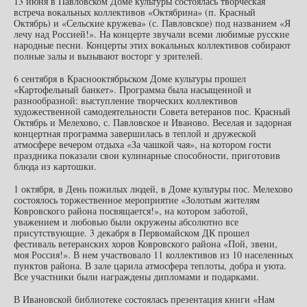
13 июня в Павловском Доме культуры состоялась творческая
встреча вокальных коллективов «Октябрина» (п. Красный
Октябрь) и «Сельские кружева» (с. Павловское) под названием «Я
лечу над Россией!». На концерте звучали всеми любимые русские
народные песни. Концерты этих вокальных коллективов собирают
полные залы и вызывают восторг у зрителей.
6 сентября в Краснооктябрьском Доме культуры прошел
«Картофельный банкет». Программа была насыщенной и
разнообразной: выступление творческих коллективов
художественной самодеятельности Совета ветеранов пос. Красный
Октябрь и Мелехово, с. Павловское и Иваново. Веселая и задорная
концертная программа завершилась в теплой и дружеской
атмосфере вечером отдыха «За чашкой чая», на котором гости
праздника показали свои кулинарные способности, приготовив
блюда из картошки.
1 октября, в День пожилых людей, в Доме культуры пос. Мелехово
состоялось торжественное мероприятие «Золотым жителям
Ковровского района посвящается!», на котором заботой,
уважением и любовью были окружены абсолютно все
присутствующие. 3 декабря в Первомайском ДК прошел
фестиваль ветеранских хоров Ковровского района «Пой, звени,
моя Россия!». В нем участвовало 11 коллективов из 10 населенных
пунктов района. В зале царила атмосфера теплоты, добра и уюта.
Все участники были награждены дипломами и подарками.
В Ивановской библиотеке состоялась презентация книги «Нам