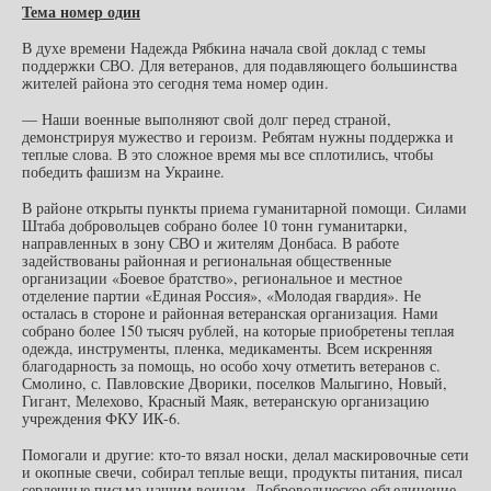
Тема номер один
В духе времени Надежда Рябкина начала свой доклад с темы
поддержки СВО. Для ветеранов, для подавляющего большинства
жителей района это сегодня тема номер один.
— Наши военные выполняют свой долг перед страной,
демонстрируя мужество и героизм. Ребятам нужны поддержка и
теплые слова. В это сложное время мы все сплотились, чтобы
победить фашизм на Украине.
В районе открыты пункты приема гуманитарной помощи. Силами
Штаба добровольцев собрано более 10 тонн гуманитарки,
направленных в зону СВО и жителям Донбаса. В работе
задействованы районная и региональная общественные
организации «Боевое братство», региональное и местное
отделение партии «Единая Россия», «Молодая гвардия». Не
осталась в стороне и районная ветеранская организация. Нами
собрано более 150 тысяч рублей, на которые приобретены теплая
одежда, инструменты, пленка, медикаменты. Всем искренняя
благодарность за помощь, но особо хочу отметить ветеранов с.
Смолино, с. Павловские Дворики, поселков Малыгино, Новый,
Гигант, Мелехово, Красный Маяк, ветеранскую организацию
учреждения ФКУ ИК-6.
Помогали и другие: кто-то вязал носки, делал маскировочные сети
и окопные свечи, собирал теплые вещи, продукты питания, писал
сердечные письма нашим воинам. Добровольческое объединение