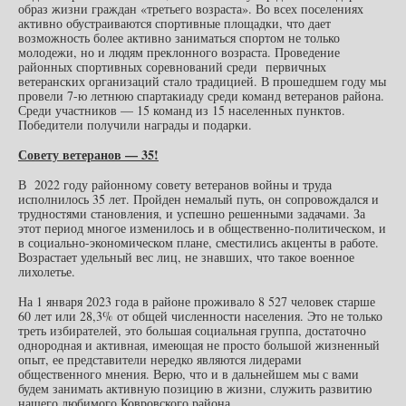
образ жизни граждан «третьего возраста». Во всех поселениях
активно обустраиваются спортивные площадки, что дает
возможность более активно заниматься спортом не только
молодежи, но и людям преклонного возраста. Проведение
районных спортивных соревнований среди первичных
ветеранских организаций стало традицией. В прошедшем году мы
провели 7-ю летнюю спартакиаду среди команд ветеранов района.
Среди участников — 15 команд из 15 населенных пунктов.
Победители получили награды и подарки.
Совету ветеранов — 35!
В 2022 году районному совету ветеранов войны и труда
исполнилось 35 лет. Пройден немалый путь, он сопровождался и
трудностями становления, и успешно решенными задачами. За
этот период многое изменилось и в общественно-политическом, и
в социально-экономическом плане, сместились акценты в работе.
Возрастает удельный вес лиц, не знавших, что такое военное
лихолетье.
На 1 января 2023 года в районе проживало 8 527 человек старше
60 лет или 28,3% от общей численности населения. Это не только
треть избирателей, это большая социальная группа, достаточно
однородная и активная, имеющая не просто большой жизненный
опыт, ее представители нередко являются лидерами
общественного мнения. Верю, что и в дальнейшем мы с вами
будем занимать активную позицию в жизни, служить развитию
нашего любимого Ковровского района.