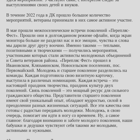
выступлениями своих детей и внуков.
В течение 2022 года в ДК прошло большое количество
мероприятий, ветераны принимали в них самое активное участие.
В мае прошли межпоселенческие встречи поколений «Перепляс-
Фест». Прошли они в долгожданном режиме офлайн, когда экран
монитора больше не разделял нас и все эмоции, чувства и слова
мы дарили друг другу воочию. Именно такими — теплыми,
позитивными и творческими — получились мероприятия,
участниками которых стали активисты молодежных объединений
и Совета ветеранов района. «Перепляс Фест» прошел в
Ивановском, Клязьминском, Новосельском поселениях, пос.
Первомайский. Молодежь и старшее поколение разделились на
команды. Каждая подготовила свою визитную карточку,
выступила в различных номинациях. Каждая встреча – это
настоящий праздник творчества, праздник культур двух
поколений. Связь поколений – это мощный ресурс для сильного
гражданского общества. Представители старшего поколения
имеют свой уникальный опыт, обладают мудростью, силой в
преодолении разных жизненных ситуаций. Все эти качества они
готовы с радостью передавать молодежи. Молодежь, в свою
очередь, помогает им идти в ногу со временем. Ну, а самое
главное: благодаря вниманию и заботе молодого поколения, наши
бабушки и дедушки чувствуют себя такими же молодыми,
активными и нужными.