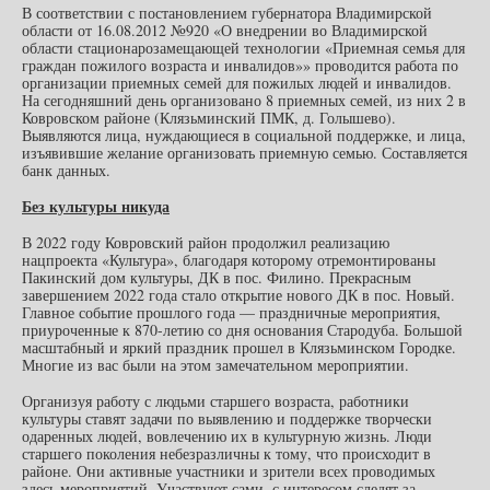
В соответствии с постановлением губернатора Владимирской
области от 16.08.2012 №920 «О внедрении во Владимирской
области стационарозамещающей технологии «Приемная семья для
граждан пожилого возраста и инвалидов»» проводится работа по
организации приемных семей для пожилых людей и инвалидов.
На сегодняшний день организовано 8 приемных семей, из них 2 в
Ковровском районе (Клязьминский ПМК, д. Голышево).
Выявляются лица, нуждающиеся в социальной поддержке, и лица,
изъявившие желание организовать приемную семью. Составляется
банк данных.
Без культуры никуда
В 2022 году Ковровский район продолжил реализацию
нацпроекта «Культура», благодаря которому отремонтированы
Пакинский дом культуры, ДК в пос. Филино. Прекрасным
завершением 2022 года стало открытие нового ДК в пос. Новый.
Главное событие прошлого года — праздничные мероприятия,
приуроченные к 870-летию со дня основания Стародуба. Большой
масштабный и яркий праздник прошел в Клязьминском Городке.
Многие из вас были на этом замечательном мероприятии.
Организуя работу с людьми старшего возраста, работники
культуры ставят задачи по выявлению и поддержке творчески
одаренных людей, вовлечению их в культурную жизнь. Люди
старшего поколения небезразличны к тому, что происходит в
районе. Они активные участники и зрители всех проводимых
здесь мероприятий. Участвуют сами, с интересом следят за