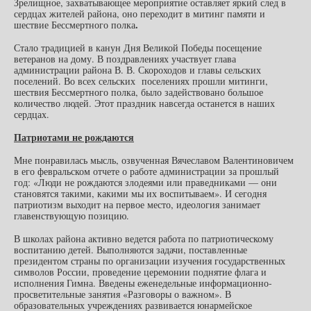
Зрелищное, захватывающее мероприятие оставляет яркий след в
сердцах жителей района, оно переходит в митинг памяти и
.
шествие Бессмертного полка
Стало традицией в канун Дня Великой Победы посещение
ветеранов на дому. В поздравлениях участвует глава
администрации района В. В. Скороходов и главы сельских
поселений. Во всех сельских поселениях прошли митинги,
шествия Бессмертного полка, было задействовано большое
количество людей. Этот праздник навсегда останется в наших
сердцах.
Патриотами не рождаются
Мне понравилась мысль, озвученная Вячеславом Валентиновичем
в его февральском отчете о работе администрации за прошлый
год: «Люди не рождаются злодеями или праведниками — они
становятся такими, какими мы их воспитываем». И сегодня
патриотизм выходит на первое место, идеология занимает
главенствующую позицию.
В школах района активно ведется работа по патриотическому
воспитанию детей. Выполняются задачи, поставленные
президентом страны по организации изучения государственных
символов России, проведение церемонии поднятие флага и
исполнения Гимна. Введены еженедельные информационно-
просветительные занятия «Разговоры о важном». В
образовательных учреждениях развивается юнармейское