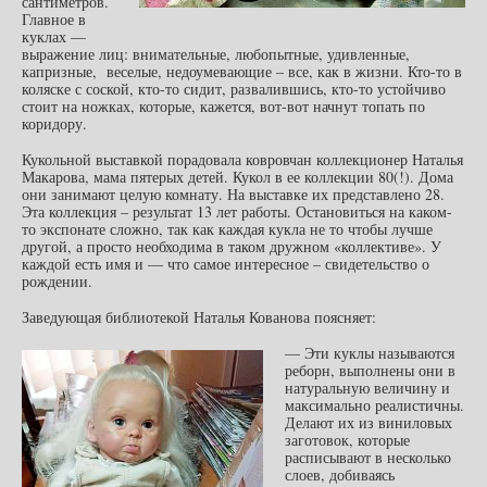
сантиметров.
Главное в
куклах —
выражение лиц: внимательные, любопытные, удивленные,
капризные, веселые, недоумевающие – все, как в жизни. Кто-то в
коляске с соской, кто-то сидит, развалившись, кто-то устойчиво
стоит на ножках, которые, кажется, вот-вот начнут топать по
коридору.
Кукольной выставкой порадовала ковровчан коллекционер Наталья
Макарова, мама пятерых детей. Кукол в ее коллекции 80(!). Дома
они занимают целую комнату. На выставке их представлено 28.
Эта коллекция – результат 13 лет работы. Остановиться на каком-
то экспонате сложно, так как каждая кукла не то чтобы лучше
другой, а просто необходима в таком дружном «коллективе». У
каждой есть имя и — что самое интересное – свидетельство о
рождении.
Заведующая библиотекой Наталья Кованова поясняет:
— Эти куклы называются
реборн, выполнены они в
натуральную величину и
максимально реалистичны.
Делают их из виниловых
заготовок, которые
расписывают в несколько
слоев, добиваясь