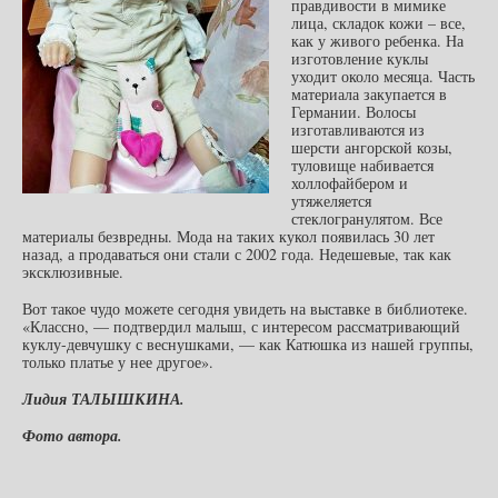
правдивости в мимике
лица, складок кожи – все,
как у живого ребенка. На
изготовление куклы
уходит около месяца. Часть
материала закупается в
Германии. Волосы
изготавливаются из
шерсти ангорской козы,
туловище набивается
холлофайбером и
утяжеляется
стеклогранулятом. Все
материалы безвредны. Мода на таких кукол появилась 30 лет
назад, а продаваться они стали с 2002 года. Недешевые, так как
эксклюзивные.
Вот такое чудо можете сегодня увидеть на выставке в библиотеке.
«Классно, — подтвердил малыш, с интересом рассматривающий
куклу-девчушку с веснушками, — как Катюшка из нашей группы,
только платье у нее другое».
Лидия ТАЛЫШКИНА.
Фото автора.