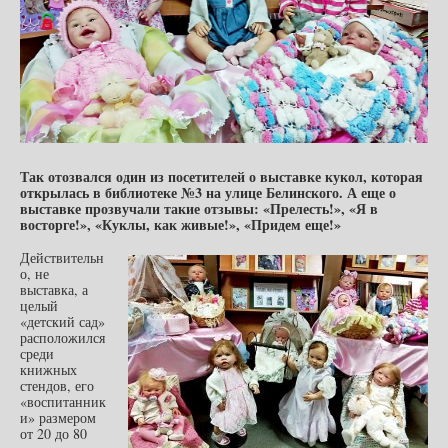
Т
ак отозвался один из посетителей о выставке кукол, которая
открылась в библиотеке №3 на улице Белинского. А еще о
выставке прозвучали такие отзывы: «Прелесть!», «Я в
восторге!», «Куклы, как живые!», «Придем еще!»
Действительн
о, не
выставка, а
целый
«детский сад»
расположился
среди
книжных
стендов, его
«воспитанник
и» размером
от 20 до 80