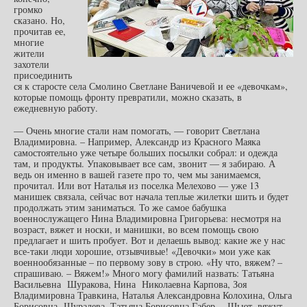
громко
сказано. Но,
прочитав ее,
многие
жители
захотели
присоединить
ся к старосте села Смолино Светлане Ваничевой и ее «девочкам»,
которые помощь фронту превратили, можно сказать, в
ежедневную работу.
— Очень многие стали нам помогать, — говорит Светлана
Владимировна. – Например, Александр из Красного Маяка
самостоятельно уже четыре больших посылки собрал: и одежда
там, и продукты. Упаковывает все сам, звонит — я забираю. А
ведь он именно в вашей газете про то, чем мы занимаемся,
прочитал. Или вот Наталья из поселка Мелехово — уже 13
манишек связала, сейчас вот начала теплые жилетки шить и будет
продолжать этим заниматься. То же самое бабушка
военнослужащего Нина Владимировна Григорьева: несмотря на
возраст, вяжет и носки, и манишки, во всем помощь свою
предлагает и шить пробует. Вот и делаешь вывод: какие же у нас
все-таки люди хорошие, отзывчивые! «Девочки» мои уже как
военнообязанные – по первому зову в строю. «Ну что, вяжем? –
спрашиваю. – Вяжем!» Много могу фамилий назвать: Татьяна
Васильевна Шуракова, Нина Николаевна Карпова, Зоя
Владимировна Травкина, Наталья Александровна Колохина, Ольга
Борисовна Шуралева, Татьяна Борисовна Габер …
Шьют, вяжут,