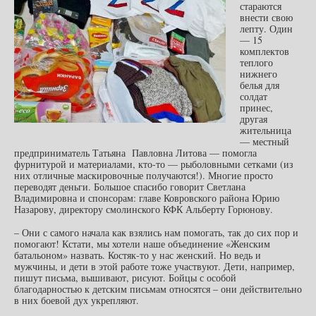
стараются
внести свою
лепту. Один
— 15
комплектов
теплого
нижнего
белья для
солдат
принес,
другая
жительница
— местный
предприниматель Татьяна Павловна Литова — помогла
фурнитурой и материалами, кто-то — рыболовными сетками (из
них отличные маскировочные получаются!). Многие просто
переводят деньги. Большое спасибо говорит Светлана
Владимировна и спонсорам: главе Ковровского района Юрию
Назарову, директору смолинского КФК Альберту Горюнову.
– Они с самого начала как взялись нам помогать, так до сих пор и
помогают! Кстати, мы хотели наше объединение «Женским
батальоном» назвать. Костяк-то у нас женский. Но ведь и
мужчины, и дети в этой работе тоже участвуют. Дети, например,
пишут письма, вышивают, рисуют. Бойцы с особой
благодарностью к детским письмам относятся – они действительно
в них боевой дух укрепляют.