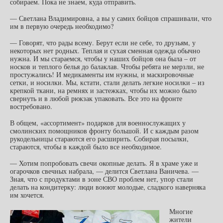
собираем. Пока не знаем, куда отправить.
— Светлана Владимировна, а вы у самих бойцов спрашивали, что
им в первую очередь необходимо?
— Говорят, что рады всему. Берут если не себе, то друзьям, у
некоторых нет родных. Теплая и сухая сменная одежда обычно
нужна. И мы стараемся, чтобы у наших бойцов она была – от
носков и теплого белья до балаклав. Чтобы ребята не мерзли, не
простужались! И медикаменты им нужны, и маскировочные
сетки, и носилки. Мы, кстати, стали делать легкие носилки – из
крепкой ткани, на ремнях и застежках, чтобы их можно было
свернуть и в любой рюкзак упаковать. Все это на фронте
востребовано.
В общем, «ассортимент» подарков для военнослужащих у
смолинских помощников фронту большой. И с каждым разом
рукодельницы стараются его расширить. Собирая посылки,
стараются, чтобы в каждой было все необходимое.
— Хотим попробовать свечи окопные делать. Я в храме уже и
огарочков свечных набрала, — делится Светлана Ваничева. —
Зная, что с продуктами в зоне СВО проблем нет, упор стали
делать на кондитерку: люди воюют молодые, сладкого наверняка
им хочется.
Многие
жители