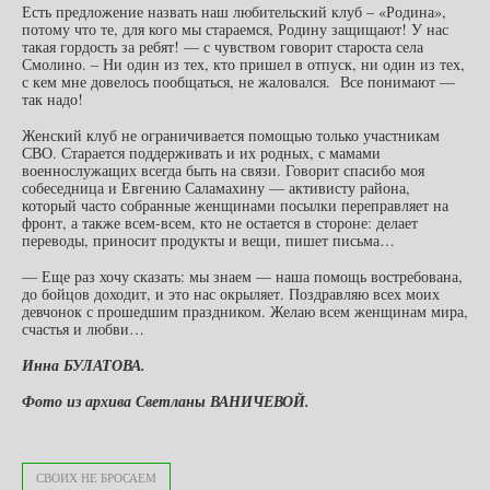
Есть предложение назвать наш любительский клуб – «Родина»,
потому что те, для кого мы стараемся, Родину защищают! У нас
такая гордость за ребят! — с чувством говорит староста села
Смолино. – Ни один из тех, кто пришел в отпуск, ни один из тех,
с кем мне довелось пообщаться, не жаловался. Все понимают —
так надо!
Женский клуб не ограничивается помощью только участникам
СВО. Старается поддерживать и их родных, с мамами
военнослужащих всегда быть на связи. Говорит спасибо моя
собеседница и Евгению Саламахину — активисту района,
который часто собранные женщинами посылки переправляет на
фронт, а также всем-всем, кто не остается в стороне: делает
переводы, приносит продукты и вещи, пишет письма…
— Еще раз хочу сказать: мы знаем — наша помощь востребована,
до бойцов доходит, и это нас окрыляет. Поздравляю всех моих
девчонок с прошедшим праздником. Желаю всем женщинам мира,
счастья и любви…
Инна БУЛАТОВА.
Фото из архива Светланы ВАНИЧЕВОЙ.
СВОИХ НЕ БРОСАЕМ