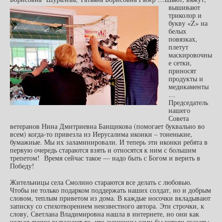
вышивают
триколор и
букву «Z» на
белых
повязках,
плетут
маскировочны
е сетки,
приносят
продукты и
медикаменты
…
Председатель
нашего
Совета
ветеранов Нина Дмитриевна Банщикова (помогает буквально во
всем) когда-то привезла из Иерусалима иконки – тоненькие,
бумажные. Мы их заламинировали. И теперь эти иконки ребята в
первую очередь стараются взять и относятся к ним с большим
трепетом! Время сейчас такое — надо быть с Богом и верить в
Победу!
Жительницы села Смолино стараются все делать с любовью.
Чтобы не только подарком поддержать наших солдат, но и добрым
словом, теплым приветом из дома. В каждые носочки вкладывают
записку со стихотворением неизвестного автора. Эти строчки, к
слову, Светлана Владимировна нашла в интернете, но они как
нельзя лучше выражают то, что женщины сами бы хотели сказать: