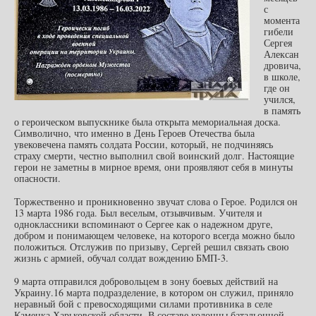
с
момента
гибели
Сергея
Алексан
дровича,
в школе,
где он
учился,
в память
о героическом выпускнике была открыта мемориальная доска.
Символично, что именно в День Героев Отечества была
увековечена память солдата России, который, не подчиняясь
страху смерти, честно выполнил свой воинский долг. Настоящие
герои не заметны в мирное время, они проявляют себя в минуты
опасности.
Торжественно и проникновенно звучат слова о Герое. Родился он
13 марта 1986 года. Был веселым, отзывчивым. Учителя и
одноклассники вспоминают о Сергее как о надежном друге,
добром и понимающем человеке, на которого всегда можно было
положиться. Отслужив по призыву, Сергей решил связать свою
жизнь с армией, обучал солдат вождению БМП-3.
9 марта отправился добровольцем в зону боевых действий на
Украину.16 марта подразделение, в котором он служил, приняло
неравный бой с превосходящими силами противника в селе
Каменка Харьковской области. В составе колонны батальонной