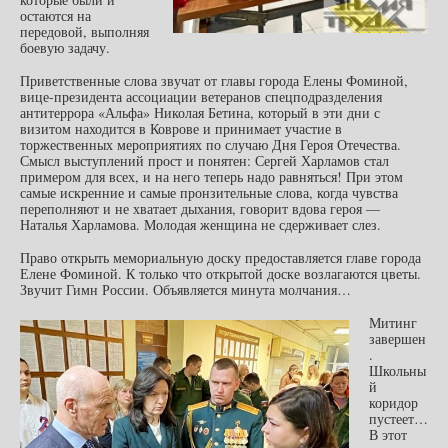
остаются на
передовой, выполняя
боевую задачу.
Приветственные слова звучат от главы города Елены Фоминой,
вице-президента ассоциации ветеранов спецподразделения
антитеррора «Альфа» Николая Бетина, который в эти дни с
визитом находится в Коврове и принимает участие в
торжественных мероприятиях по случаю Дня Героя Отечества.
Смысл выступлений прост и понятен: Сергей Харламов стал
примером для всех, и на него теперь надо равняться! При этом
самые искренние и самые пронзительные слова, когда чувства
переполняют и не хватает дыхания, говорит вдова героя —
Наталья Харламова. Молодая женщина не сдерживает слез.
Право открыть мемориальную доску предоставляется главе города
Елене Фоминой. К только что открытой доске возлагаются цветы.
Звучит Гимн России. Объявляется минута молчания…
Митинг
завершен
.
Школьны
й
коридор
пустеет…
В этот