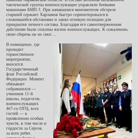
тактической группы военнослужащие управляли боевыми
машинами БМП-3. При начавшемся минометном обстреле
старший сержант Харламов быстро сориентировался в
сложившейся обстановке и занял огневую позицию для
прикрытия личного состава. Благодаря его самоотверженным
действиям были спасены жизни военнослужащих. К сожалению,
свою сберечь он не смог…
В помещение, где
проходит
торжественное
мероприятие,
вносится
Государственный
флаг Российской
Федерации. Момент
обязывает
собравшихся —
учеников 11-й
школы, педагогов,
военнослужащих
467-го ОУЦ, всех
гостей — к
проявлению особых
чувств, в том числе и
гордости за Сергея,
за всех ребят,
которые были и