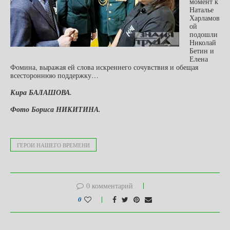
момент к
Наталье
Харламов
ой
подошли
Николай
Бетин и
Елена
Фомина, выражая ей слова искреннего сочувствия и обещая
всестороннюю поддержку…
Кира БАЛАШОВА.
Фото Бориса НИКИТИНА.
ГЕРОИ НАШЕГО ВРЕМЕНИ
0 комментарий
0