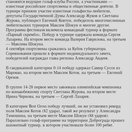
становятся ведущие гольф-клубы России, а участниками —
известные российские спортсмены и общественные деятели. В
турнире приняли участие известные гольфисты-любители,
депутаты Государственной Думы Александр Жуков и Светлана
Журова, публицист Евгений Ковтун, победитель многочисленных
любительских турниров Максим Шокун и многие другие.
Программа фестиваля включила командный турнир в формате
«Парный скрембл». Победу в турнире одержала команда Сергея
Лазарева. На втором месте команда Валерия Гаврилова, на третьем
— Максима Шокуна.
4 сентября спортсмены сражались за Кубок губернатора.
Соревнования прошли в формате индивидуального зачета,
победителей награждал глава региона Александр Авдеев.
В гандикапной категории 0-14 победу одержал Самир Сусси из
Марокко, на втором месте Максим Котов, на третьем — Евгений
Орехов.
В группе 14-28 первое место завоевала олимпийская чемпионка
по конькобежному спорту Светлана Журова, на втором месте
Ирина Чернова, на третьем — Сергей Лазарев.
В категории Best Gross победу лучший, он же установил рекорд
поля Максим Котов (82 удара), такой же результат у Александра
Тимошина, на третьем месте Максим Шокун (88 ударов).
Параллельно гольф-программе на территории Доброграда прошел
шахматный турнир, в котором участвовали более 100 ребят.