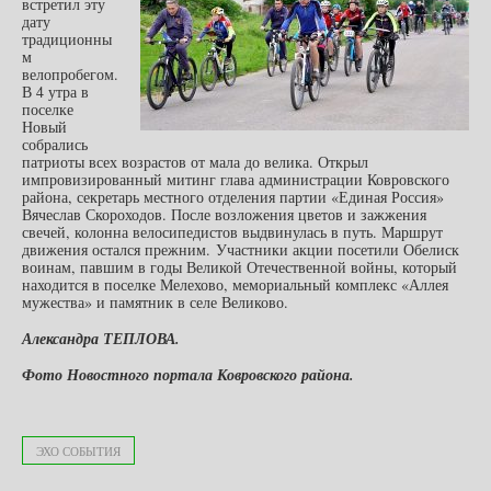
встретил эту
дату
традиционны
м
велопробегом.
В 4 утра в
поселке
Новый
собрались
патриоты всех возрастов от мала до велика. Открыл
импровизированный митинг глава администрации Ковровского
района, секретарь местного отделения партии «Единая Россия»
Вячеслав Скороходов. После возложения цветов и зажжения
свечей, колонна велосипедистов выдвинулась в путь. Маршрут
движения остался прежним. Участники акции посетили Обелиск
воинам, павшим в годы Великой Отечественной войны, который
находится в поселке Мелехово, мемориальный комплекс «Аллея
мужества» и памятник в селе Великово.
Александра ТЕПЛОВА.
Фото Новостного портала Ковровского района.
ЭХО СОБЫТИЯ