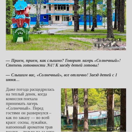
— Прием, прием, как слышно? Говорит лагерь «Солнечный»!
Степень готовности №1! К заезду детей готовы!
— Слышим вас, «Солнечный», все отлично! Заезд детей с 1
июня…
Даже погода расщедрилась
на теплый денек, когда
комиссия поехала
принимать лагерь
«Солнечный». Перед
гостями он развернулся –
как по заказу — во всей
красе: сосны, лужайки,
напоенный ароматом трав
воздух… только из-за него