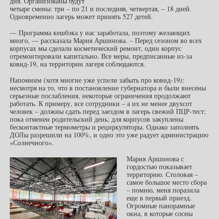
дня. Организованы будут
четыре смены: три – по 21 и последняя, четвертая, – 18 дней.
Одновременно лагерь может принять 527 детей.
— Программа кешбэка у нас заработала, поэтому желающих
много, — рассказала Мария Аршинова. – Перед сезоном во всех
корпусах мы сделали косметический ремонт, один корпус
отремонтировали капитально. Все меры, предписанные из-за
ковид-19, на территории лагеря соблюдаются.
Напомним (хотя многие уже успели забыть про ковид-19):
несмотря на то, что в постановление губернатора и были внесены
серьезные послабления, некоторые ограничения продолжают
работать. К примеру, все сотрудники – а их не менее двухсот
человек – должны сдать перед заездом в лагерь свежий ПЦР-тест;
пока отменен родительский день; для корпусов закуплены
бесконтактные термометры и рециркуляторы. Однако заполнять
ДОЛы разрешили на 100%, и одно это уже радует администрацию
«Солнечного».
Мария Аршинова с
гордостью показывает
территорию. Столовая –
самое большое место сбора
– помню, меня поразила
еще в первый приезд.
Огромные панорамные
окна, в которые сосны