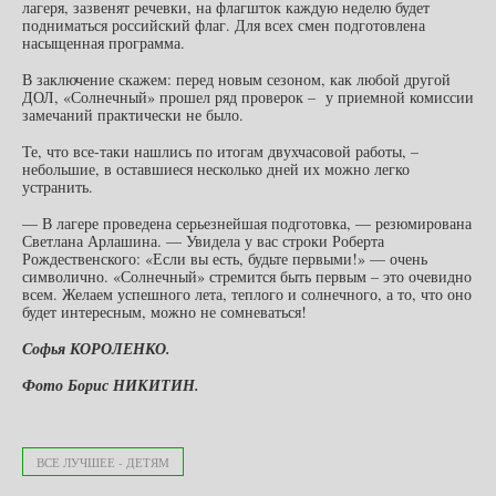
лагеря, зазвенят речевки, на флагшток каждую неделю будет
подниматься российский флаг. Для всех смен подготовлена
насыщенная программа.
В заключение скажем: перед новым сезоном, как любой другой
ДОЛ, «Солнечный» прошел ряд проверок – у приемной комиссии
замечаний практически не было.
Те, что все-таки нашлись по итогам двухчасовой работы, –
небольшие, в оставшиеся несколько дней их можно легко
устранить.
— В лагере проведена серьезнейшая подготовка, — резюмирована
Светлана Арлашина. — Увидела у вас строки Роберта
Рождественского: «Если вы есть, будьте первыми!» — очень
символично. «Солнечный» стремится быть первым – это очевидно
всем. Желаем успешного лета, теплого и солнечного, а то, что оно
будет интересным, можно не сомневаться!
Софья КОРОЛЕНКО.
Фото Борис НИКИТИН.
ВСЕ ЛУЧШЕЕ - ДЕТЯМ