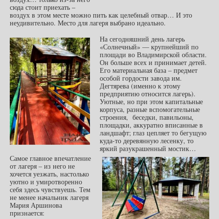
сюда стоит приехать –
воздух в этом месте можно пить как целебный отвар… И это
неудивительно. Место для лагеря выбрано идеально.
На сегодняшний день лагерь
«Солнечный» — крупнейший по
площади во Владимирской области.
Он больше всех и принимает детей.
Его материальная база – предмет
особой гордости завода им.
Дегтярева (именно к этому
предприятию относится лагерь).
Уютные, но при этом капитальные
корпуса, разные вспомогательные
строения, беседки, павильоны,
площадки, аккуратно вписанные в
ландшафт; глаз цепляет то бегущую
куда-то деревянную лесенку, то
яркий разукрашенный мостик…
Самое главное впечатление
от лагеря – из него не
хочется уезжать, настолько
уютно и умиротворенно
себя здесь чувствуешь. Тем
не менее начальник лагеря
Мария Аршинова
признается: