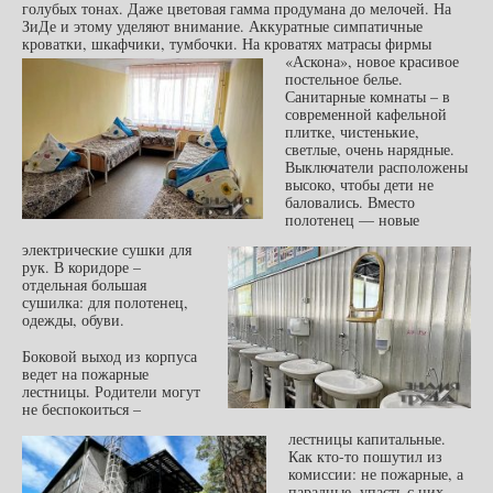
голубых тонах. Даже цветовая гамма продумана до мелочей. На
ЗиДе и этому уделяют внимание. Аккуратные симпатичные
кроватки, шкафчики, тумбочки.
На кроватях матрасы фирмы
«Аскона», новое красивое
постельное белье.
Санитарные комнаты – в
современной кафельной
плитке, чистенькие,
светлые, очень нарядные.
Выключатели расположены
высоко, чтобы дети не
баловались. Вместо
полотенец — новые
электрические сушки для
рук. В коридоре –
отдельная большая
сушилка: для полотенец,
одежды, обуви.
Боковой выход из корпуса
ведет на пожарные
лестницы. Родители могут
не беспокоиться –
лестницы капитальные.
Как кто-то пошутил из
комиссии: не пожарные, а
парадные, упасть с них