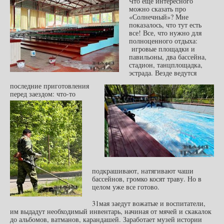
Что еще интересного
можно сказать про
«Солнечный»? Мне
показалось, что тут есть
все!
Все, что нужно для
полноценного отдыха:
игровые площадки и
павильоны, два бассейна,
стадион, танцплощадка,
эстрада. Везде ведутся
последние приготовления
перед заездом:
что-то
подкрашивают, натягивают чаши
бассейнов, громко косят траву. Но в
целом уже все готово.
31мая заедут вожатые и воспитатели,
им выдадут необходимый инвентарь, начиная от мячей и скакалок
до альбомов, ватманов, карандашей. Заработает музей истории