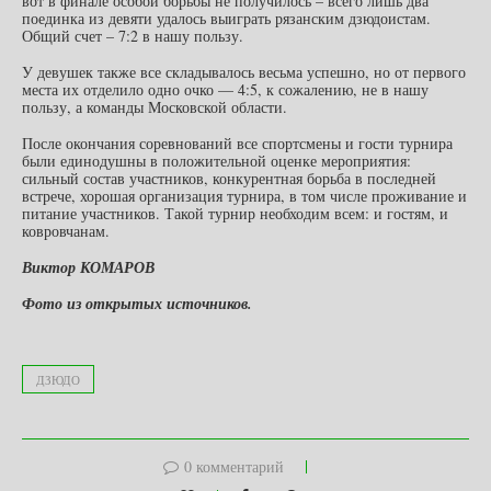
вот в финале особой борьбы не получилось – всего лишь два
поединка из девяти удалось выиграть рязанским дзюдоистам.
Общий счет – 7:2 в нашу пользу.
У девушек также все складывалось весьма успешно, но от первого
места их отделило одно очко — 4:5, к сожалению, не в нашу
пользу, а команды Московской области.
После окончания соревнований все спортсмены и гости турнира
были единодушны в положительной оценке мероприятия:
сильный состав участников, конкурентная борьба в последней
встрече, хорошая организация турнира, в том числе проживание и
питание участников. Такой турнир необходим всем: и гостям, и
ковровчанам.
Виктор КОМАРОВ
Фото из открытых источников.
ДЗЮДО
0 комментарий