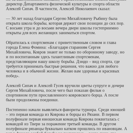
директор Департамента физической культуры и спорта области
Алексей Сипач. В частности, Алексей Николаевич сказал:
— 30 лет назад благодаря Сергею Михайловичу Рыбину была
открыта школа борьбы, которая держит свои позиции до сих пор.
С восьми утра и до восьми вечера двери школы гостеприимно
открыты для всех желающих заниматься спортом.
Обратилась к спортсменам с приветственным словом и глава
города Елена Фомина: «Благодаря стараниям Сергея
Михайловича, Ковров знают не только по оборонному заводу, но
и по воспитанным здесь талантливым спортсменам,
представляющим нашу школу борьбы. Дзюдо – вид спорта, где
требуется принимать быстрые решения, что важно для любого
человека и в обычной жизни. Желаю вам здоровья и красивых
побед».
Алексей Сипач и Алексей Гусев вручили цветы супруге и дочери
Сергея Михайловича, после чего был показан фильм о
спортивном пути прославленного ковровского борца. А после
были продолжены поединки.
Постепенно начали выявляться фавориты турнира. Среди юношей
– это первая команда из Коврова и борцы из Рязани. В первом
полуфинале первая юношеская команда Коврова поквиталась с
командой из Твери за поражение третьей команды. В другом
полуфинале рязанцы буквально катком прошлись по ивановцам. А