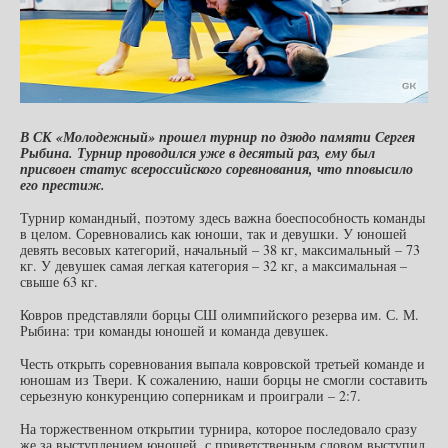
В СК «Молодежный» прошел турнир по дзюдо памяти Сергея
Рыбина. Турнир проводился уже в десятый раз, ему был
присвоен статус всероссийского соревнования, что пповысило
его престиж.
Турнир командный, поэтому здесь важна боеспособность команды
в целом. Соревновались как юноши, так и девушки. У юношей
девять весовых категорий, начальный – 38 кг, максимальный – 73
кг. У девушек самая легкая категория – 32 кг, а максимальная –
свыше 63 кг.
Ковров представляли борцы СШ олимпийского резерва им. С. М.
Рыбина: три команды юношей и команда девушек.
Честь открыть соревнования выпала ковровской третьей команде и
юношам из Твери. К сожалению, наши борцы не смогли составить
серьезную конкуренцию соперникам и проиграли – 2:7.
На торжественном открытии турнира, которое последовало сразу
же за выступлением юношей, с приветственным словом выступил