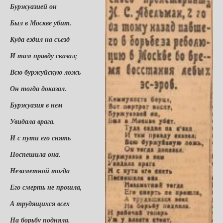
Буржуазией он
Был в Москве убит.
Куда ездил на съезд
И там правду сказал;
Всю буржуйскую ложь
Он тогда доказал.
Буржуазия в нем
Увидала врага.
И с пути его снять
Поспешила она.
Незаметной тогда
Его смерть не прошла,
А трудящихся всех
На борьбу подняла.