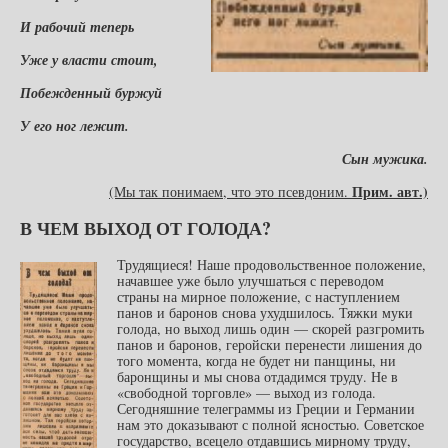
И рабочий теперь
Уже у власти стоит,
Побежденный буржуй
У его ног лежит.
Сын мужика.
Прим. авт.)
(Мы так понимаем, что это псевдоним.
В ЧЕМ ВЫХОД ОТ ГОЛОДА?
Трудящиеся! Наше продовольственное положение,
начавшее уже было улучшаться с переводом
страны на мирное положение, с наступлением
панов и баронов снова ухудшилось. Тяжки муки
голода, но выход лишь один — скорей разгромить
панов и баронов, геройски перенести лишения до
того момента, когда не будет ни панщины, ни
баронщины и мы снова отдадимся труду. Не в
«свободной торговле» — выход из голода.
Сегодняшние телеграммы из Греции и Германии
нам это доказывают с полной ясностью. Советское
государство, всецело отдавшись мирному труду,