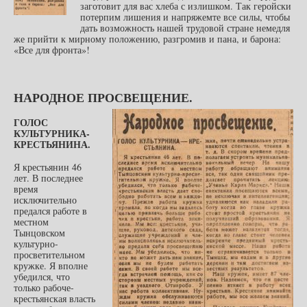
заготовит для вас хлеба с излишком. Так геройски
потерпим лишения и напряжемте все силы, чтобы
дать возможность нашей трудовой стране немедля
же прийти к мирному положению, разгромив и пана, и барона:
«Все для фронта»!
НАРОДНОЕ ПРОСВЕЩЕНИЕ.
ГОЛОС
КУЛЬТУРНИКА-
КРЕСТЬЯНИНА.
Я крестьянин 46
лет. В последнее
время
исключительно
предался работе в
местном
Тынцовском
культурно-
просветительном
кружке. Я вполне
убедился, что
только рабоче-
крестьянская власть