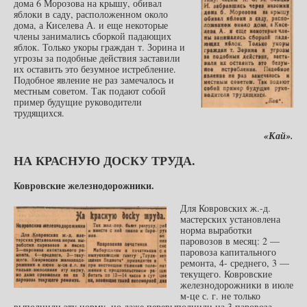
дома 6 Морозова на крышу, обивал
яблоки в саду, расположенном около
дома, а Киселева А. и еще некоторые
члены занимались сборкой падающих
яблок. Только укоры граждан т. Зорина и
угрозы за подобные действия заставили
их оставить это безумное истребление.
Подобное явление не раз замечалось и
местным советом. Так подают собой
пример будущие руководители
трудящихся.
«Кай».
НА КРАСНУЮ ДОСКУ ТРУДА.
Ковровские железнодорожники.
Для Ковровских ж.-д.
мастерских установлена
норма выработки
паровозов в месяц: 2 —
паровоза капитального
ремонта, 4- среднего, 3 —
текущего. Ковровские
железнодорожники в июле
м-це с. г. не только
выполнили эту норму, но даже перевыполнили на 3 паровоза