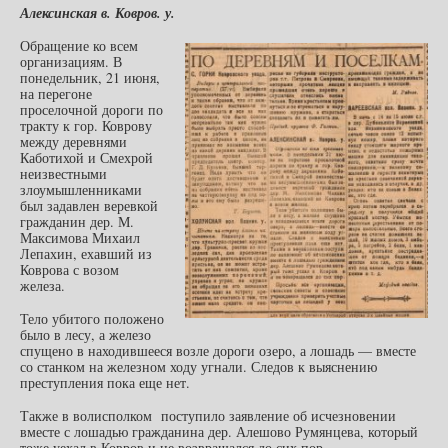
Алексинская в. Ковров. у.
Обращение ко всем
организациям. В
понедельник, 21 июня,
на перегоне
проселочной дороги по
тракту к гор. Коврову
между деревнями
Каботихой и Смехрой
неизвестными
злоумышленниками
был задавлен веревкой
гражданин дер. М.
Максимова Михаил
Лепахин, ехавший из
Коврова с возом
железа.
Тело убитого положено
было в лесу, а железо
спущено в находившееся возле дороги озеро, а лошадь — вместе
со станком на железном ходу угнали. Следов к выяснению
преступления пока еще нет.
Также в волисполком поступило заявление об исчезновении
вместе с лошадью гражданина дер. Алешово Румянцева, который
тоже уехал в Ковров и не возвращался до сих пор.