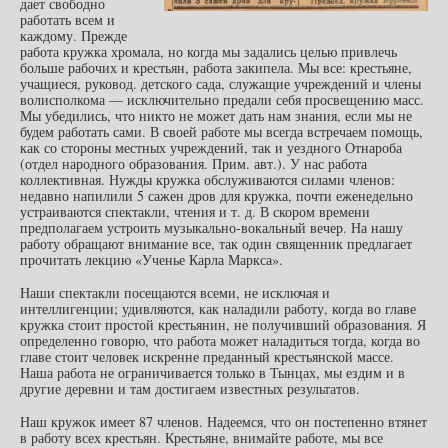
дает свободно
работать всем и
каждому. Прежде
работа кружка хромала, но когда мы задались целью привлечь
больше рабочих и крестьян, работа закипела. Мы все: крестьяне,
учащиеся, руковод. детского сада, служащие учреждений и члены
волисполкома — исключительно предали себя просвещению масс.
Мы убедились, что никто не может дать нам знания, если мы не
будем работать сами. В своей работе мы всегда встречаем помощь,
как со стороны местных учреждений, так и уездного Отнароба
(отдел народного образования. Прим. авт.). У нас работа
коллективная. Нужды кружка обслуживаются силами членов:
недавно напилили 5 сажен дров для кружка, почти еженедельно
устраиваются спектакли, чтения и т. д. В скором времени
предполагаем устроить музыкально-вокальный вечер. На нашу
работу обращают внимание все, так один священник предлагает
прочитать лекцию «Ученье Карла Маркса».
Наши спектакли посещаются всеми, не исключая и
интеллигенции; удивляются, как наладили работу, когда во главе
кружка стоит простой крестьянин, не получивший образования. Я
определенно говорю, что работа может наладиться тогда, когда во
главе стоит человек искренне преданный крестьянской массе.
Наша работа не ограничивается только в Тынцах, мы ездим и в
другие деревни и там достигаем известных результатов.
Наш кружок имеет 87 членов. Надеемся, что он постепенно втянет
в работу всех крестьян. Крестьяне, внимайте работе, мы все