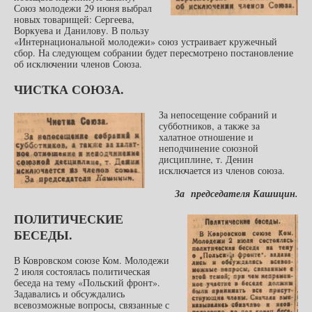
Союз молодежи 29 июня выбрал
новых товарищей: Сергеева,
Воркуева и Данилову. В пользу
«Интернациональной молодежи» союз устраивает кружечный
сбор. На следующем собрании будет пересмотрено постановление
об исключении членов Союза.
ЧИСТКА СОЮЗА.
За непосещение собраний и
субботников, а также за
халатное отношение и
неподчинение союзной
дисциплине, т. Денин
исключается из членов союза.
За председателя Кашицин.
ПОЛИТИЧЕСКИЕ
БЕСЕДЫ.
В Ковровском союзе Ком. Молодежи
2 июля состоялась политическая
беседа на тему «Польский фронт».
Задавались и обсуждались
всевозможные вопросы, связанные с