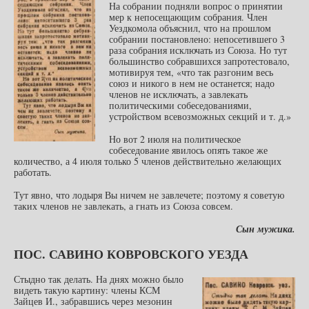
На собрании подняли вопрос о принятии
мер к непосещающим собрания. Член
Уездкомола объяснил, что на прошлом
собрании постановлено: непосетившего 3
раза собрания исключать из Союза. Но тут
большинство собравшихся запротестовало,
мотивируя тем, «что так разгоним весь
союз и никого в нем не останется; надо
членов не исключать, а завлекать
политическими собеседованиями,
устройством всевозможных секций и т. д.»
Но вот 2 июля на политическое
собеседование явилось опять такое же
количество, а 4 июля только 5 членов действительно желающих
работать.
Тут явно, что лодыря Вы ничем не завлечете; поэтому я советую
таких членов не завлекать, а гнать из Союза совсем.
Сын мужика.
ПОС. САВИНО КОВРОВСКОГО УЕЗДА
Стыдно так делать. На днях можно было
видеть такую картину: члены КСМ
Зайцев И., забравшись через мезонин