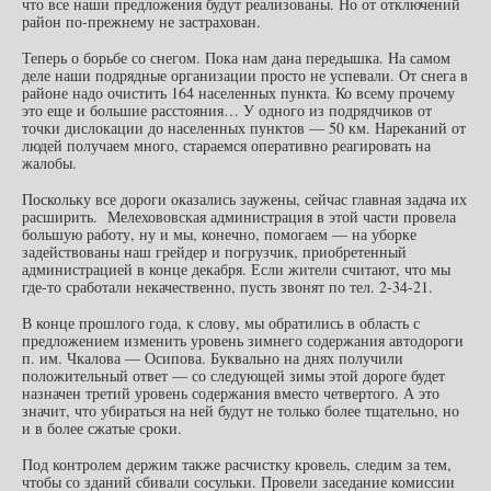
что все наши предложения будут реализованы. Но от отключений
район по-прежнему не застрахован.
Теперь о борьбе со снегом. Пока нам дана передышка. На самом
деле наши подрядные организации просто не успевали. От снега в
районе надо очистить 164 населенных пункта. Ко всему прочему
это еще и большие расстояния… У одного из подрядчиков от
точки дислокации до населенных пунктов — 50 км. Нареканий от
людей получаем много, стараемся оперативно реагировать на
жалобы.
Поскольку все дороги оказались заужены, сейчас главная задача их
расширить. Мелехововская администрация в этой части провела
большую работу, ну и мы, конечно, помогаем — на уборке
задействованы наш грейдер и погрузчик, приобретенный
администрацией в конце декабря. Если жители считают, что мы
где-то сработали некачественно, пусть звонят по тел. 2-34-21.
В конце прошлого года, к слову, мы обратились в область с
предложением изменить уровень зимнего содержания автодороги
п. им. Чкалова — Осипова. Буквально на днях получили
положительный ответ — со следующей зимы этой дороге будет
назначен третий уровень содержания вместо четвертого. А это
значит, что убираться на ней будут не только более тщательно, но
и в более сжатые сроки.
Под контролем держим также расчистку кровель, следим за тем,
чтобы со зданий сбивали сосульки. Провели заседание комиссии