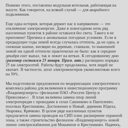
Помимо этого, поставлена модульная котельная, работающая на
мазуте. Как говорится, на всякий случай — для аварийного
подключения.
Еще одна история, которая держит нас в напряжении — это
отключение электроэнергии. Даже в новогоднюю ночь ряд
населенных пунктов в районе оставался без света. Такого я не
припомню! Причина в аномальных погодных условиях. Если в
предыдущие годы зимой всегда случалась оттепель, да не одна, и
снежные шапки, висящие на деревьях, стаивали, то нынешней
зимой ни одной оттепели практически не было: как в середине
декабря снег выпал, так и лежит на ветках. К сегодняшнему дню
(разговор состоялся 25 января. Прим. авт.)
расчищено порядка
25 км электросетей. Работы будут продолжены, хотя людей не
хватает. В частности, штат электромонтеров укомплектован всего
на 50%.
Мы подготовили предложения по модернизации электросетевого
комплекса района для включения в инвестиционную программу
«Владимирэнерго» (филиалом ПАО «Россети Центр и
Приволжье») . В план включена замена опор линий
электропередач с проводами в селах Санниково и Пантелеево,
поселках Крестниково, Достижение и Новый, деревнях Юдиха,
Уваровка, Крячково. В целом ряде населенных пунктов
предлагается замена проводов на СИП плюс расширение охранной
зоны, а также строительство филиалом «Владимирэнерго» новой
линии электроснабжения для Мошачихи и Крестниково. Надеюсь,