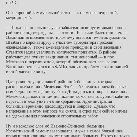
по ЧС.
От непростой коммунальной темы — к не менее непростой,
медицинской.
— Пока официально случаи заболевания вирусом «омикрон» в
районе не подтверждены, — отметил Вячеслав Валентинович. —
Вакцинация населения по-прежнему остается темой актуальной.
Штабы по коронавирусу с участием губернатора проходят
еженедельно, также еженедельно проводим и свои заседания.
Ставится задача увеличить количество привитых. В районе
работают два пункта вакцинации, стационарный — в пос.
Мелехово и передвижной, который обслуживает весь район.
Вакцина поставляется и в ФАПы, так что проблем с вакцинацией
в этой части не вижу.
Идет реконструкция нашей районной больницы, которая
расположена в пос. Мелехово. Чтобы обеспечить прием больных,
освободили помещение турбазы Дома детского творчества в пос.
Мелехово, разместив там поликлиническое звено. Зубной кабинет
перевели в медпункт 7-го микрорайона. Администрация
больницы временно дислоцируется в Коврове. Думаю, что
напряжение в этом вопросе мы сняли, и строители сейчас ничем
не сдержаны для проведения строительных работ.
Ну и несколько слов об Иваново-Эсинской больнице.
Косметический ремонт завершается, и уже в самое ближайшее
время в поликлинике начнут принимать больных. Но это не точка.