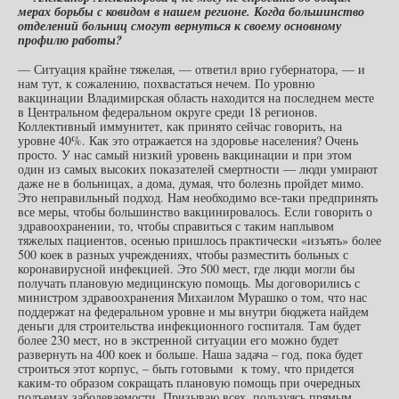
мерах борьбы с ковидом в нашем регионе. Когда большинство
отделений больниц смогут вернуться к своему основному
профилю работы?
— Ситуация крайне тяжелая, — ответил врио губернатора, — и
нам тут, к сожалению, похвастаться нечем. По уровню
вакцинации Владимирская область находится на последнем месте
в Центральном федеральном округе среди 18 регионов.
Коллективный иммунитет, как принято сейчас говорить, на
уровне 40%. Как это отражается на здоровье населения? Очень
просто. У нас самый низкий уровень вакцинации и при этом
один из самых высоких показателей смертности — люди умирают
даже не в больницах, а дома, думая, что болезнь пройдет мимо.
Это неправильный подход. Нам необходимо все-таки предпринять
все меры, чтобы большинство вакцинировалось. Если говорить о
здравоохранении, то, чтобы справиться с таким наплывом
тяжелых пациентов, осенью пришлось практически «изъять» более
500 коек в разных учреждениях, чтобы разместить больных с
коронавирусной инфекцией. Это 500 мест, где люди могли бы
получать плановую медицинскую помощь. Мы договорились с
министром здравоохранения Михаилом Мурашко о том, что нас
поддержат на федеральном уровне и мы внутри бюджета найдем
деньги для строительства инфекционного госпиталя. Там будет
более 230 мест, но в экстренной ситуации его можно будет
развернуть на 400 коек и больше. Наша задача – год, пока будет
строиться этот корпус, – быть готовыми к тому, что придется
каким-то образом сокращать плановую помощь при очередных
подъемах заболеваемости. Призываю всех, пользуясь прямым