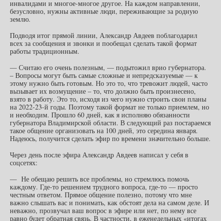
инвалидами и многое-многое другое. На каждом направлении,
безусловно, нужны активные люди, переживающие за родную
землю.
Подводя итог прямой линии, Александр Авдеев поблагодарил
всех за сообщения и звонки и пообещал сделать такой формат
работы традиционным.
— Считаю его очень полезным, — подытожил врио губернатора.
– Вопросы могут быть самые сложные и непредсказуемые — к
этому нужно быть готовым. Но это то, что тревожит людей, часто
вызывает их возмущение – то, что должно быть произнесено,
взято в работу. Это то, исходя из чего нужно строить свои планы
на 2022-23-й годы. Поэтому такой формат не только приемлем, но
и необходим. Прошло 60 дней, как я исполняю обязанности
губернатора Владимирской области. В следующий раз постараемся
такое общение организовать на 100 дней, это середина января.
Надеюсь, получится сделать эфир по времени значительно больше.
Через день после эфира Александр Авдеев написал у себя в
соцсетях:
— Не обещаю решить все проблемы, но стремлюсь помочь
каждому. Где-то решением трудного вопроса, где-то — просто
честным ответом. Прямое общение полезно, потому что мне
важно слышать вас и понимать, как обстоят дела на самом деле. И
неважно, прозвучал ваш вопрос в эфире или нет, по нему все
равно будет обратная связь. В частности, в еженедельных «итогах