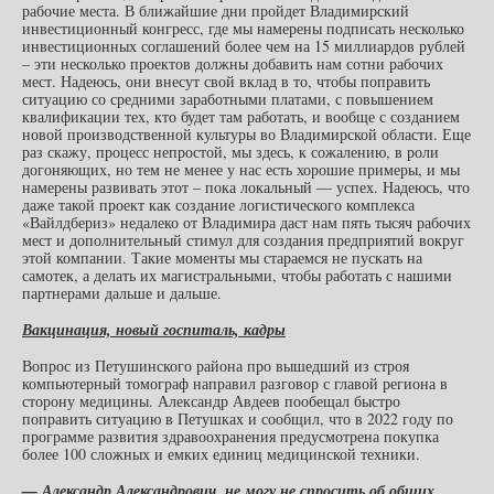
рабочие места. В ближайшие дни пройдет Владимирский
инвестиционный конгресс, где мы намерены подписать несколько
инвестиционных соглашений более чем на 15 миллиардов рублей
– эти несколько проектов должны добавить нам сотни рабочих
мест. Надеюсь, они внесут свой вклад в то, чтобы поправить
ситуацию со средними заработными платами, с повышением
квалификации тех, кто будет там работать, и вообще с созданием
новой производственной культуры во Владимирской области. Еще
раз скажу, процесс непростой, мы здесь, к сожалению, в роли
догоняющих, но тем не менее у нас есть хорошие примеры, и мы
намерены развивать этот – пока локальный — успех. Надеюсь, что
даже такой проект как создание логистического комплекса
«Вайлдбериз» недалеко от Владимира даст нам пять тысяч рабочих
мест и дополнительный стимул для создания предприятий вокруг
этой компании. Такие моменты мы стараемся не пускать на
самотек, а делать их магистральными, чтобы работать с нашими
партнерами дальше и дальше.
Вакцинация, новый госпиталь, кадры
Вопрос из Петушинского района про вышедший из строя
компьютерный томограф направил разговор с главой региона в
сторону медицины. Александр Авдеев пообещал быстро
поправить ситуацию в Петушках и сообщил, что в 2022 году по
программе развития здравоохранения предусмотрена покупка
более 100 сложных и емких единиц медицинской техники.
— Александр Александрович, не могу не спросить об общих