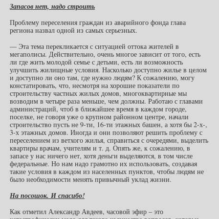
Запасов нет, надо строить
Проблему переселения граждан из аварийного фонда глава
региона назвал одной из самых серьезных.
— Эта тема перекликается с ситуацией оттока жителей в
мегаполисы. Действительно, очень многое зависит от того, есть
ли где жить молодой семье с детьми, есть ли возможность
улучшить жилищные условия. Насколько доступно жилье в целом
и доступно ли оно там, где нужно людям? К сожалению, могу
констатировать, что, несмотря на хорошие показатели по
строительству частных жилых домов, многоквартирные мы
возводим в четыре раза меньше, чем должны. Работаю с главами
администраций, чтоб в ближайшее время в каждом городе,
поселке, не говоря уже о крупном районном центре, начали
строительство пусть не 9-ти, 16-ти этажных башен, а хотя бы 2-х-,
3-х этажных домов. Иногда и они позволяют решить проблему с
переселением из ветхого жилья, справиться с очередями, выделить
квартиры врачам, учителям и т. д. Опять же, к сожалению, в
запасе у нас ничего нет, хотя деньги выделяются, в том числе
федеральные. Но нам надо грамотно их использовать, создавая
такие условия в каждом из населенных пунктов, чтобы людям не
было необходимости менять привычный уклад жизни.
На посошок. И спасибо!
Как отметил Александр Авдеев, часовой эфир – это