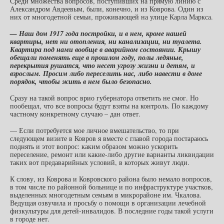
Среди множества вопросов, поступивших на прямую линию с
Александром Авдеевым, были, конечно, и из Коврова. Один из
них от многодетной семьи, проживающей на улице Карла Маркса.
— Наш дом 1917 года постройки, и в нем, кроме нашей
квартиры, нет ни отопления, ни канализации, ни туалета.
Квартира под нами вообще в аварийном состоянии. Крышу
обещали поменять еще в прошлом году, полы ледяные,
перекрытия рушатся, что несет угрозу жизни и детям, и
взрослым. Просим либо переселить нас, либо навести в доме
порядок, чтобы жить в нем было безопасно.
Сразу на такой вопрос врио губернатора ответить не смог. Но
пообещал, что все вопросы будут взяты на контроль. По каждому
частному конкретному случаю – дан ответ.
— Если потребуется мое личное вмешательство, то при
следующем визите в Ковров я вместе с главой города постараюсь
поднять и этот вопрос: каким образом можно ускорить
переселение, ремонт или какие-либо другие варианты ликвидации
таких вот предаварийных условий, в которых живут люди.
К слову, из Коврова и Ковровского района было немало вопросов,
в том числе по районной больнице и по инфраструктуре участков,
выделенных многодетным семьям в микрорайоне им. Чкалова.
Ведущая озвучила и просьбу о помощи в организации лечебной
физкультуры для детей-инвалидов. В последние годы такой услуги
в городе нет.