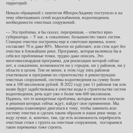
территорий.
Немало обращений с хештегом #ВопросАвдееву поступило и на
тему обветшавших сетей водоснабжения, водоотведения,
необходимости очистных сооружений.
— Эта проблема, я бы сказал, перезревшая, – ответил врио
губернатора. – У нас, к сожалению, большинство таких систем.
Станции очистки построены еще в советские времена, износ
составляет 70 и даже 80%. Многие не работают, или сток идет без
очистки в ближайшие реки. Программу, которая включила бы в
себя все проблемные точки, трудно даже описать. Это
многомиллиардная программа, для реализации которой сейчас
нет, к сожалению, возможности ни у городов, ни у районов, ни у
области в целом. Тем не менее, в этом году пять районов
участвовали в программе по строительству и реконструкции
очистных сооружений, системы водоотведения на сумму более
чем в 100 миллионов рублей. В 2022 году уже 11 районов так или
иначе будут задействованы в очистке воды и строительстве систем
водоотведения, речь идет уже о более чем 600 миллионов.
Надеюсь, что те конкретные проблемы, которые жители озвучили
и решения которых сейчас ждут, найдут свое применение. Мы
намерены планомерно двигаться к тому, чтобы заменить всю
систему очистки и сделать таким образом и наши реки чище, и
воду лучше, и, конечно, там, где есть возможность перебросить
очистные стоки с грунта на очистные сооружения, постараемся
такие перемычки тоже строить.