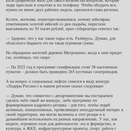
катастрофически мало для такого количества вопросов, которые
люди прислали в соцсетях и по телефону. Чтобы обсудить все,
нужно не менее двух рабочих недель, признался глава региона.
Кстати, жителям, поинтересовавшимся, почему юбилярам,
отметившим золотой юбилей со дня свадьбы, перестали
выплачивать по 50 тысяч рублей, врио губернатора ответил так:
— Здорово, что у нас такие пары есть. Разберусь. Думаю, для
областного бюджета это не такая огромная сумма.
На обращение жителей деревни Митрошино, когда к ним придет
газ, пообещал, что скоро:
— На 2022 год в программе газификации стоят 38 населенных
пунктов – должно быть проведено 265 кустовых газопроводов.
А на вопрос о социальных лифтах (имелся в виду конкурс
«Лидеры России») в нашем регионе сказал следующее:
— Думаю, что совместно с департаментами мы постараемся
сделать либо такой же конкурс, либо программу по
формированию кадрового резерва – для того, чтобы людей
активных, инициативных, проявляющих неподдельный интерес к
своей территории, мы могли включать в этот резерв и в
дальнейшем использовать на разных направлениях. У нас, как
видите, огромное поле для деятельности: это и фермерство, и
культура, и ЖКХ, инфраструктурные проекты, спорт, работа с