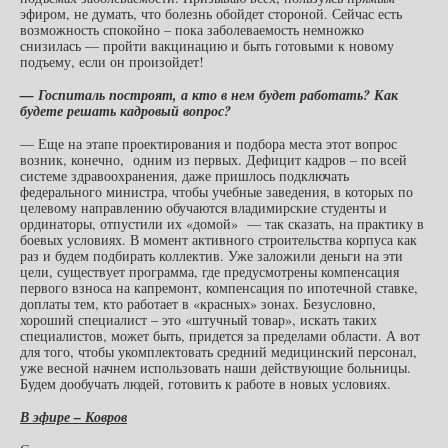
эфиром, не думать, что болезнь обойдет стороной. Сейчас есть
возможность спокойно – пока заболеваемость немножко
снизилась — пройти вакцинацию и быть готовыми к новому
подъему, если он произойдет!
— Госпиталь построят, а кто в нем будет работать? Как
будете решать кадровый вопрос?
— Еще на этапе проектирования и подбора места этот вопрос
возник, конечно, одним из первых. Дефицит кадров – по всей
системе здравоохранения, даже пришлось подключать
федерального министра, чтобы учебные заведения, в которых по
целевому направлению обучаются владимирские студенты и
ординаторы, отпустили их «домой» — так сказать, на практику в
боевых условиях. В момент активного строительства корпуса как
раз и будем подбирать коллектив. Уже заложили деньги на эти
цели, существует программа, где предусмотрены компенсация
первого взноса на капремонт, компенсация по ипотечной ставке,
доплаты тем, кто работает в «красных» зонах. Безусловно,
хороший специалист – это «штучный товар», искать таких
специалистов, может быть, придется за пределами области. А вот
для того, чтобы укомплектовать средний медицинский персонал,
уже весной начнем использовать наши действующие больницы.
Будем дообучать людей, готовить к работе в новых условиях.
В эфире – Ковров