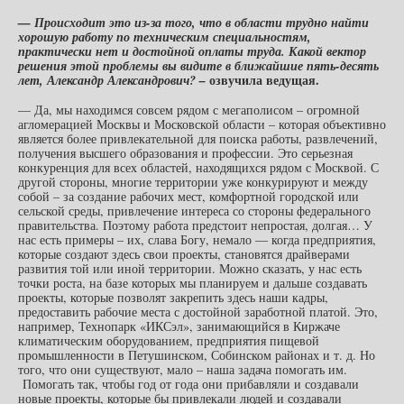
— Происходит это из-за того, что в области трудно найти
хорошую работу по техническим специальностям,
практически нет и достойной оплаты труда. Какой вектор
решения этой проблемы вы видите в ближайшие пять-десять
озвучила ведущая.
лет, Александр Александрович? –
— Да, мы находимся совсем рядом с мегаполисом – огромной
агломерацией Москвы и Московской области – которая объективно
является более привлекательной для поиска работы, развлечений,
получения высшего образования и профессии. Это серьезная
конкуренция для всех областей, находящихся рядом с Москвой. С
другой стороны, многие территории уже конкурируют и между
собой – за создание рабочих мест, комфортной городской или
сельской среды, привлечение интереса со стороны федерального
правительства. Поэтому работа предстоит непростая, долгая… У
нас есть примеры – их, слава Богу, немало — когда предприятия,
которые создают здесь свои проекты, становятся драйверами
развития той или иной территории. Можно сказать, у нас есть
точки роста, на базе которых мы планируем и дальше создавать
проекты, которые позволят закрепить здесь наши кадры,
предоставить рабочие места с достойной заработной платой. Это,
например, Технопарк «ИКСэл», занимающийся в Киржаче
климатическим оборудованием, предприятия пищевой
промышленности в Петушинском, Собинском районах и т. д. Но
того, что они существуют, мало – наша задача помогать им.
Помогать так, чтобы год от года они прибавляли и создавали
новые проекты, которые бы привлекали людей и создавали