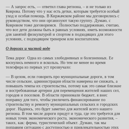
— А запрос есть, — ответил глава региона, – и не только из
Коврова. Потому что у нас есть детки, которым требуется особый
уход и особая помощь. В Киржачском районе мы договорились с
руководством, что они организуют такую группу. Думаю, с
Ковровом тоже договоримся. Полностью поддерживаю, считаю,
что все дети должны быть в равных условиях, иметь возможности
для занятий физкультурой и спортом в подходящих для этого
условиях, с подходящим тренером или воспитателем.
О дорогах и чистой воде
Тема дорог. Одна из самых злободневных и болезненных. Ее
коснулись немного и вскользь. Но тем не менее во время
телеэфира из первых уст прозвучало:
— В целом, если говорить про муниципальные дороги, в том
числе сельские, администрация области намерена не снижать, а
повышать темпы их строительства, потому как это самые близкие
и востребованные артерии для перемещения жителей наших сел,
городов и поселков. В области принимали бюджет, я внес
поправку для того, чтобы увеличить финансирование по
строительству и ремонту муниципальных сельских и городских
дорог. Надеюсь, это будет заметно для жителей всего нашего
региона. В том числе дороги придут и туда, где это требуется для
новых точек экономического роста, экономического развития, –
таких, как: ферма, туристический объект. Думаю, так мы
поправим ситуацию с доступностью и привлекательностью этих