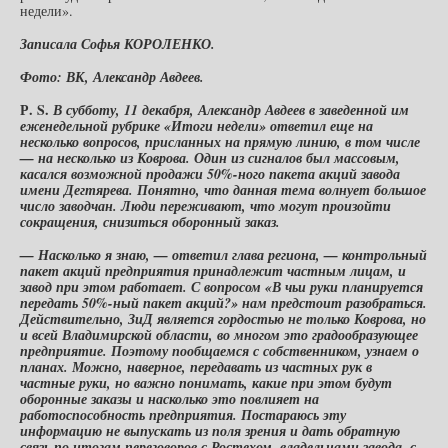
недели».
Записала Софья КОРОЛЕНКО.
Фото: ВК, Александр Авдеев.
Р.
S
.
В субботу, 11 декабря, Александр Авдеев в заведенной им
еженедельной рубрике «Итоги недели» ответил еще на
несколько вопросов, присланных на прямую линию, в том числе
— на несколько из Коврова. Один из сигналов был массовым,
касался возможной продажи 50%-ного пакета акций завода
имени Дегтярева. Понятно, что данная тема волнует большое
число заводчан. Люди переживают, что могут произойти
сокращения, снизиться оборонный заказ.
— Насколько я знаю, — ответил глава региона, — контрольный
пакет акций предприятия принадлежит частным лицам, и
завод при этом работает. С вопросом «В чьи руки планируется
передать 50%-ный пакет акций?» нам предстоит разобраться.
Действительно, ЗиД является гордостью не только Коврова, но
и всей Владимирской области, во многом это градообразующее
предприятие. Поэтому пообщаемся с собственником, узнаем о
планах. Можно, наверное, передавать из частных рук в
частные руки, но важно понимать, какие при этом будут
оборонные заказы и насколько это повлияет на
работоспособность предприятия. Постараюсь эту
информацию не выпускать из поля зрения и дать обратную
связь по итогам переговоров с Ростехом, владельцами завода, с