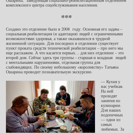
Ошарина, заведующая социально-реабилитационным отделением
комплексного центра соцобслуживания населения.
***
Создано это отделение было в 2008 году. Основная его задача –
социальная реабилитация (и адаптация) людей с ограниченными
возможностями здоровья, а также оказавшихся в трудной
жизненной ситуации. Для последних в отделении существует
пункт проката средств технической реабилитации – про него мы
еще расскажем. А что касается первых… для них отделение – это
второй дом. Сейчас здесь три группы – старшая и младшая людей
с ментальными нарушениями, отдельная группа для
слабовидящих. По своему небольшому «королевству» Татьяна
Ошарина проводит познавательную экскурсию.
— Кухня у
нас учебная.
На ней
проходят
занятия по
кулинарии.
Для наших
подопечных
— одни из
самых
любимых. За