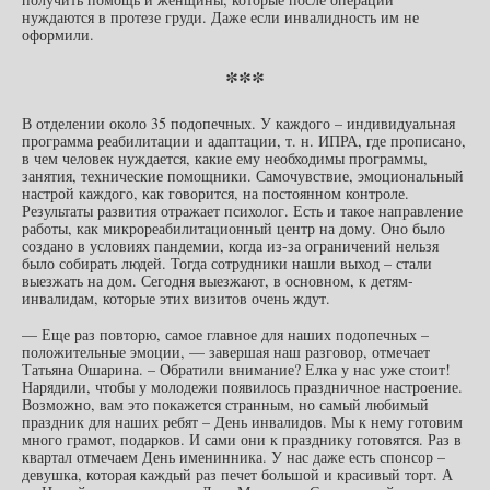
нуждаются в протезе груди. Даже если инвалидность им не
оформили.
***
В отделении около 35 подопечных. У каждого – индивидуальная
программа реабилитации и адаптации, т. н. ИПРА, где прописано,
в чем человек нуждается, какие ему необходимы программы,
занятия, технические помощники. Самочувствие, эмоциональный
настрой каждого, как говорится, на постоянном контроле.
Результаты развития отражает психолог. Есть и такое направление
работы, как микрореабилитационный центр на дому. Оно было
создано в условиях пандемии, когда из-за ограничений нельзя
было собирать людей. Тогда сотрудники нашли выход – стали
выезжать на дом. Сегодня выезжают, в основном, к детям-
инвалидам, которые этих визитов очень ждут.
— Еще раз повторю, самое главное для наших подопечных –
положительные эмоции, — завершая наш разговор, отмечает
Татьяна Ошарина. – Обратили внимание? Елка у нас уже стоит!
Нарядили, чтобы у молодежи появилось праздничное настроение.
Возможно, вам это покажется странным, но самый любимый
праздник для наших ребят – День инвалидов. Мы к нему готовим
много грамот, подарков. И сами они к празднику готовятся. Раз в
квартал отмечаем День именинника. У нас даже есть спонсор –
девушка, которая каждый раз печет большой и красивый торт. А