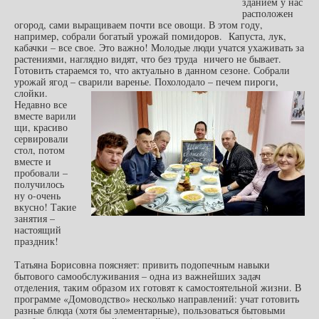
зданием у нас
расположен
огород, сами выращиваем почти все овощи. В этом году,
например, собрали богатый урожай помидоров. Капуста, лук,
кабачки – все свое. Это важно! Молодые люди учатся ухаживать за
растениями, наглядно видят, что без труда ничего не бывает.
Готовить стараемся то, что актуально в данном сезоне. Собрали
урожай ягод – сварили варенье. Похолодало – печем пироги,
слойки.
Недавно все
вместе варили
щи, красиво
сервировали
стол, потом
вместе и
пробовали –
получилось
ну о-очень
вкусно! Такие
занятия –
настоящий
праздник!
Татьяна Борисовна поясняет: привить подопечным навыки
бытового самообслуживания – одна из важнейших задач
отделения, таким образом их готовят к самостоятельной жизни. В
программе «Домоводство» несколько направлений: учат готовить
разные блюда (хотя бы элементарные), пользоваться бытовыми