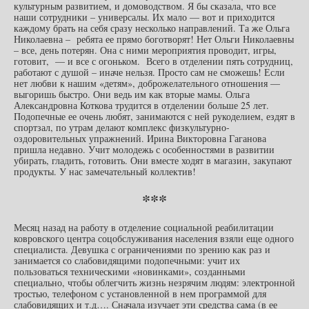
культурным развитием, и домоводством. Я бы сказала, что все
наши сотрудники – универсалы. Их мало — вот и приходится
каждому брать на себя сразу несколько направлений. Та же Ольга
Николаевна – ребята ее прямо боготворят! Нет Ольги Николаевны
– все, день потерян. Она с ними мероприятия проводит, игры,
готовит, — и все с огоньком. Всего в отделении пять сотрудниц,
работают с душой – иначе нельзя. Просто сам не сможешь! Если
нет любви к нашим «детям», доброжелательного отношения —
выгоришь быстро. Они ведь им как вторые мамы. Ольга
Александровна Коткова трудится в отделении больше 25 лет.
Подопечные ее очень любят, занимаются с ней рукоделием, ездят в
спортзал, по утрам делают комплекс физкультурно-
оздоровительных упражнений. Ирина Викторовна Гаганова
пришла недавно. Учит молодежь с особенностями в развитии
убирать, гладить, готовить. Они вместе ходят в магазин, закупают
продукты. У нас замечательный коллектив!
***
Месяц назад на работу в отделение социальной реабилитации
ковровского центра соцобслуживания населения взяли еще одного
специалиста. Девушка с ограничениями по зрению как раз и
занимается со слабовидящими подопечными: учит их
пользоваться техническими «новинками», созданными
специально, чтобы облегчить жизнь незрячим людям: электронной
тростью, телефоном с установленной в нем программой для
слабовидящих и т.д…. Сначала изучает эти средства сама (в ее