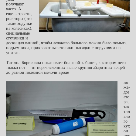
получают
часто. А
еще… трости,
роляторы (это
такие ходунки
на колесиках),
специальные
стульчики и
доски для ванной, чтобы лежачего больного можно было помыть,
подъемники, прикроватные столики, насадки с поручнями на
унитаз.
Татьяна Борисовна показывает большой кабинет, в котором чего
только нет — от перечисленных выше крупногабаритных вещей
до разной полезной мелочи вроде
но
жа-
доз
ато
ра,
так
тил
ьно
го
кух
он
ног