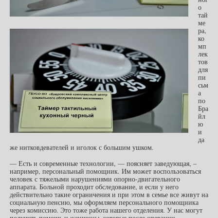
о
тай
ме
ра,
ко
мп
лек
тов
для
пи
сьм
а
по
Бра
йл
ю
и
да
же нитковдевателей и иголок с большим ушком.
— Есть и современные технологии, — поясняет заведующая, –
например, персональный помощник. Им может воспользоваться
человек с тяжелыми нарушениями опорно-двигательного
аппарата. Больной проходит обследование, и если у него
действительно такие ограничения и при этом в семье все живут на
социальную пенсию, мы оформляем персонального помощника
через комиссию. Это тоже работа нашего отделения. У нас могут
получить помощь и женщины, которые после операции