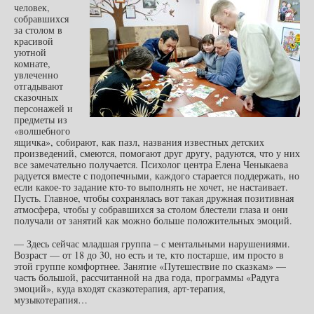
человек,
собравшихся
за столом в
красивой
уютной
комнате,
увлеченно
отгадывают
сказочных
персонажей и
предметы из
«волшебного
ящичка», собирают, как пазл, названия известных детских
произведений, смеются, помогают друг другу, радуются, что у них
все замечательно получается. Психолог центра Елена Ченыкаева
радуется вместе с подопечными, каждого старается поддержать, но
если какое-то задание кто-то выполнять не хочет, не настаивает.
Пусть. Главное, чтобы сохранялась вот такая дружная позитивная
атмосфера, чтобы у собравшихся за столом блестели глаза и они
получали от занятий как можно больше положительных эмоций.
— Здесь сейчас младшая группа – с ментальными нарушениями.
Возраст — от 18 до 30, но есть и те, кто постарше, им просто в
этой группе комфортнее. Занятие «Путешествие по сказкам» —
часть большой, рассчитанной на два года, программы «Радуга
эмоций», куда входят сказкотерапия, арт-терапия,
музыкотерапия…