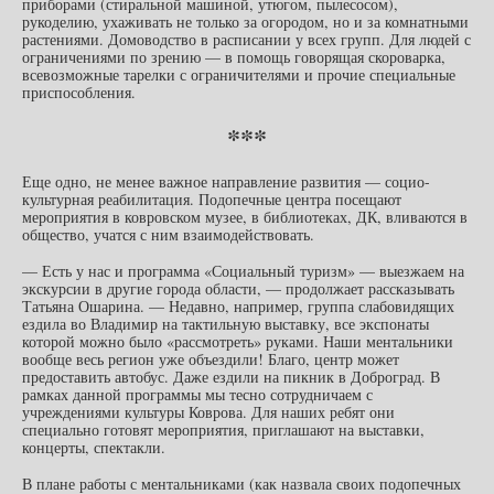
приборами (стиральной машиной, утюгом, пылесосом),
рукоделию, ухаживать не только за огородом, но и за комнатными
растениями. Домоводство в расписании у всех групп. Для людей с
ограничениями по зрению — в помощь говорящая скороварка,
всевозможные тарелки с ограничителями и прочие специальные
приспособления.
***
Еще одно, не менее важное направление развития — социо-
культурная реабилитация. Подопечные центра посещают
мероприятия в ковровском музее, в библиотеках, ДК, вливаются в
общество, учатся с ним взаимодействовать.
— Есть у нас и программа «Социальный туризм» — выезжаем на
экскурсии в другие города области, — продолжает рассказывать
Татьяна Ошарина. — Недавно, например, группа слабовидящих
ездила во Владимир на тактильную выставку, все экспонаты
которой можно было «рассмотреть» руками. Наши ментальники
вообще весь регион уже объездили! Благо, центр может
предоставить автобус. Даже ездили на пикник в Доброград. В
рамках данной программы мы тесно сотрудничаем с
учреждениями культуры Коврова. Для наших ребят они
специально готовят мероприятия, приглашают на выставки,
концерты, спектакли.
В плане работы с ментальниками (как назвала своих подопечных