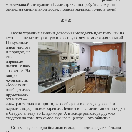
мозжечковой стимуляции Баламетрикс: попробуйте, сохраняя
баланс на специальной доске, попасть мячиком точно в цель!
***
… После утренних занятий довольная молодежь идет пить чай на
кухню — не менее уютную и красивую, чем комната для занятий.
На кухоньке
царят чистота
и порядок, на
столе
нарядные
чашки, к чаю
– печенье. На
вопрос
журналиста:
«Можно ли
пообщаться?»
дружелюбно
отвечают —
«да», рассказывают про то, как собирали в огороде урожай и
варили смородиновое варенье. Делятся впечатлениями от поездки
в Старую аптеку во Владимире. А в конце разговора дружно
сходятся на том, что самое лучшее в центре – это общение.
— Они у нас, как одна большая семья, — подтверждает Татьяна