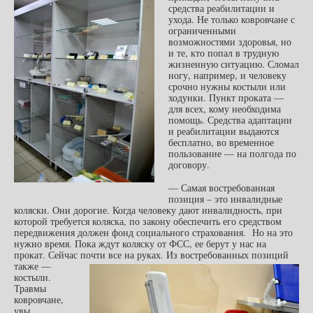
средства реабилитации и
ухода. Не только ковровчане с
ограниченными
возможностями здоровья, но
и те, кто попал в трудную
жизненную ситуацию. Сломал
ногу, например, и человеку
срочно нужны костыли или
ходунки. Пункт проката —
для всех, кому необходима
помощь. Средства адаптации
и реабилитации выдаются
бесплатно, во временное
пользование — на полгода по
договору.
— Самая востребованная
позиция – это инвалидные
коляски. Они дорогие. Когда человеку дают инвалидность, при
которой требуется коляска, по закону обеспечить его средством
передвижения должен фонд социального страхования. Но на это
нужно время. Пока ждут коляску от ФСС, ее берут у нас на
прокат. Сейчас почти все на руках.
Из востребованных позиций
также —
костыли.
Травмы
ковровчане,
увы,