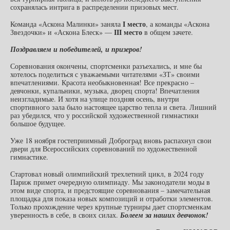
сохранялась интрига в распределении призовых мест.
I
место
Команда «Аскона Малинки» заняла
, а команды «Аскона
III
место
Звездочки» и «Аскона Блеск» —
в общем зачете.
Поздравляем и победителей, и призеров!
Соревнования окончены, спортсменки разъехались, и мне бы
хотелось поделиться с уважаемыми читателями «ЗТ» своими
впечатлениями. Красота необыкновенная! Все прекрасно –
девчонки, купальники, музыка, дворец спорта! Впечатления
неизгладимые. И хотя на улице поздняя осень, внутри
спортивного зала было настоящее царство тепла и света. Лишний
раз убедился, что у российской художественной гимнастики
большое будущее.
Уже 18 ноября гостеприимный Доброград вновь распахнул свои
двери для Всероссийских соревнований по художественной
гимнастике.
Стартовал новый олимпийский трехлетний цикл, в 2024 году
Париж примет очередную олимпиаду. Мы законодатели моды в
этом виде спорта, и предстоящие соревнования – замечательная
площадка для показа новых композиций и отработки элементов.
Только прохождение через крупные турниры дает спортсменкам
уверенность в себе, в своих силах.
Болеем за наших девчонок!