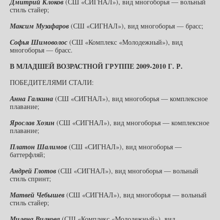
Дмитрий Клоков
(СШ «СИГНАЛ»), вид многоборья — вольный
стиль стайер;
Максим Музафаров
(СШ «СИГНАЛ»), вид многоборья — брасс;
Софья Шимоволос
(СШ «Комплекс «Молодежный»), вид
многоборья — брасс.
В МЛАДШЕЙ ВОЗРАСТНОЙ ГРУППЕ 2009-2010 Г. Р.
ПОБЕДИТЕЛЯМИ СТАЛИ:
Анна Галкина
(СШ «СИГНАЛ»), вид многоборья — комплексное
плавание;
Ярослав Хозин
(СШ «СИГНАЛ»), вид многоборья — комплексное
плавание;
Платон Шалимов
(СШ «СИГНАЛ»), вид многоборья —
баттерфляй;
Андрей Глотов
(СШ «СИГНАЛ»), вид многоборья — вольный
стиль спринт;
Матвей Чебышев
(СШ «СИГНАЛ»), вид многоборья — вольный
стиль стайер;
Милена Вилкова
(СШ «Комплекс «Молодежный»), вид