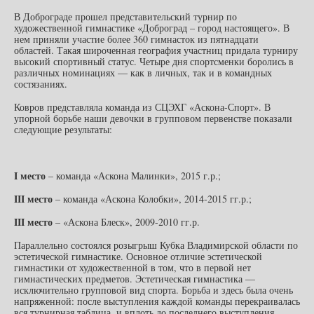
В Доброграде прошел представительский турнир по
художественной гимнастике «Доброград – город настоящего». В
нем приняли участие более 360 гимнасток из пятнадцати
областей. Такая широченная география участниц придала турниру
высокий спортивный статус. Четыре дня спортсменки боролись в
различных номинациях — как в личных, так и в командных
состязаниях.
Ковров представляла команда из СЦЭХГ «Аскона-Спорт». В
упорной борьбе наши девочки в групповом первенстве показали
следующие результаты:
I
место
– команда «Аскона Малинки», 2015 г.р.;
III
место
– команда «Аскона Колобки», 2014-2015 гг.р.;
III
место
– «Аскона Блеск», 2009-2010 гг.р.
Параллельно состоялся розыгрыш Кубка Владимирской области по
эстетической гимнастике. Основное отличие эстетической
гимнастики от художественной в том, что в первой нет
гимнастических предметов. Эстетическая гимнастика —
исключительно групповой вид спорта. Борьба и здесь была очень
напряженной: после выступления каждой команды перекраивалась
вся турнирная таблица, и вплоть до последнего выступления