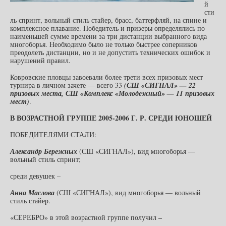
й
сти
ль спринт, вольный стиль стайер, брасс, баттерфляй, на спине и
комплексное плавание. Победитель и призеры определялись по
наименьшей сумме времени за три дистанции выбранного вида
многоборья. Необходимо было не только быстрее соперников
преодолеть дистанции, но и не допустить технических ошибок и
нарушений правил.
Ковровские пловцы завоевали более трети всех призовых мест
турнира в личном зачете — всего 33
(СШ «СИГНАЛ» — 22
призовых места, СШ «Комплекс «Молодежный» — 11 призовых
мест)
.
В ВОЗРАСТНОЙ ГРУППЕ 2005-2006 Г. Р. СРЕДИ ЮНОШЕЙ
ПОБЕДИТЕЛЯМИ СТАЛИ:
Александр Бережных
(СШ «СИГНАЛ»), вид многоборья —
вольный стиль спринт;
среди девушек –
Анна Маслова
(СШ «СИГНАЛ»), вид многоборья — вольный
стиль стайер.
–
«СЕРЕБРО» в этой возрастной группе получил