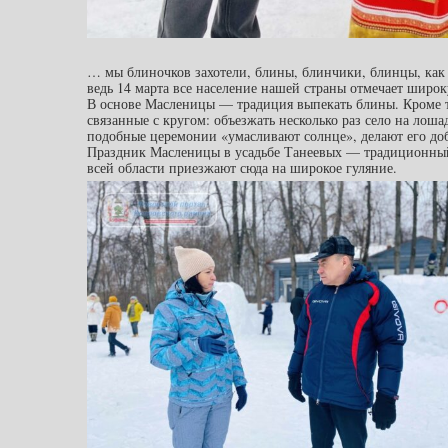
… мы блиночков захотели, блины, блинчики, блинцы, как 
ведь 14 марта все население нашей страны отмечает шир
В основе Масленицы — традиция выпекать блины. Кроме то
связанные с кругом: объезжать несколько раз село на лошад
подобные церемонии «умасливают солнце», делают его доб
Праздник Масленицы в усадьбе Танеевых — традиционный.
всей области приезжают сюда на широкое гуляние.