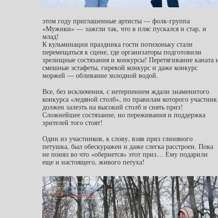
этом году приглашенные артисты — фолк-группа
«Мужики» — зажгли так, что в пляс пускался и стар, и
млад!
К кульминации праздника гости потихоньку стали
перемещаться к сцене, где организаторы подготовили
зрелищные состязания и конкурсы! Перетягивание каната 
смешные эстафеты, гиревой конкурс и даже конкурс
моржей — обливание холодной водой.
Все, без исключения, с нетерпением ждали знаменитого
конкурса «ледяной столб», по правилам которого участник
должен залезть на высокий столб и снять приз!
Сложнейшее состязание, но переживания и поддержка
зрителей того стоят!
Один из участников, к слову, взяв приз глиняного
петушка, был обескуражен и даже слегка расстроен. Пока
не понял во что «обернется» этот приз… Ему подарили
еще и настоящего, живого петуха!