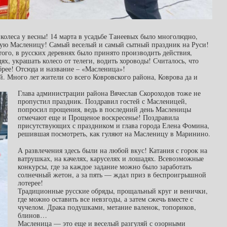
колеса у весны! 14 марта в усадьбе Танеевых было многолюдно,
окую Масленицу! Самый веселый и самый сытный праздник на Руси!
го, в русских деревнях было принято производить действия,
ях, украшать колесо от телеги, водить хороводы! Считалось, что
рее! Отсюда и название – «Масленица»!
 Много лет жители со всего Ковровского района, Коврова да и
Глава администрации района Вячеслав Скороходов тоже не
пропустил праздник. Поздравил гостей с Масленицей,
попросил прощения, ведь в последний день Масленицы
отмечают еще и Прощеное воскресенье! Поздравила
присутствующих с праздником и глава города Елена Фомина,
решившая посмотреть, как гуляют на Масленицу в Маринино.
А развлечения здесь были на любой вкус! Катания с горок на
ватрушках, на качелях, каруселях и лошадях. Всевозможные
конкурсы, где за каждое задание можно было заработать
солнечный жетон, а за пять — ждал приз в беспроигрышной
лотерее!
Традиционные русские обряды, прощальный круг и венички,
где можно оставить все невзгоды, а затем сжечь вместе с
чучелом. Драка подушками, метание валенок, топориков,
блинов…
Масленица — это еще и веселый разгуляй с озорными