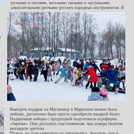
шутками и песнями, веселыми танцами и частушками,
зажигательными ритмами русских народных инструментов. В
и
Выиграть подарок на Масленицу в Маринино можно было
любому, достаточно было просто приобрести входной билет.
Подарочные наборы с продукцией подготовила агрофирма
«Заречье». Они достались счастливчикам, чьи номера билетов
вытащили зрители.
Правда, на этом сюрпризы не закончились. Аукцион «кот в