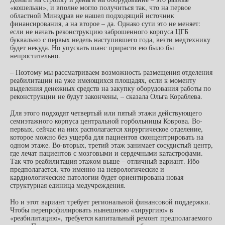
«кошельки», и вполне могло получиться так, что на первое
областной Минздрав не нашел подходящий источник
финансирования, а на второе – да. Однако сути это не меняет:
если не начать реконструкцию заброшенного корпуса ЦГБ
буквально с первых недель наступившего года, везти медтехнику
будет некуда. Но упускать шанс прирасти ею было бы
непростительно.
– Поэтому мы рассматриваем возможность размещения отделения
реабилитации на уже имеющихся площадях, если к моменту
выделения денежных средств на закупку оборудования работы по
реконструкции не будут закончены, – сказала Ольга Кораблева.
Для этого подходят четвертый или пятый этажи действующего
семиэтажного корпуса центральной горбольницы Коврова. Во-
первых, сейчас на них располагается хирургическое отделение,
которое можно без ущерба для пациентов сконцентрировать на
одном этаже. Во-вторых, третий этаж занимает сосудистый центр,
где лечат пациентов с мозговыми и сердечными катастрофами.
Так что реабилитация этажом выше – отличный вариант. Ибо
предполагается, что именно на неврологические и
кардиологические патологии будет ориентирована новая
структурная единица медучреждения.
Но и этот вариант требует региональной финансовой поддержки.
Чтобы перепрофилировать нынешнюю «хирургию» в
«реабилитацию», требуется капитальный ремонт предполагаемого