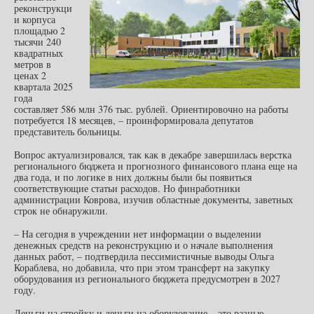
реконструкци
и корпуса
площадью 2
тысячи 240
квадратных
метров в
ценах 2
квартала 2025
года
составляет 586 млн 376 тыс. рублей. Ориентировочно на работы
потребуется 18 месяцев, – проинформировала депутатов
представитель больницы.
Вопрос актуализировался, так как в декабре завершилась верстка
регионального бюджета и прогнозного финансового плана еще на
два года, и по логике в них должны были бы появиться
соответствующие статьи расходов. Но финработники
администрации Коврова, изучив областные документы, заветных
строк не обнаружили.
– На сегодня в учреждении нет информации о выделении
денежных средств на реконструкцию и о начале выполнения
данных работ, – подтвердила пессимистичные выводы Ольга
Кораблева, но добавила, что при этом трансферт на закупку
оборудования из регионального бюджета предусмотрен в 2027
году.
Деньги на стройку и деньги на оборудование – это разные