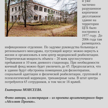
и уже
частично
разрушенное
кирпичное
двухэтажное
здание на
территории
ЦГБ было
построено в
1977 году. До
2006 года там
размещалось
инфекционное отделение. По задумке руководства больницы и
регионального минздрава, пустующий корпус можно вернуть к
жизни и организовать в нем центр медицинской реабилитации.
Теоретическая мощность объекта – 20 коек круглосуточного
пребывания и 10 коек дневного стационара. При необходимости
коечный фонд можно будет увеличить до 45. Предполагается, что
в здании будут обустроены помещения для физиотерапии,
социальной адаптации и физической реабилитации, групповой и
психологической коррекции, тренажерные залы. В штат центра
потребуются 65 сотрудников, в том числе 18 врачей.
Екатерина МОИСЕЕВА.
Фото автора, иллюстрация – из проекта архитектурного бюро
«Абсолют Проект».