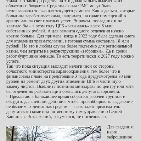
этажа. По закону, средства на это должны быть выделены из
областного бюджета. Средства фонда ОМС могут быть
использованы только для текущего ремонта. Как и деньги, которые
больница зарабатывает сама, например, на сдаче помещений в
аренду или за счет платных услуг. Впрочем, последних и не
хватило бы – в этом году ЦГБ «разжилась» всего 8 млн
собственных рублей. А для ремонта одного отделения нужно
кратно больше. Для примера: когда в 2022 году была сделана смета
для отделения травматологии, итоговая сумма составила 18 млн
рублей. Но это в любом случае более подъемно для региональной
казны, чем затраты на реконструкцию «заброшки». Да и сроки
работ будут явно меньше. То есть теоретически к 2027 году можно
успеть.
Так что пока ситуация выглядит нелогичной со стороны
областного министерства здравоохранения, тем более что в
финансовом плане на предстоящие 3 года предусмотрены 80 млн
рублей на ремонт двух других отделений ЦГБ и частичную
замену лифтов. Выяснить позицию минздрава по центру или хотя
бы отделению реабилитации обязались депутаты горсовета.
– Предлагаю в ближайшее время собраться рабочей группой и
обсудить дальнейшие действия, чтобы пролоббировать выделение
необходимых денежных средств, – высказался председатель
депутатского комитета по местному самоуправлению Сергей
Кашицын. Возражений, разумеется, не последовало.
Для сведения:
ныне
заброшенное