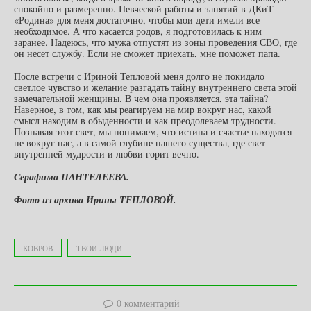
спокойно и размеренно. Певческой работы и занятий в ДКиТ
«Родина» для меня достаточно, чтобы мои дети имели все
необходимое. А что касается родов, я подготовилась к ним
заранее. Надеюсь, что мужа отпустят из зоны проведения СВО, где
он несет службу. Если не сможет приехать, мне поможет папа.
После встречи с Ириной Тепловой меня долго не покидало
светлое чувство и желание разгадать тайну внутреннего света этой
замечательной женщины. В чем она проявляется, эта тайна?
Наверное, в том, как мы реагируем на мир вокруг нас, какой
смысл находим в обыденности и как преодолеваем трудности.
Познавая этот свет, мы понимаем, что истина и счастье находятся
не вокруг нас, а в самой глубине нашего существа, где свет
внутренней мудрости и любви горит вечно.
Серафима ПАНТЕЛЕЕВА.
Фото из архива Ирины ТЕПЛОВОЙ.
КОВРОВ
ТВОИ ЛЮДИ
0 комментарий