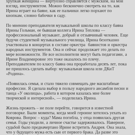
хрупкая женщина — виртуозно справляется с мужским, на мой
взгляд, инструментом. Можно бесконечно смотреть на то, как
Ирина играет на баяне, как ее пальчики легко порхают по
кнопкам, словно бабочки в саду.
По мнению преподавателя музыкальной школы по классу баяна
Ирины Гольман, ее бывшая коллега Ирина Теплова —
профессиональный музыкант, добрый и отзывчивый человек. Еще
будучи студенткой музыкального училища, Ирина безотказно
участвовала в концертах в составе оркестра баянистов и оркестра
народных инструментов. Она и сейчас продолжает это делать по
мере возможности. Не все исполнители могут быть педагогами, а
Ирине Владимировне это тоже оказалось по плечу.
Преподавателем по классу баяна она проработала десять лет, пока
не пришлось сделать выбор: музыкальная школа или ДКиТ
«Родина».
«Появилась семья, и стало тяжело совмещать две масштабные
профессии. Я сделала выбор в пользу народного ансамбля песни и
танца «У околицы», работа в котором казалась мне более
творческой и интересной», — поделилась Ирина.
Жизнь прожить – не поле перейти, говорится в известной
поговорке. Были моменты, когда моей героине хотелось уехать из
Коврова. Вопрос – куда? Мама погибла, у отца появилась другая
семья. Годы уходили, а личное счастье задерживалось. Наверное,
судьбой было предначертано Ирине встретить Андрея. Она знала,
что у будущего мужа есть сын от первого брака. Да разве это