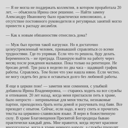
— Я не могла не поддержать коллектив, в котором проработала 20
лет, — объяснила Ирина свое решение. — Найти замену
Александру Ивановичу было практически невозможно, а
отсутствие постоянного руководителя и регулярных занятий могло
привести к распаду ансамбля.
— Как к новым обязанностям отнеслись дома?
— Муж был против такой нагрузки. Но я достаточно
целеустремленный человек, привыкший справляться со всеми
трудностями. Где-то упрямая. Если что-то решила, буду делать.
Беременность – не преграда. Планирую выйти на работу через
месяц после рождения малышки. Пока только на репетиции. Не
бросаю детей. Три раза в неделю по два часа – щадящий график
работы. Справлюсь. Тем более что уже нашла няню. Если честно,
не могу сидеть без дела и оставаться долго без любимой работы.
Я еще в церкви пою! — заметив мои сомнения, с улыбкой
добавила Ирина Владимировна, — стараюсь ходить на все службы
и отпевания. 20 лет назад, когда меня пригласили петь в храме,
было непросто – непривычные для меня тексты, незнакомые
партии, приходилось брать ноты домой и разучивать под баян. Все
приходит с опытом. Сейчас, если надо, я могу спеть и прочитать
тексты на церковно-славянском языке. Я верю в божественную
силу. В храме Благовещения Пресвятой Богородицы бываю
практически каждый день. Мне нравится, когда звучит красивое
многоголосье, когда в храме немного народу, а службы проходят