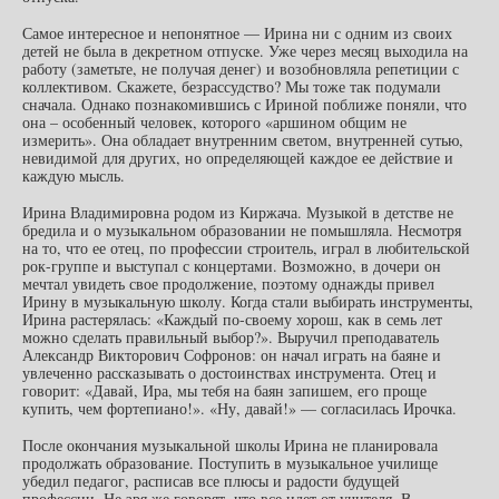
Самое интересное и непонятное — Ирина ни с одним из своих
детей не была в декретном отпуске. Уже через месяц выходила на
работу (заметьте, не получая денег) и возобновляла репетиции с
коллективом. Скажете, безрассудство? Мы тоже так подумали
сначала. Однако познакомившись с Ириной поближе поняли, что
она – особенный человек, которого «аршином общим не
измерить». Она обладает внутренним светом, внутренней сутью,
невидимой для других, но определяющей каждое ее действие и
каждую мысль.
Ирина Владимировна родом из Киржача. Музыкой в детстве не
бредила и о музыкальном образовании не помышляла. Несмотря
на то, что ее отец, по профессии строитель, играл в любительской
рок-группе и выступал с концертами. Возможно, в дочери он
мечтал увидеть свое продолжение, поэтому однажды привел
Ирину в музыкальную школу. Когда стали выбирать инструменты,
Ирина растерялась: «Каждый по-своему хорош, как в семь лет
можно сделать правильный выбор?». Выручил преподаватель
Александр Викторович Софронов: он начал играть на баяне и
увлеченно рассказывать о достоинствах инструмента. Отец и
говорит: «Давай, Ира, мы тебя на баян запишем, его проще
купить, чем фортепиано!». «Ну, давай!» — согласилась Ирочка.
После окончания музыкальной школы Ирина не планировала
продолжать образование. Поступить в музыкальное училище
убедил педагог, расписав все плюсы и радости будущей
профессии. Не зря же говорят, что все идет от учителя. В