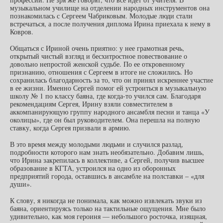
музыкальном училище на отделении народных инструментов она
познакомилась с Сергеем Чабриковым. Молодые люди стали
встречаться, а после получения диплома Ирина приехала к нему в
Ковров.
Общаться с Ириной очень приятно: у нее грамотная речь,
открытый чистый взгляд и бесхитростное повествование о
довольно непростой женской судьбе. По ее откровенному
признанию, отношения с Сергеем в итоге не сложились. Но
сохранилась благодарность за то, что он принял искреннее участие
в ее жизни. Именно Сергей помог ей устроиться в музыкальную
школу № 1 по классу баяна, где когда-то учился сам. Благодаря
рекомендациям Сергея, Ирину взяли совместителем в
аккомпанирующую группу народного ансамбля песни и танца «У
околицы», где он был руководителем. Она перешла на полную
ставку, когда Сергея призвали в армию.
В это время между молодыми людьми и случился разлад,
подробности которого нам знать необязательно. Добавим лишь,
что Ирина закрепилась в коллективе, а Сергей, получив высшее
образование в КГТА, устроился на одно из оборонных
предприятий города, оставшись в ансамбле на полставки – «для
души».
К слову, я никогда не понимала, как можно извлекать звуки из
баяна, ориентируясь только на тактильные ощущения. Мне было
удивительно, как моя героиня — небольшого росточка, изящная,