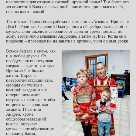
препятствие для создания крепкой, дружной семьи? Тем более что
десятилетний Влад с первых дней знакомства привязался к ней,
стал называть мамой.
Так и жили. Глава семьи работал в компании «Аскона», Ирина – в
ДКиТ «Родина». Старший Влад учился в общеобразовательной и
музыкальной школе, в свободное от занятий время помогал по
дому, заботился о младшем Андрюше, а затем и Лизе. Когда они
подросли – провожал их на занятия в кружки, учил с ними уроки.
Всякое бывало в семье, как
и в любой другой. От
необдуманных поступков
удерживали дети, которых
Ирина любит больше
жизни. Вырос и
повзрослел старший сын,
сегодня он учится в
военной академии и с
нетерпением ждет
очередных каникул, чтобы
встретиться с родными
людьми. 11-летний
Андрей, кроме
общеобразовательной
школы, получает
музыкальное образование
по классу баяна,