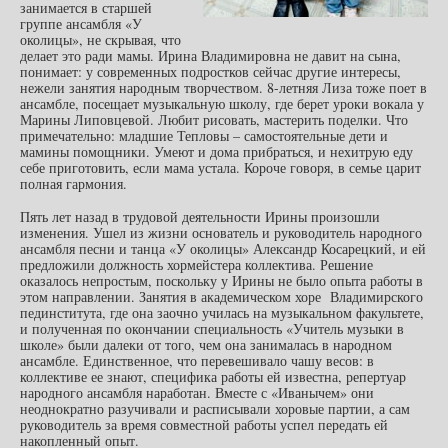
занимается в старшей
группе ансамбля «У
околицы», не скрывая, что
делает это ради мамы. Ирина Владимировна не давит на сына,
понимает: у современных подростков сейчас другие интересы,
нежели занятия народным творчеством. 8-летняя Лиза тоже поет в
ансамбле, посещает музыкальную школу, где берет уроки вокала у
Марины Липовцевой. Любит рисовать, мастерить поделки. Что
примечательно: младшие Тепловы – самостоятельные дети и
мамины помощники. Умеют и дома прибраться, и нехитрую еду
себе приготовить, если мама устала. Короче говоря, в семье царит
полная гармония.
Пять лет назад в трудовой деятельности Ирины произошли
изменения. Ушел из жизни основатель и руководитель народного
ансамбля песни и танца «У околицы» Александр Косарецкий, и ей
предложили должность хормейстера коллектива. Решение
оказалось непростым, поскольку у Ирины не было опыта работы в
этом направлении. Занятия в академическом хоре Владимирского
пединститута, где она заочно училась на музыкальном факультете,
и полученная по окончании специальность «Учитель музыки в
школе» были далеки от того, чем она занималась в народном
ансамбле. Единственное, что перевешивало чашу весов: в
коллективе ее знают, специфика работы ей известна, репертуар
народного ансамбля наработан. Вместе с «Иванычем» они
неоднократно разучивали и расписывали хоровые партии, а сам
руководитель за время совместной работы успел передать ей
накопленный опыт.