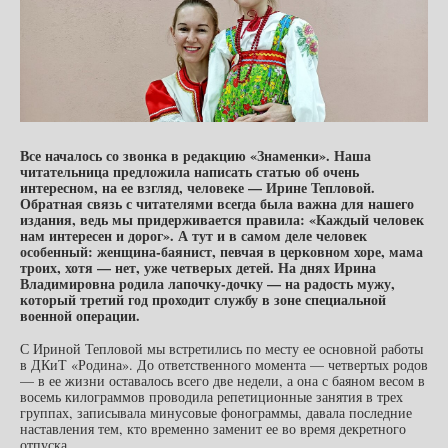
Все началось со звонка в редакцию «Знаменки». Наша
читательница предложила написать статью об очень
интересном, на ее взгляд, человеке — Ирине Тепловой.
Обратная связь с читателями всегда была важна для нашего
издания, ведь мы придерживается правила: «Каждый человек
нам интересен и дорог». А тут и в самом деле человек
особенный: женщина-баянист, певчая в церковном хоре, мама
троих, хотя — нет, уже четверых детей. На днях Ирина
Владимировна родила лапочку-дочку — на радость мужу,
который третий год проходит службу в зоне специальной
военной операции.
С Ириной Тепловой мы встретились по месту ее основной работы
в ДКиТ «Родина». До ответственного момента — четвертых родов
— в ее жизни оставалось всего две недели, а она с баяном весом в
восемь килограммов проводила репетиционные занятия в трех
группах, записывала минусовые фонограммы, давала последние
наставления тем, кто временно заменит ее во время декретного
отпуска.