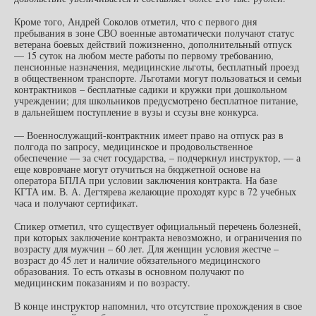
Кроме того, Андрей Соколов отметил, что с первого дня
пребывания в зоне СВО военные автоматически получают статус
ветерана боевых действий пожизненно, дополнительный отпуск
— 15 суток на любом месте работы по первому требованию,
пенсионные назначения, медицинские льготы, бесплатный проезд
в общественном транспорте. Льготами могут пользоваться и семьи
контрактников – бесплатные садики и кружки при дошкольном
учреждении; для школьников предусмотрено бесплатное питание,
в дальнейшем поступление в вузы и ссузы вне конкурса.
— Военнослужащий-контрактник имеет право на отпуск раз в
полгода по запросу, медицинское и продовольственное
обеспечение — за счет государства, – подчеркнул инструктор, — а
еще ковровчане могут отучиться на бюджетной основе на
оператора БПЛА при условии заключения контракта. На базе
КГТА им. В. А. Дегтярева желающие проходят курс в 72 учебных
часа и получают сертификат.
Спикер отметил, что существует официальный перечень болезней,
при которых заключение контракта невозможно, и ограничения по
возрасту для мужчин – 60 лет. Для женщин условия жестче –
возраст до 45 лет и наличие обязательного медицинского
образования. То есть отказы в основном получают по
медицинским показаниям и по возрасту.
В конце инструктор напомнил, что отсутствие прохождения в свое