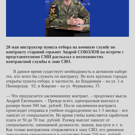
28 мая инструктор пункта отбора на военную службу по
контракту старший сержант Андрей СОКОЛОВ на встрече с
представителями СМИ рассказал о возможностях
контрактной службы в зоне СВО.
В данное время существует необходимость в активном наборе
тех, кто хотел бы служить по контракту. Во всех крупных городах
открыты пункты отбора: в частности, во Владимире – на ул. 1-я
Пионерская, 92; в Коврове – на ул. Фурманова, 33.
— Что предлагается заключившему контракт, – продолжил мысль
Андрей Евгеньевич. – Прежде всего, единоразовая выплата в
размере более 500 тыс. рублей. После заключения контракта
происходит отправка в учебное подразделение на 1-3 месяца – все
зависит от специальности. Во время учебы начисляется заработная
плата от 50 до 70 тыс. рублей. Размер выплат зависит от
специальности, занимаемой должности, звания, выслуги и т. п.
Как только контрактник отправляется в зону СВО, его денежное
довольствие увеличивается и составляет более 210 тыс. рублей.