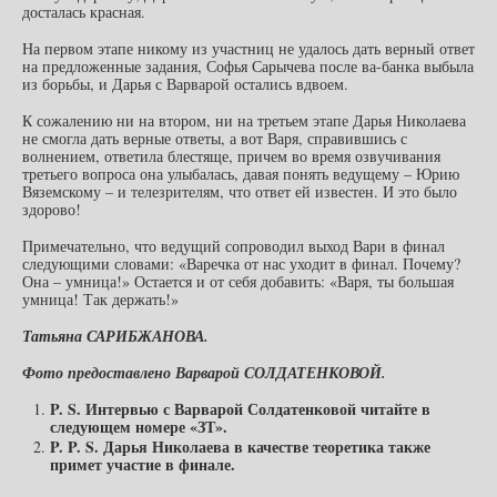
досталась красная.
На первом этапе никому из участниц не удалось дать верный ответ
на предложенные задания, Софья Сарычева после ва-банка выбыла
из борьбы, и Дарья с Варварой остались вдвоем.
К сожалению ни на втором, ни на третьем этапе Дарья Николаева
не смогла дать верные ответы, а вот Варя, справившись с
волнением, ответила блестяще, причем во время озвучивания
третьего вопроса она улыбалась, давая понять ведущему – Юрию
Вяземскому – и телезрителям, что ответ ей известен. И это было
здорово!
Примечательно, что ведущий сопроводил выход Вари в финал
следующими словами: «Варечка от нас уходит в финал. Почему?
Она – умница!» Остается и от себя добавить: «Варя, ты большая
умница! Так держать!»
Татьяна САРИБЖАНОВА.
Фото предоставлено Варварой СОЛДАТЕНКОВОЙ.
P
.
S
. Интервью с Варварой Солдатенковой читайте в
следующем номере «ЗТ».
P
.
P
.
S
. Дарья Николаева в качестве теоретика также
примет участие в финале.