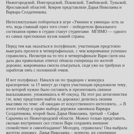
Нижегородской, Новгородской, Псковской, Тамбовской, Тульской,
Ярославской областей. Ковров представляли Дарья Николаева и
Варвара Солдатенкова.
Интеллектуально побороться в игре «Умники и умницы» есть за
что, ведь главный приз того стоит – победители финального
состязания прямо в студии станут студентами МГИМО — одного
из самых престижных вузов нашей страны.
Перед тем как оказаться в полуфинале, участницам предстояло
выиграть прологи в четвертьфиналах, с чем ковровчанки успешно
справились. Несмотря на то что в четвертьфинале Варю (хотя она
дала два правильных ответа) обошла соперница по желтой
дорожке, ковровчанка смогла отыграться, сидя уже на трибунах и
заработав пять с половиной очков.
И вот полуфинал. Начался он по традиции с конкурса
красноречия: за 15 минут до старта участницам предложили тему,
по которой нужно было составить и презентовать связное
высказывание, уложившись в 40 секунд. На этот раз антагонистки
(те, кому предстояло выйти на дорожки) делились своими
мыслями по теме: «Я ожидаю от искусственного интеллекта…» В
итоге победу и право выбора дорожки завоевала Варвара
Солдатенкова, второй была Дарья Николаева, третьей – Софья
Сарычева из Нижегородской области. Можно только представить,
сколько внутренних сил стоило Варе сохранять внешнее
спокойствие и самообладание! Молодец, справилась! Она выбрала
желтую дорожку, Дарья Николаева – зеленую, их сопернице