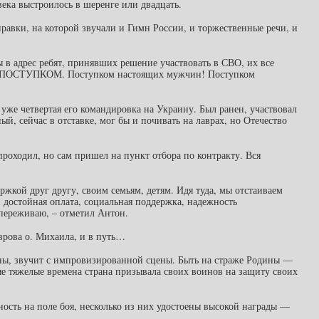
века выстроилось в шеренге или двадцать.
правки, на которой звучали и Гимн России, и торжественные речи, и
ы в адрес ребят, принявших решение участвовать в СВО, их все
 их ПОСТУПКОМ. Поступком настоящих мужчин! Поступком
уже четвертая его командировка на Украину. Был ранен, участвовал
й, сейчас в отставке, мог бы и почивать на лаврах, но Отечество
оходил, но сам пришел на пункт отбора по контракту. Вся
жкой друг другу, своим семьям, детям. Идя туда, мы отстаиваем
и достойная оплата, социальная поддержка, надежность
 переживаю, – отметил Антон.
врова о. Михаила, и в путь…
ы, звучит с импровизированной сцены. Быть на страже Родины —
мые тяжелые времена страна призывала своих воинов на защиту своих
ость на поле боя, несколько из них удостоены высокой награды —