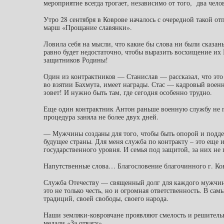
мероприятие всегда трогает, независимо от того, два чело
Утро 28 сентября в Коврове началось с очередной такой от
марш «Прощание славянки».
Ловила себя на мысли, что какие бы слова ни были сказан
равно будет недостаточно, чтобы выразить восхищение
защитников Родины!
Один из контрактников — Станислав — рассказал, что это 
во взятии Бахмута, имеет награды. Стас — кадровый военны
зовет! И нужно быть там, где сегодня особенно трудно.
Еще один контрактник Антон раньше военную службу не пр
процедура заняла не более двух дней.
— Мужчины созданы для того, чтобы быть опорой и поддер
будущее страны. Для меня служба по контракту – это еще 
государственного уровня. И семья под защитой, за них не
Напутственные слова… Благословение благочинного г. Ко
Служба Отечеству — священный долг для каждого мужчин
это не только честь, но и огромная ответственность. В са
традиций, своей свободы, своего народа.
Наши земляки-ковровчане проявляют смелость и решительн
медали «За отвагу».