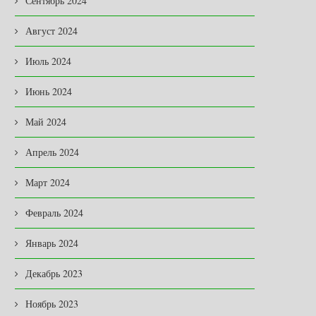
Сентябрь 2024
Август 2024
Июль 2024
Июнь 2024
Май 2024
Апрель 2024
Март 2024
Февраль 2024
Январь 2024
ВРАЖЕСКИЕ ДРОНЫ
ПОДУМАЛИ, ЧТО ТРОИХ 
Декабрь 2023
ЗАПУТЫВАЮТСЯ В СЕТЯХ
ВСЕ-ТАКИ МАЛОВАТО…
СВОИМИ «КРЫЛЫШКАМИ» …
Ноябрь 2023
09.07.2026