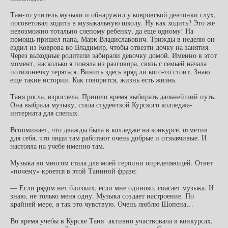
Там-то учитель музыки и обнаружил у ковровской девчонки слух,
посоветовал ходить в музыкальную школу. Ну как ходить? Это же
невозможно тотально слепому ребенку, да еще одному! На
помощь пришел папа, Марк Владиславович. Трижды в неделю он
ездил из Коврова во Владимир, чтобы отвезти дочку на занятия.
Через выходные родители забирали девочку домой. Именно в этот
момент, насколько я поняла из разговора, связь с семьей начала
потихонечку теряться. Винить здесь вряд ли кого-то стоит. Знаю
еще такие истории. Как говорится, жизнь есть жизнь.
Таня росла, взрослела. Пришло время выбирать дальнейший путь.
Она выбрала музыку, стала студенткой Курского колледжа-
интерната для слепых.
Вспоминает, что дважды была в колледже на конкурсе, отметив
для себя, что люди там работают очень добрые и отзывчивые. И
настояла на учебе именно там.
Музыка во многом стала для моей героини определяющей. Ответ
«почему» кроется в этой Таниной фразе:
— Если рядом нет близких, если мне одиноко, спасает музыка. И
знаю, не только меня одну. Музыка создает настроение. По
крайней мере, я так это чувствую. Очень люблю Шопена…
Во время учебы в Курске Таня активно участвовала в конкурсах,