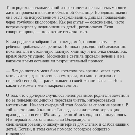
Таня родилась семимесячной и практически первые семь месяцев
жизни провела в кювезе в областной больнице. Ее «донашивали»:
она была на искусственном вскармливании, дышала подаваемым
через трубочки кислородом. Как результат — осложнение, часто
встречающееся у недоношенных детей, ретинопатия. Если
говорить проще — поражение сетчатки глаз.
Когда родители забрали Танюшку домой, поняли сразу — у
ребенка проблемы со зрением. Но пока проходили обследования,
пока попали в столичную глазную клинику и цепочка сложилась,
время было упущено. Московские светила провели лечение и на
какое-то время остановили разрушительный процесс.
— Лет до шести у меня было «остаточное» зрение, через лупу
могла читать, даже телевизор смотрела, мы много играли со
старшей сестрой, — рассказывает о своей жизни Таня. — Но в
какой-то момент меня накрыла темнота.
О том, что с дочерью случилось непоправимое, родители заметили
по ее поведению: девочка перестала читать, интересоваться
мультиками. Начался очередной этап борьбы за спасение зрения. В
той же столичной клинике Тане сделали лазерную коррекцию,
врачи давали всего 10% «на успешный исход», но не получилось.
И в первый класс она пошла во Владимире, в
специализированную школу-интернат для слепых и слабовидящих
детей. Кстати, в этом семье помогло городское общество
инвалидов.