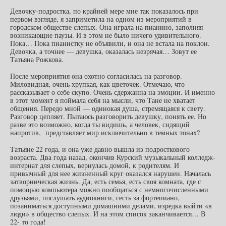
Девочку-подростка, по крайней мере мне так показалось при
первом взгляде, я заприметила на одном из мероприятий в
городском обществе слепых. Она играла на пианино, заполняя
возникающие паузы. И в этом не было ничего удивительного.
Пока… Пока пианистку не объявили, и она не встала на поклон.
Девочка, а точнее — девушка, оказалась незрячая… Зовут ее
Татьяна Рожкова.
После мероприятия она охотно согласилась на разговор.
Миловидная, очень хрупкая, как цветочек. Отмечаю, что
рассказывает о себе скупо. Очень сдержанна на эмоции. И именно
в этот момент я поймала себя на мысли, что Тане не хватает
общения. Передо мной — одинокая душа, стремящаяся к свету.
Разговор цепляет. Пытаюсь разговорить девушку, понять ее. Но
разве это возможно, когда ты видишь, а человек, сидящий
напротив, представляет мир исключительно в темных тонах?
Татьяне 22 года, и она уже давно вышла из подросткового
возраста. Два года назад, окончив Курский музыкальный колледж-
интернат для слепых, вернулась домой, к родителям. И
привычный для нее жизненный круг оказался нарушен. Началась
затворническая жизнь. Да, есть семья, есть своя комната, где с
помощью компьютера можно пообщаться с немногочисленными
друзьями, послушать аудиокниги, сесть за фортепиано,
позаниматься доступными домашними делами, изредка выйти «в
люди» в общество слепых. И на этом список заканчивается… В
22- то года!