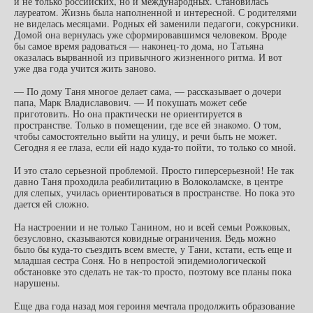
и не только российских, но и международных. Становилась
лауреатом. Жизнь была наполненной и интересной. С родителями
не виделась месяцами. Родных ей заменили педагоги, сокурсники.
Домой она вернулась уже сформировавшимся человеком. Вроде
бы самое время радоваться — наконец-то дома, но Татьяна
оказалась вырванной из привычного жизненного ритма. И вот
уже два года учится жить заново.
— По дому Таня многое делает сама, — рассказывает о дочери
папа, Марк Владиславович. — И покушать может себе
приготовить. Но она практически не ориентируется в
пространстве. Только в помещении, где все ей знакомо. О том,
чтобы самостоятельно выйти на улицу, и речи быть не может.
Сегодня я ее глаза, если ей надо куда-то пойти, то только со мной.
И это стало серьезной проблемой. Просто гиперсерьезной! Не так
давно Таня проходила реабилитацию в Волоколамске, в центре
для слепых, училась ориентироваться в пространстве. Но пока это
дается ей сложно.
На настроении и не только Танином, но и всей семьи Рожковых,
безусловно, сказываются ковидные ограничения. Ведь можно
было бы куда-то съездить всем вместе, у Тани, кстати, есть еще и
младшая сестра Соня. Но в непростой эпидемиологической
обстановке это сделать не так-то просто, поэтому все планы пока
нарушены.
Еще два года назад моя героиня мечтала продолжить образование